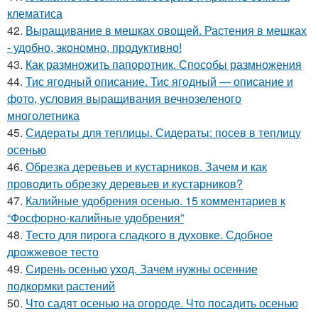
клематиса
42.
Выращивание в мешках овощей. Растения в мешках
- удобно, экономно, продуктивно!
43.
Как размножить папоротник. Способы размножения
44.
Тис ягодный описание. Тис ягодный — описание и
фото, условия выращивания вечнозеленого
многолетника
45.
Сидераты для теплицы. Сидераты: посев в теплицу
осенью
46.
Обрезка деревьев и кустарников. Зачем и как
проводить обрезку деревьев и кустарников?
47.
Калийные удобрения осенью. 15 комментариев к
“Фосфорно-калийные удобрения”
48.
Тесто для пирога сладкого в духовке. Сдобное
дрожжевое тесто
49.
Сирень осенью уход. Зачем нужны осенние
подкормки растений
50.
Что садят осенью на огороде. Что посадить осенью