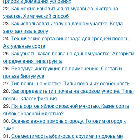
грибов в домашних условиях
22.
Как можно избавиться от муравьев быстро на
участке. Химический способ
23.
Как использовать золу на дачном участке. Когда
заготавливать золу
24.
Технические сорта винограда для средней полосы.
Актуальные сорта
25.
Как узнать, какая почва на дачном участке. Алгоритм
определения типа грунта
26.
Биогумус инструкция по применению. Состав и
польза биогумуса
27.
Тип почвы на участке. Типы почв и их особенности
28.
Как определить тип почвы на садовом участке. Типы
почвы. Классификация
29.
Пять сортов яблок с красной мякотью. Какие сорта
яблок с красной мякотью?
30.
Осенью важно помочь огороду. Готовим огород к
зиме
31.
Совместимость абрикоса с другими плодовыми