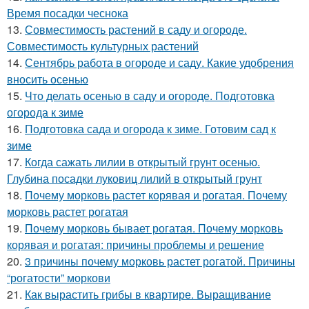
Время посадки чеснока
13.
Совместимость растений в саду и огороде.
Совместимость культурных растений
14.
Сентябрь работа в огороде и саду. Какие удобрения
вносить осенью
15.
Что делать осенью в саду и огороде. Подготовка
огорода к зиме
16.
Подготовка сада и огорода к зиме. Готовим сад к
зиме
17.
Когда сажать лилии в открытый грунт осенью.
Глубина посадки луковиц лилий в открытый грунт
18.
Почему морковь растет корявая и рогатая. Почему
морковь растет рогатая
19.
Почему морковь бывает рогатая. Почему морковь
корявая и рогатая: причины проблемы и решение
20.
3 причины почему морковь растет рогатой. Причины
“рогатости” моркови
21.
Как вырастить грибы в квартире. Выращивание