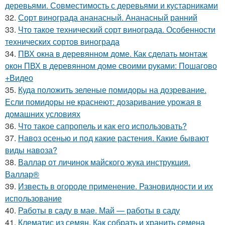
деревьями. Совместимость с деревьями и кустарниками
32.
Сорт винограда ананасный. Ананасный ранний
33.
Что такое технический сорт винограда. Особенности
технических сортов винограда
34.
ПВХ окна в деревянном доме. Как сделать монтаж
окон ПВХ в деревянном доме своими руками: Пошагово
+Видео
35.
Куда положить зеленые помидоры на дозревание.
Если помидоры не краснеют: дозаривание урожая в
домашних условиях
36.
Что такое сапропель и как его использовать?
37.
Навоз осенью и под какие растения. Какие бывают
виды навоза?
38.
Валлар от личинок майского жука инструкция.
Валлар®
39.
Известь в огороде применение. Разновидности и их
использование
40.
Работы в саду в мае. Май — работы в саду
41.
Клематис из семян. Как собрать и хранить семена