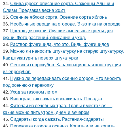
34.
Слива фрося описание сорта. Саженцы Алычи и
Сливы Предзаказ весна 2021
35.
Осенние яблоки сорта. Осенние сорта яблонь
36.
Необычные овощи на огороде. Экзотика на огороде
37.
Цветок для кухни. Лучшие ампельные цветы для
кухни. Фото растений, описание и уход.
38.
Раствор фунгицида, что это. Виды фунгицидов
39.
Можно ли наносить штукатурку на старую штукатурку.
Как штукатурить поверх штукатурки
40.
Септик из еврокубов. Канализационная конструкция
из еврокубов
41.
Нужно ли перепахивать осенью огород. Что вносить
под осеннюю перекопку
42.
Уход за газоном летом
43.
Виноград, как сажать и ухаживать. Посадка
44.
Фиточаи из лечебных трав. Травы вместо чая —,
какие можно пить утром, днем и вечером
45.
Сидераты когда сажать. Растения-сидераты
46.
Перекопка огорода осенью. Копать или не копать