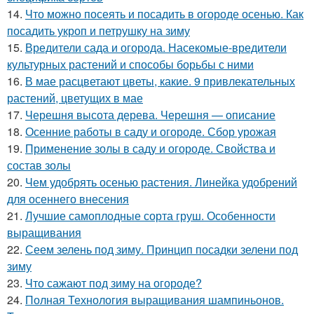
14.
Что можно посеять и посадить в огороде осенью. Как
посадить укроп и петрушку на зиму
15.
Вредители сада и огорода. Насекомые-вредители
культурных растений и способы борьбы с ними
16.
В мае расцветают цветы, какие. 9 привлекательных
растений, цветущих в мае
17.
Черешня высота дерева. Черешня — описание
18.
Осенние работы в саду и огороде. Сбор урожая
19.
Применение золы в саду и огороде. Свойства и
состав золы
20.
Чем удобрять осенью растения. Линейка удобрений
для осеннего внесения
21.
Лучшие самоплодные сорта груш. Особенности
выращивания
22.
Сеем зелень под зиму. Принцип посадки зелени под
зиму
23.
Что сажают под зиму на огороде?
24.
Полная Технология выращивания шампиньонов.