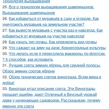
Технология выращивания
25.
Все о технологии выращивания шампиньонов.
Выращивание шампиньонов
26.
Как избавиться от муравьёв в саду и огороде. Как
уничтожить муравьев на земельном участке?
27.
Как вывести муравьев с участка раз и навсегда. Как
избавиться от муравьев на участке навсегда!
28.
Как узнать тип почвы. Как определить вид почвы
29.
Что сажают на зиму на даче. Корнеплодные культуры
30.
Что делать если я пересолила макароны по-флотски.
? 5 способов, как исправить
31.
Лучшие сорта зимних яблонь для средней полосы.
Обзор зимних сортов яблони
32.
Обзор технических сортов винограда. Всем мира и
добра!
33.
Виноград ютал описание сорта. Эти Винограды
прощает ошибки, дают Отличный и Вкусный урожай
даже у начинающих садоводов. Рассказываю, почему
именно эти сорта