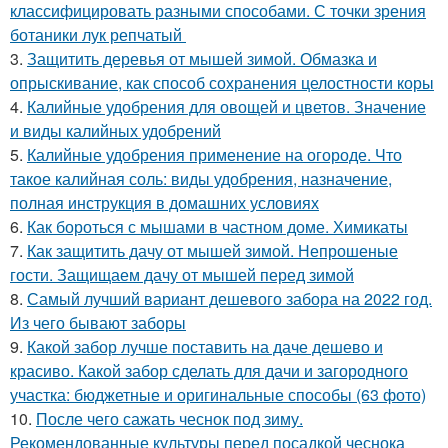
классифицировать разными способами. С точки зрения
ботаники лук репчатый
3.
Защитить деревья от мышей зимой. Обмазка и
опрыскивание, как способ сохранения целостности коры
4.
Калийные удобрения для овощей и цветов. Значение
и виды калийных удобрений
5.
Калийные удобрения применение на огороде. Что
такое калийная соль: виды удобрения, назначение,
полная инструкция в домашних условиях
6.
Как бороться с мышами в частном доме. Химикаты
7.
Как защитить дачу от мышей зимой. Непрошеные
гости. Защищаем дачу от мышей перед зимой
8.
Самый лучший вариант дешевого забора на 2022 год.
Из чего бывают заборы
9.
Какой забор лучше поставить на даче дешево и
красиво. Какой забор сделать для дачи и загородного
участка: бюджетные и оригинальные способы (63 фото)
10.
После чего сажать чеснок под зиму.
Рекомендованные культуры перед посадкой чеснока