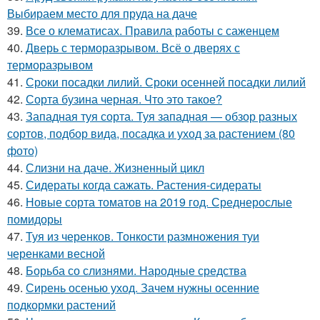
Выбираем место для пруда на даче
39.
Все о клематисах. Правила работы с саженцем
40.
Дверь с терморазрывом. Всё о дверях с
терморазрывом
41.
Сроки посадки лилий. Сроки осенней посадки лилий
42.
Сорта бузина черная. Что это такое?
43.
Западная туя сорта. Туя западная — обзор разных
сортов, подбор вида, посадка и уход за растением (80
фото)
44.
Слизни на даче. Жизненный цикл
45.
Сидераты когда сажать. Растения-сидераты
46.
Новые сорта томатов на 2019 год. Среднерослые
помидоры
47.
Туя из черенков. Тонкости размножения туи
черенками весной
48.
Борьба со слизнями. Народные средства
49.
Сирень осенью уход. Зачем нужны осенние
подкормки растений