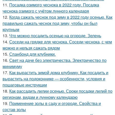
11.
Посадка озимого чеснока в 2022 году. Посадка
чеснока озимого с учётом лунного календаря
12.
Когда сажать чеснок под зиму в 2022 году осенью. Как
правильно сажать чеснок под зиму, чтобы он был
крупным
13.
Что можно посадить осенью на огороде. Зелень
14.
Соседи на грядке для чеснока. Соседи чеснока, с чем
можно и нельзя сажать рядом
15.
Спанбонд для клубники.
16.
Свет на даче без электричества. Электричество по
минимуму
17.
Как вырастить зимой дома клубнику. Как посадить и
вырастить на подоконнике — особенности, условия и
пошаговые инструкции
18.
Как рассадить лилии осенью. Сроки посадки лилий по
регионам, видам и лунному календарю
19.
Применение золы в саду и огороде. Свойства и
состав золы