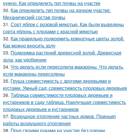
нужно. Как определить тип почвы на участке
30.
Как определить тип почвы на дачном участке.
Механический состав почвы
31.
Сорт яблок с розовой мякотью. Как были выведены
сорта яблонь с плодами с красной мякотью
32.
Как правильно подкормить комнатные цветы золой.
Как можно вносить золу
33.
Подкормка растений древесной золой. Древесная
зола, как удобрение
34.
Что делать если пересолила макароны. Что делать,
если макароны пересолены
35.
Груша совместимость с другими деревьями и
кустами. Умный сад: совместимость плодовых деревьев
36.
Таблица совместимости плодовых деревьев и
кустарников в саду таблица. Наилучшая совместимость
плодовых деревьев и кустарников
37.
Воздушное отопление частных домов. Принцип
работы воздушного отопления
38.
Пруд своими руками на участке без пленки.