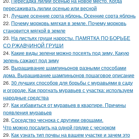
20.
Пересадка лилий осенью на новое место. Когда
пересаживать лилии осенью или весной
21.
Лучшие осенние сорта яблонь. Осенние сорта яблонь
22.
Почему морковь мягкая в земле. Почему морковь
становится мягкой в земле
23.
На листьях груши наросты. ПАМЯТКА ПО БОРЬБЕ
СО РЖАВЧИНОЙ ГРУШИ
24.
Какие виды зелени можно посеять под зиму. Какую
зелень сажают под зиму
25.
Выращивание шампиньонов разными способами
дома. Выращивание шампиньонов пошаговое описание
26.
30 лучших способов для борьбы с муравьями в саду
и огороде. Как прогнать муравьев с участка: используем
народные средства
27.
Как избавиться от муравьев в квартире. Причины
появления муравьев
28.
Соседство чеснока с другими овощами.
Что можно посадить на одной грядке с чесноком
29.
Как узнать тип почвы на вашем участке и зачем это