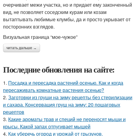
очерчивает межи участка, но и придает ему законченный
вид, не позволяет соседским курам или козам
вытаптывать любимые клумбы, да и просто укрывает от
посторонних взглядов.
Визуальная граница “мое-чужое”
читать дальше →
Последние обновления на сайте:
1.
Посадка и пересадка растений осенью. Как и когда
пересаживать комнатные растения осенью?
2.
Заготовки из груши на зиму рецепты без стерилизации
и сахара. Консервация груш на зиму: 20 пошаговых
рецептов
3.
Какие ароматы трав и специй не переносят мыши и
крысы. Какой запах отпугивает мышей
4.
Как уберечь огород и урожай от грызунов.