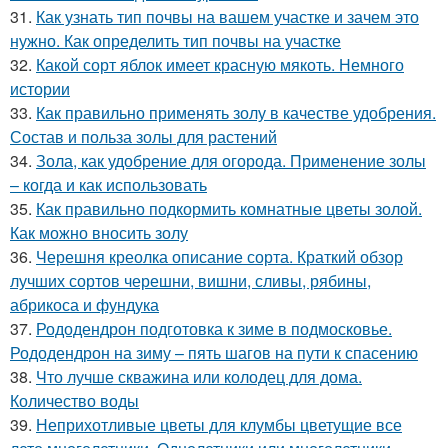
31.
Как узнать тип почвы на вашем участке и зачем это
нужно. Как определить тип почвы на участке
32.
Какой сорт яблок имеет красную мякоть. Немного
истории
33.
Как правильно применять золу в качестве удобрения.
Состав и польза золы для растений
34.
Зола, как удобрение для огорода. Применение золы
– когда и как использовать
35.
Как правильно подкормить комнатные цветы золой.
Как можно вносить золу
36.
Черешня креолка описание сорта. Краткий обзор
лучших сортов черешни, вишни, сливы, рябины,
абрикоса и фундука
37.
Рододендрон подготовка к зиме в подмосковье.
Рододендрон на зиму – пять шагов на пути к спасению
38.
Что лучше скважина или колодец для дома.
Количество воды
39.
Неприхотливые цветы для клумбы цветущие все