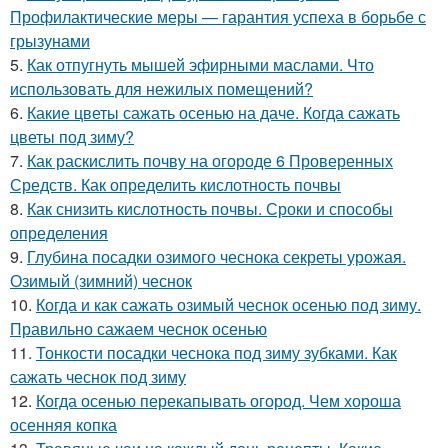
Профилактические меры — гарантия успеха в борьбе с
грызунами
5.
Как отпугнуть мышей эфирными маслами. Что
использовать для нежилых помещений?
6.
Какие цветы сажать осенью на даче. Когда сажать
цветы под зиму?
7.
Как раскислить почву на огороде 6 Проверенных
Средств. Как определить кислотность почвы
8.
Как снизить кислотность почвы. Сроки и способы
определения
9.
Глубина посадки озимого чеснока секреты урожая.
Озимый (зимний) чеснок
10.
Когда и как сажать озимый чеснок осенью под зиму.
Правильно сажаем чеснок осенью
11.
Тонкости посадки чеснока под зиму зубками. Как
сажать чеснок под зиму
12.
Когда осенью перекапывать огород. Чем хороша
осенняя копка