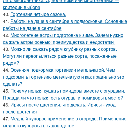
лето многолетники. Однолетники или многолетники —
критерии выбора
40.
Гортензия четыре сезона.
41.
Работы на даче в сентябре в подмосковье. Основные
работы на даче в сентябре
42.
Многолетние астры подготовка к зиме. Зачем нужно
са жать астры осенью: преимущества и недостатки
43.
Можно ли сажать рядом клубнику разных сортов.
Могут ли переопыляться разные сорта, посаженные
рядом?
44.
Осенняя подкормка гортензии метельчатой. Чем
подкормить гортензию метельчатую и как правильно это
сделать?
45.
Почему нельзя кушать помидоры вместе с огурцами.
Правда ли что нельзя есть огурцы и помидоры вместе?
46.
Ирисы после цветения, что делать. Ирисы - уход
после цветения
47.
Медный купорос применение в огороде. Применение
медного купороса в садоводстве