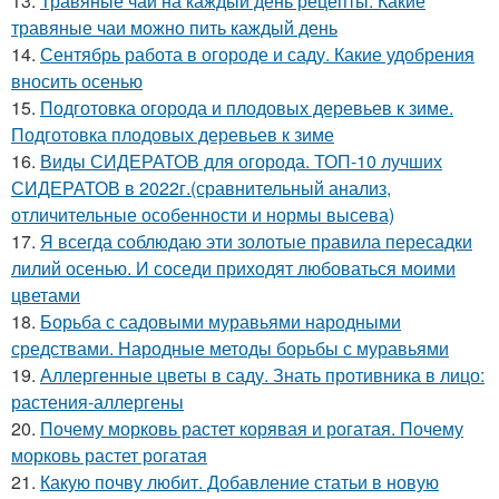
13.
Травяные чаи на каждый день рецепты. Какие
травяные чаи можно пить каждый день
14.
Сентябрь работа в огороде и саду. Какие удобрения
вносить осенью
15.
Подготовка огорода и плодовых деревьев к зиме.
Подготовка плодовых деревьев к зиме
16.
Виды СИДЕРАТОВ для огорода. ТОП-10 лучших
СИДЕРАТОВ в 2022г.(сравнительный анализ,
отличительные особенности и нормы высева)
17.
Я всегда соблюдаю эти золотые правила пересадки
лилий осенью. И соседи приходят любоваться моими
цветами
18.
Борьба с садовыми муравьями народными
средствами. Народные методы борьбы с муравьями
19.
Аллергенные цветы в саду. Знать противника в лицо:
растения-аллергены
20.
Почему морковь растет корявая и рогатая. Почему
морковь растет рогатая
21.
Какую почву любит. Добавление статьи в новую