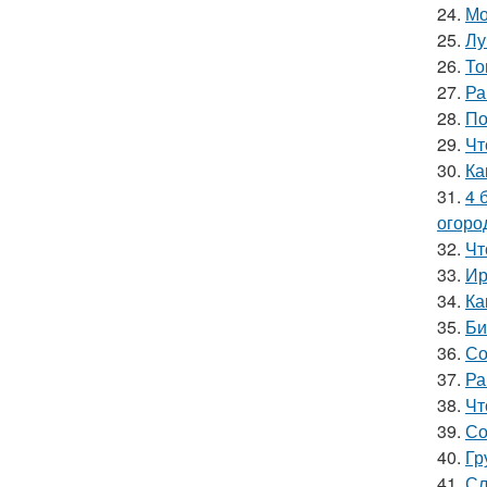
24.
Мо
25.
Лу
26.
То
27.
Ра
28.
По
29.
Чт
30.
Ка
31.
4 
огоро
32.
Чт
33.
Ир
34.
Ка
35.
Би
36.
Со
37.
Ра
38.
Чт
39.
Со
40.
Гр
41.
Сл