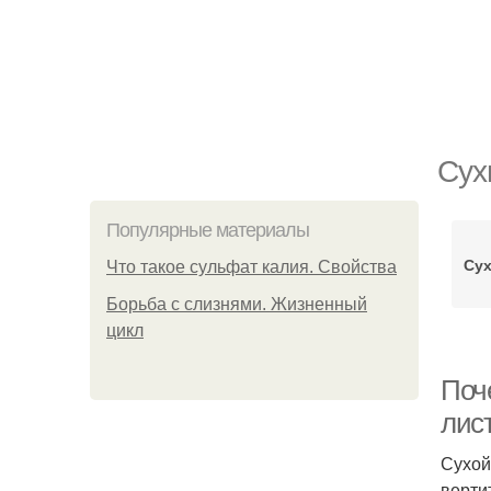
Сух
Популярные материалы
Сух
Что такое сульфат калия. Свойства
Борьба с слизнями. Жизненный
цикл
Поче
лист
Сухой
верти