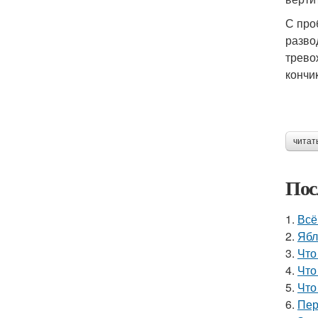
С про
разво
трево
кончи
читат
Пос
1.
Всё
2.
Ябл
3.
Что
4.
Что
5.
Что
6.
Пер