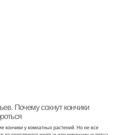
ьев. Почему сохнут кончики
ороться
хие кончики у комнатных растений. Но не все
истьях появляются желтые или коричневые пятна.