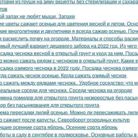
отовки из груши на зиму рецепты без стерилизации и сахар
тов
ой запах не любят мыши. Запахи
ие цветы сажают осенью для цветения весной и летом. Ос
кие многолетники и двулетники я всегда сажаю осенью. По
к раскислить почву на огороде. Материалы и способы раск
мый лучший вариант дешевого забора на 2022 год. Из чег
садка чеснока весной в открытый грунт и уход за ним. Поса
о можно сажать рядом с чесноком в открытый грунт. Какие 
садка озимого чеснока в 2022 году. Посадка чеснока озимо
гда сажать чеснок осенью. Когда сажать озимый чеснок
о сажать между рядками чеснока.. Удобное соседство: что 
еальные соседи для чеснока. Соседи чеснока на огороде
мена помидор для открытого грунта низкорослые без пасы
ор без пасынкования для открытого грунта
ема пересадки лилий осенью. Можно ли пересаживать лили
о сажают после капусты. Севооборот огородных культур
чшие осенние сорта яблонь. Осенние сорта яблонь
боты в саду в сентябре в подмосковье. Основные работы в 