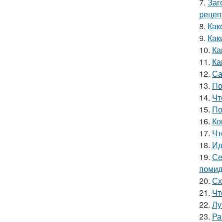
7.
Заг
рецеп
8.
Как
9.
Как
10.
Ка
11.
Ка
12.
Са
13.
По
14.
Чт
15.
По
16.
Ко
17.
Чт
18.
Ид
19.
Се
помид
20.
Сх
21.
Чт
22.
Лу
23.
Ра