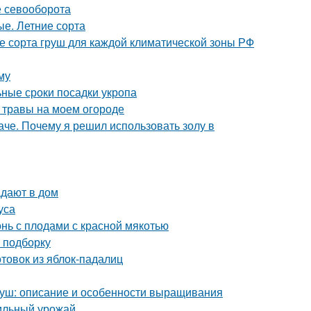
е севооборота
е. Летние сорта
е сорта груш для каждой климатической зоны РФ
му
ьные сроки посадки укропа
 травы на моем огороде
че. Почему я решил использовать золу в
адают в дом
уса
онь с плодами с красной мякотью
ю подборку
отовок из яблок-падалиц
груш: описание и особенности выращивания
бильный урожай