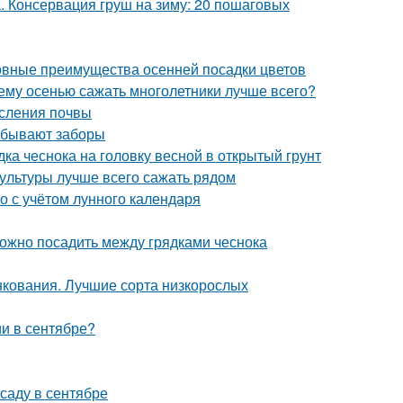
а. Консервация груш на зиму: 20 пошаговых
новные преимущества осенней посадки цветов
чему осенью сажать многолетники лучше всего?
исления почвы
о бывают заборы
дка чеснока на головку весной в открытый грунт
культуры лучше всего сажать рядом
го с учётом лунного календаря
можно посадить между грядками чеснока
нкования. Лучшие сорта низкорослых
и в сентябре?
саду в сентябре