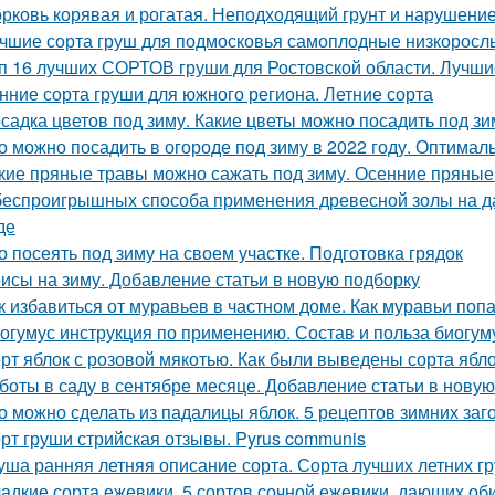
рковь корявая и рогатая. Неподходящий грунт и нарушени
чшие сорта груш для подмосковья самоплодные низкорослы
п 16 лучших СОРТОВ груши для Ростовской области. Лучши
нние сорта груши для южного региона. Летние сорта
садка цветов под зиму. Какие цветы можно посадить под зи
о можно посадить в огороде под зиму в 2022 году. Оптимал
кие пряные травы можно сажать под зиму. Осенние пряные
беспроигрышных способа применения древесной золы на да
де
о посеять под зиму на своем участке. Подготовка грядок
исы на зиму. Добавление статьи в новую подборку
к избавиться от муравьев в частном доме. Как муравьи поп
огумус инструкция по применению. Состав и польза биогум
рт яблок с розовой мякотью. Как были выведены сорта ябл
боты в саду в сентябре месяце. Добавление статьи в нову
о можно сделать из падалицы яблок. 5 рецептов зимних заг
рт груши стрийская отзывы. Pyrus communis
уша ранняя летняя описание сорта. Сорта лучших летних 
адкие сорта ежевики. 5 сортов сочной ежевики, дающих о