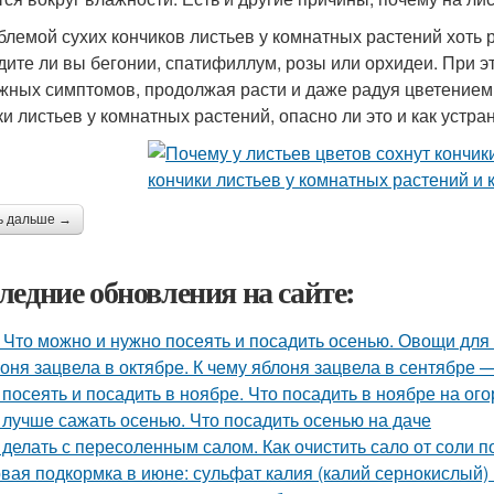
блемой сухих кончиков листьев у комнатных растений хоть 
дите ли вы бегонии, спатифиллум, розы или орхидеи. При 
жных симптомов, продолжая расти и даже радуя цветением
ки листьев у комнатных растений, опасно ли это и как устра
ь дальше →
ледние обновления на сайте:
 Что можно и нужно посеять и посадить осенью. Овощи для
оня зацвела в октябре. К чему яблоня зацвела в сентябре 
 посеять и посадить в ноябре. Что посадить в ноябре на ого
 лучше сажать осенью. Что посадить осенью на даче
 делать с пересоленным салом. Как очистить сало от соли п
вая подкормка в июне: сульфат калия (калий сернокислый) 