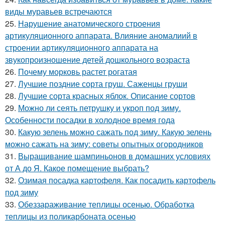
виды муравьев встречаются
25.
Нарушение анатомического строения
артикуляционного аппарата. Влияние аномалиий в
строении артикуляционного аппарата на
звукопроизношение детей дошкольного возраста
26.
Почему морковь растет рогатая
27.
Лучшие поздние сорта груш. Саженцы груши
28.
Лучшие сорта красных яблок. Описание сортов
29.
Можно ли сеять петрушку и укроп под зиму.
Особенности посадки в холодное время года
30.
Какую зелень можно сажать под зиму. Какую зелень
можно сажать на зиму: советы опытных огородников
31.
Выращивание шампиньонов в домашних условиях
от А до Я. Какое помещение выбрать?
32.
Озимая посадка картофеля. Как посадить картофель
под зиму
33.
Обеззараживание теплицы осенью. Обработка
теплицы из поликарбоната осенью