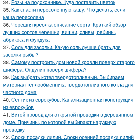
34.
Розы на подоконнике. Куда поставить цветок
35.
Как спасти пересоленную кашу. Что делать, если
каша пересолена
36.
Черешня креолка описание сорта. Краткий обзор
лучших сортов черешни, вишни, сливы, рябины,
абрикоса и фундука
37.
Соль для засолки. Какую соль лучше брать для
засолки рыбы?
38.
Самому построить дом новой кровли поверх старого
шифера. Ондулин поверх шифера?
39.
Как выбрать котел твердотопливный. Выбираем
материал теплообменника твердотопливного котла для
частного дома
40.
Септик из еврокубов. Канализационная конструкция
из еврокубов
41.
Витой провод для открытой проводки в деревянном
доме. Причины, по которой выбирают наружную
проводку
42.
Сроки посадки лилий. Сроки осенней посадки лилий