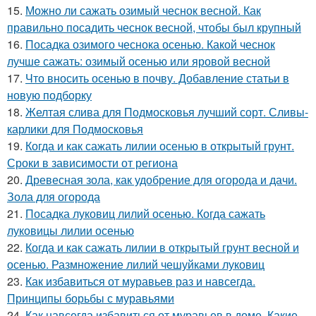
15.
Можно ли сажать озимый чеснок весной. Как
правильно посадить чеснок весной, чтобы был крупный
16.
Посадка озимого чеснока осенью. Какой чеснок
лучше сажать: озимый осенью или яровой весной
17.
Что вносить осенью в почву. Добавление статьи в
новую подборку
18.
Желтая слива для Подмосковья лучший сорт. Сливы-
карлики для Подмосковья
19.
Когда и как сажать лилии осенью в открытый грунт.
Сроки в зависимости от региона
20.
Древесная зола, как удобрение для огорода и дачи.
Зола для огорода
21.
Посадка луковиц лилий осенью. Когда сажать
луковицы лилии осенью
22.
Когда и как сажать лилии в открытый грунт весной и
осенью. Размножение лилий чешуйками луковиц
23.
Как избавиться от муравьев раз и навсегда.
Принципы борьбы с муравьями
24.
Как навсегда избавиться от муравьев в доме. Какие