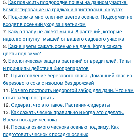
5.
Как повысить плодородие почвы на дачном участке.
Компостирование на грядках и приствольных кругах
6.
Подкормка многолетних цветов осенью. Подкормки не
входят в осенний уход за цветником
7.
Какую траву не любят мыши. 8 растений, которые
надолго отпугнут мышей от вашего садового участка
8.
Какие цветы сажать осенью на даче. Когда сажать
цветы под зиму?
9.
Биологическая защита растений от вредителей. Типы
и принципы действия биопрепаратов
10.
Приготовление березового кваса. Домашний квас из
березового сока с изюмом без дрожжей
11.
Из чего построить недорогой забор для дачи. Что нам
стоит забор построить
12.
Сидерат, что это такое. Растения-сидераты
13.
Как сажать чеснок правильно и когда это сделать.
Время посадки чеснока
14.
Посадка озимого чеснока осенью под зиму. Как
подготовить чеснок к посадке осенью