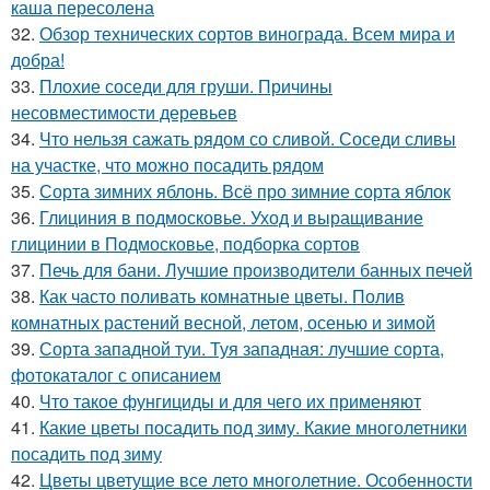
каша пересолена
32.
Обзор технических сортов винограда. Всем мира и
добра!
33.
Плохие соседи для груши. Причины
несовместимости деревьев
34.
Что нельзя сажать рядом со сливой. Соседи сливы
на участке, что можно посадить рядом
35.
Сорта зимних яблонь. Всё про зимние сорта яблок
36.
Глициния в подмосковье. Уход и выращивание
глицинии в Подмосковье, подборка сортов
37.
Печь для бани. Лучшие производители банных печей
38.
Как часто поливать комнатные цветы. Полив
комнатных растений весной, летом, осенью и зимой
39.
Сорта западной туи. Туя западная: лучшие сорта,
фотокаталог с описанием
40.
Что такое фунгициды и для чего их применяют
41.
Какие цветы посадить под зиму. Какие многолетники
посадить под зиму
42.
Цветы цветущие все лето многолетние. Особенности