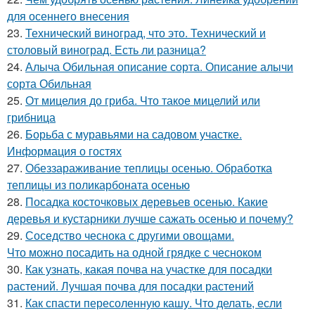
для осеннего внесения
23.
Технический виноград, что это. Технический и
столовый виноград. Есть ли разница?
24.
Алыча Обильная описание сорта. Описание алычи
сорта Обильная
25.
От мицелия до гриба. Что такое мицелий или
грибница
26.
Борьба с муравьями на садовом участке.
Информация о гостях
27.
Обеззараживание теплицы осенью. Обработка
теплицы из поликарбоната осенью
28.
Посадка косточковых деревьев осенью. Какие
деревья и кустарники лучше сажать осенью и почему?
29.
Соседство чеснока с другими овощами.
Что можно посадить на одной грядке с чесноком
30.
Как узнать, какая почва на участке для посадки
растений. Лучшая почва для посадки растений
31.
Как спасти пересоленную кашу. Что делать, если