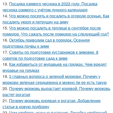
13.
Посадка озимого чеснока в 2022 году. Посадка
чеснока озимого с учётом лунного календаря
14.
Что можно посеять и посадить в огороде осенью. Как
посадить укроп и петрушку на зиму
15.
Что можно посадить в теплице в сентябре после
помидор. Что сажать после помидор на следующий год?
16.
Октябрь приводим сад в порядок. Осенняя
подготовка почвы к зиме
17.
Советы по подготовке кустарников к зимовке. 8
советов по подготовке сада к зиме
18.
Как избавиться от муравьев на грядках. Чем вредят
муравьи на грядках
19.
3 главных вопроса о зеленой моркови. Почему у
моркови зеленая сердцевина и можно ли ее есть такую
20.
Почему морковь вырастает корявой. Почему морковь
растет рогатая
21.
Почему морковь корявая и рогатая. Добавление
статьи в новую подборку
22.
Чем удобрять осенью растения. Линейка удобрений