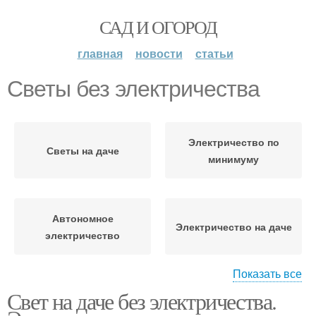
САД И ОГОРОД
главная
новости
статьи
Светы без электричества
Электричество по
Светы на даче
минимуму
Автономное
Электричество на даче
электричество
Показать все
Свет на даче без электричества.
Освещение без
Электричество из
электричества
земли