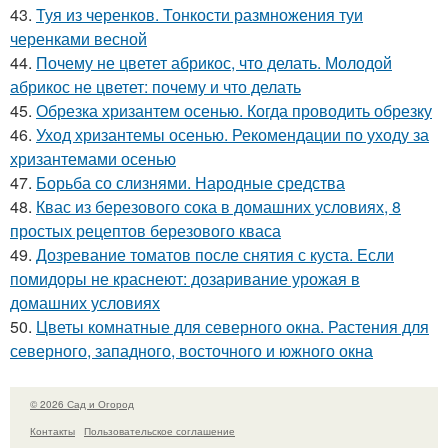
43.
Туя из черенков. Тонкости размножения туи
черенками весной
44.
Почему не цветет абрикос, что делать. Молодой
абрикос не цветет: почему и что делать
45.
Обрезка хризантем осенью. Когда проводить обрезку
46.
Уход хризантемы осенью. Рекомендации по уходу за
хризантемами осенью
47.
Борьба со слизнями. Народные средства
48.
Квас из березового сока в домашних условиях, 8
простых рецептов березового кваса
49.
Дозревание томатов после снятия с куста. Если
помидоры не краснеют: дозаривание урожая в
домашних условиях
50.
Цветы комнатные для северного окна. Растения для
северного, западного, восточного и южного окна
© 2026 Сад и Огород
Контакты
Пользовательское соглашение