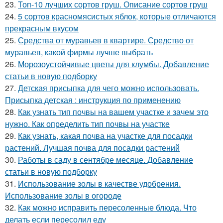
23.
Топ-10 лучших сортов груш. Описание сортов груш
24.
5 сортов красномясистых яблок, которые отличаются
прекрасным вкусом
25.
Средства от муравьев в квартире. Средство от
муравьев, какой фирмы лучше выбрать
26.
Морозоустойчивые цветы для клумбы. Добавление
статьи в новую подборку
27.
Детская присыпка для чего можно использовать.
Присыпка детская : инструкция по применению
28.
Как узнать тип почвы на вашем участке и зачем это
нужно. Как определить тип почвы на участке
29.
Как узнать, какая почва на участке для посадки
растений. Лучшая почва для посадки растений
30.
Работы в саду в сентябре месяце. Добавление
статьи в новую подборку
31.
Использование золы в качестве удобрения.
Использование золы в огороде
32.
Как можно исправить пересоленные блюда. Что
делать если пересолил еду