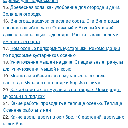
карлики для Подмосковья
15.
Древесная зола, как удобрение для огорода и дачи.
Зола для огорода
16.
Виноград вардува описание сорта. Эти Винограды
прощает ошибки, дают Отличный и Вкусный урожай
даже у начинающих садоводов. Рассказываю, почему
именно эти сорта
17.
Чем осенью подкормить кустарники. Рекомендации
по подкормке кустарников осенью
18.
Уничтожение мышей на даче. Специальные гранулы
для уничтожения мышей и крыс
19.
Можно ли избавиться от муравьев в огороде
навсегда. Муравьи в огороде и борьба с ними
20.
Как избавиться от муравьев на грядках. Чем вредят
муравьи на грядках
21.
Какие работы проводить в теплице осенью. Теплица.
Осенние работы в ней
22.
Какие цветы цветут в октябре. 10 растений, цветущих
в октябре