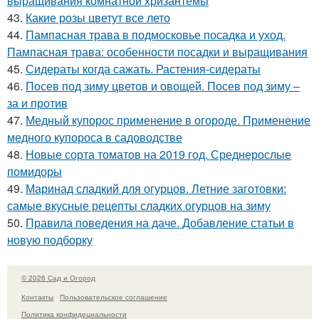
выращивания комнатной хризантемы
43.
Какие розы цветут все лето
44.
Пампасная трава в подмосковье посадка и уход.
Пампасная трава: особенности посадки и выращивания
45.
Сидераты когда сажать. Растения-сидераты
46.
Посев под зиму цветов и овощей. Посев под зиму –
за и против
47.
Медный купорос применение в огороде. Применение
медного купороса в садоводстве
48.
Новые сорта томатов на 2019 год. Среднерослые
помидоры
49.
Маринад сладкий для огурцов. Летние заготовки:
самые вкусные рецепты сладких огурцов на зиму
50.
Правила поведения на даче. Добавление статьи в
новую подборку
© 2026 Сад и Огород
Контакты
Пользовательское соглашение
Политика конфидециальности