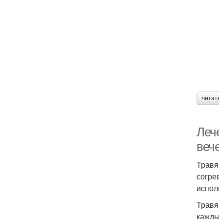
читат
Леч
веч
Травя
согре
испол
Травя
кажды