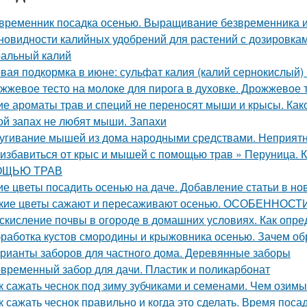
временник посадка осенью. Выращивание безвременника и
новидности калийных удобрений для растений с дозировкам
альный калий
вая подкормка в июне: сульфат калия (калий сернокислый) 
жжевое тесто на молоке для пирога в духовке. Дрожжевое т
ие ароматы трав и специй не переносят мыши и крысы. Как
ой запах не любят мыши. Запахи
угивание мышей из дома народными средствами. Неприятн
 избавиться от крыс и мышей с помощью трав » Перуни
ЩЬЮ ТРАВ
ие цветы посадить осенью на даче. Добавление статьи в но
кие цветы сажают и пересаживают осенью. ОСОБЕНН
скисление почвы в огороде в домашних условиях. Как опре
работка кустов смородины и крыжовника осенью. Зачем о
рианты заборов для частного дома. Деревянные заборы
временный забор для дачи. Пластик и поликарбонат
к сажать чеснок под зиму зубчиками и семенами. Чем озимы
к сажать чеснок правильно и когда это сделать. Время поса