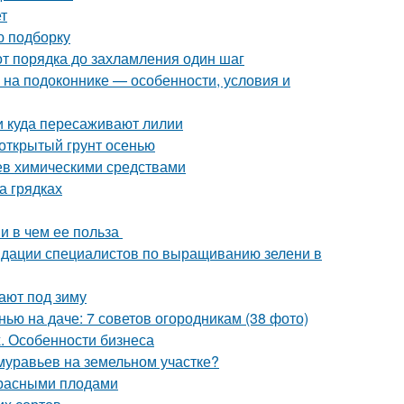
т
ю подборку
от порядка до захламления один шаг
ь на подоконнике — особенности, условия и
 и куда пересаживают лилии
 открытый грунт осенью
ьев химическими средствами
а грядках
 и в чем ее польза
ндации специалистов по выращиванию зелени в
ают под зиму
нью на даче: 7 советов огородникам (38 фото)
. Особенности бизнеса
 муравьев на земельном участке?
 красными плодами