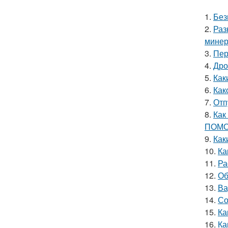
1.
Без
2.
Раз
минер
3.
Пер
4.
Дро
5.
Как
6.
Как
7.
Отп
8.
Как
ПОМО
9.
Как
10.
Ка
11.
Ра
12.
Об
13.
Ва
14.
Со
15.
Ка
16.
Ка