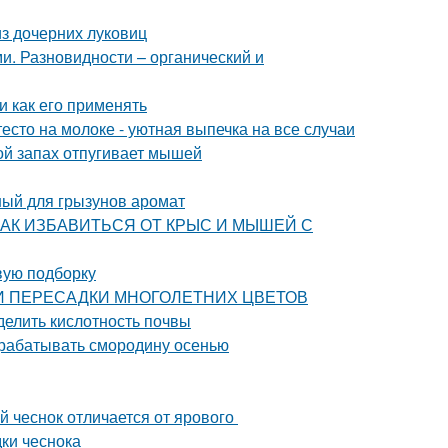
з дочерних луковиц
и. Разновидности – органический и
и как его применять
есто на молоке - уютная выпечка на все случаи
ой запах отпугивает мышей
ый для грызунов аромат
ца. КАК ИЗБАВИТЬСЯ ОТ КРЫС И МЫШЕЙ С
вую подборку
ОСТИ ПЕРЕСАДКИ МНОГОЛЕТНИХ ЦВЕТОВ
делить кислотность почвы
брабатывать смородину осенью
й чеснок отличается от ярового
дки чеснока