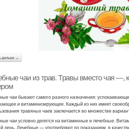
ь дальше →
ебные чаи из трав. Травы вместо чая —, 
ером
ные чаи бывают самого разного назначения: успокаивающ
вающее и витаминизирующее. Каждый из них имеет своеобр
ьзования травяных чаев заключается во множестве вариан
ные чаи условно делятся на витаминные и лечебные. Вита
й день. Лечебные — употребляют по показаниям, в качестве