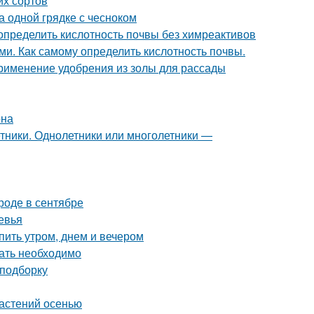
их сортов
а одной грядке с чесноком
 определить кислотность почвы без химреактивов
ми. Как самому определить кислотность почвы.
Применение удобрения из золы для рассады
она
тники. Однолетники или многолетники —
ороде в сентябре
евья
пить утром, днем и вечером
вать необходимо
 подборку
астений осенью