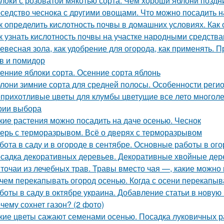
локи с розоватой мякотью сорта. Чем хороши яблони поздн
седство чеснока с другими овощами. Что можно посадить н
к определить кислотность почвы в домашних условиях. Как
к узнать кислотность почвы на участке народными средства
евесная зола, как удобрение для огорода, как применять. 
в и помидор
енние яблоки сорта. Осенние сорта яблонь
лони зимние сорта для средней полосы. Особенности реги
прихотливые цветы для клумбы цветущие все лето многоле
рии выбора
кие растения можно посадить на даче осенью. Чеснок
ерь с терморазрывом. Всё о дверях с терморазрывом
бота в саду и в огороде в сентябре. Основные работы в ог
садка декоративных деревьев. Декоративные хвойные дер
точаи из лечебных трав. Травы вместо чая —, какие можно 
чем перекапывать огород осенью. Когда с осени перекапы
боты в саду в октябре украина. Добавление статьи в новую
чему сохнет газон? (2 фото)
кие цветы сажают семенами осенью. Посадка луковичных р