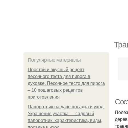
Тра
Популярные материалы
Простой и вкусный рецепт
песочного теста для пирога в
духовке. Песочное тесто для пирога
– 10 пошаговых рецептов
приготовления
Сос
Папоротник на даче посадка и уход.
Полез
Украшение участка — садовый
дерев
папоротник: характеристика, виды,
травя
посадка и уход