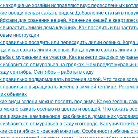
к находчивые хозяйки исправляют вкус пересоленных котле
кие овощи нельзя сажать рядом. Добавление статьи в нову
йфхаки для хранения вещей. Хранение вещей в квартире: 
к вырастить зимой дома клубнику. Как посадить и вырастит
овые инструкции
к правильно посадить или пересадить лилии осенью. Когда
гда и как сажать лилии осенью. Когда нужно сажать лилии в
рьба с муравьями на участке. Как вывести садовых мурав
к избавиться от муравьев на грядках. Чем вредят муравьи н
саду сентябрь. Сентябрь – работы в саду
к правильно подкармливать растения золой. Что такое зола
к правильно выращивать зелень в зимней теплице. Рекоме
их объемах
кие виды зелени можно посеять под зиму. Какую зелень саж
о можно сажать осенью из цветов и овощей. Что сажать осе
ращивание шампиньонов, как бизнес в домашних условиях
к избавиться от муравьёв в саду и огороде. Как уничтожить
кие сорта яблок с красной мякотью. Особенности яблонь с