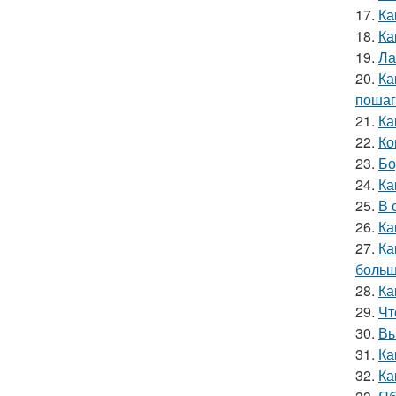
17.
Ка
18.
Ка
19.
Ла
20.
Ка
пошаг
21.
Ка
22.
Ко
23.
Бо
24.
Ка
25.
В 
26.
Ка
27.
Ка
больш
28.
Ка
29.
Чт
30.
Вы
31.
Ка
32.
Ка