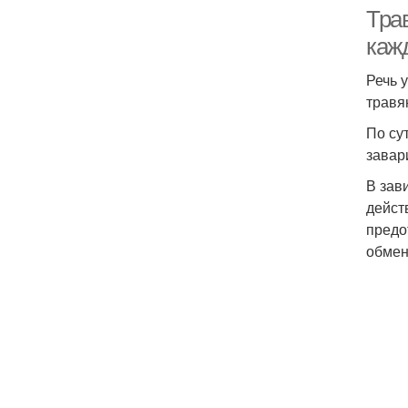
Тра
каж
Речь 
травя
По су
завар
В зав
дейст
предо
обмен