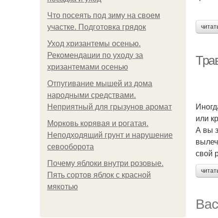
Что посеять под зиму на своем
участке. Подготовка грядок
читат
Уход хризантемы осенью.
Рекомендации по уходу за
Тра
хризантемами осенью
Отпугивание мышей из дома
народными средствами.
Иногд
Неприятный для грызунов аромат
или к
Морковь корявая и рогатая.
А вы 
Неподходящий грунт и нарушение
вылеч
севооборота
свой 
Почему яблоки внутри розовые.
читат
Пять сортов яблок с красной
мякотью
Вас