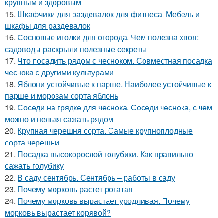
крупным и здоровым
15.
Шкафчики для раздевалок для фитнеса. Мебель и
шкафы для раздевалок
16.
Сосновые иголки для огорода. Чем полезна хвоя:
садоводы раскрыли полезные секреты
17.
Что посадить рядом с чесноком. Совместная посадка
чеснока с другими культурами
18.
Яблони устойчивые к парше. Наиболее устойчивые к
парше и морозам сорта яблонь
19.
Соседи на грядке для чеснока. Соседи чеснока, с чем
можно и нельзя сажать рядом
20.
Крупная черешня сорта. Самые крупноплодные
сорта черешни
21.
Посадка высокорослой голубики. Как правильно
сажать голубику
22.
В саду сентябрь. Сентябрь – работы в саду
23.
Почему морковь растет рогатая
24.
Почему морковь вырастает уродливая. Почему
морковь вырастает корявой?