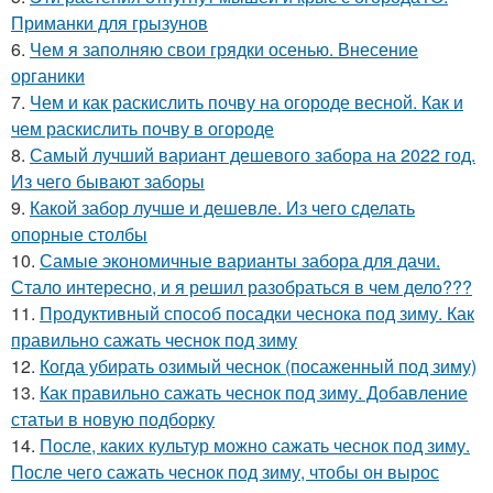
Приманки для грызунов
6.
Чем я заполняю свои грядки осенью. Внесение
органики
7.
Чем и как раскислить почву на огороде весной. Как и
чем раскислить почву в огороде
8.
Самый лучший вариант дешевого забора на 2022 год.
Из чего бывают заборы
9.
Какой забор лучше и дешевле. Из чего сделать
опорные столбы
10.
Самые экономичные варианты забора для дачи.
Стало интересно, и я решил разобраться в чем дело???
11.
Продуктивный способ посадки чеснока под зиму. Как
правильно сажать чеснок под зиму
12.
Когда убирать озимый чеснок (посаженный под зиму)
13.
Как правильно сажать чеснок под зиму. Добавление
статьи в новую подборку
14.
После, каких культур можно сажать чеснок под зиму.
После чего сажать чеснок под зиму, чтобы он вырос