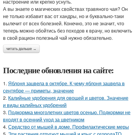
настроение или крепко уснуть.
А вы знаете о магических свойствах травяного чая? Он
не только избавит вас от хандры, но и буквально-таки
вылечит от всех болезней. Конечно, это не значит, что
теперь можно обойтись без походов к врачу, но включить
в свой рацион полезный чай нужно обязательно.
читать дальше →
Последние обновления на сайте:
1.
Яблоня зацвела в октябре. К чему яблоня зацвела в
сентябре — приметы, значение
2.
Калийные удобрения для овощей и цветов. Значение
и виды калийных удобрений
3.
Подкормка многолетних цветов осенью. Подкормки не
входят в осенний уход за цветником
4.
Средство от мышей в доме. Профилактические меры
5.
Эти растения отпугнут мышей и крыс с огородаТО.