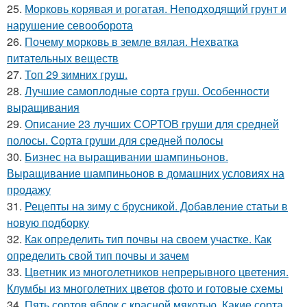
25.
Морковь корявая и рогатая. Неподходящий грунт и
нарушение севооборота
26.
Почему морковь в земле вялая. Нехватка
питательных веществ
27.
Топ 29 зимних груш.
28.
Лучшие самоплодные сорта груш. Особенности
выращивания
29.
Описание 23 лучших СОРТОВ груши для средней
полосы. Сорта груши для средней полосы
30.
Бизнес на выращивании шампиньонов.
Выращивание шампиньонов в домашних условиях на
продажу
31.
Рецепты на зиму с брусникой. Добавление статьи в
новую подборку
32.
Как определить тип почвы на своем участке. Как
определить свой тип почвы и зачем
33.
Цветник из многолетников непрерывного цветения.
Клумбы из многолетних цветов фото и готовые схемы
34.
Пять сортов яблок с красной мякотью. Какие сорта