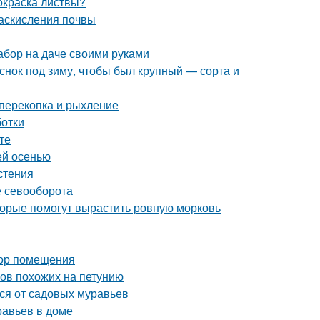
 окраска листвы?
раскисления почвы
абор на даче своими руками
еснок под зиму, чтобы был крупный — сорта и
 перекопка и рыхление
ботки
те
ей осенью
стения
е севооборота
оторые помогут вырастить ровную морковь
бор помещения
ков похожих на петунию
ься от садовых муравьев
равьев в доме