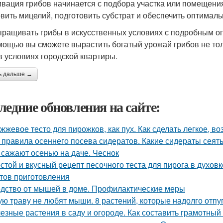
ивация грибов начинается с подбора участка или помещения
овить мицелий, подготовить субстрат и обеспечить оптимал
ыращивать грибы в искусственных условиях с подробным оп
мощью вы сможете вырастить богатый урожай грибов не толь
в условиях городской квартиры.
ь дальше →
ледние обновления на сайте:
жжевое тесто для пирожков, как пух. Как сделать легкое, во
 правила осеннего посева сидератов. Какие сидераты сеят
 сажают осенью на даче. Чеснок
стой и вкусный рецепт песочного теста для пирога в духовк
тов приготовления
дство от мышей в доме. Профилактические меры
ую траву не любят мыши. 8 растений, которые надолго отпу
езные растения в саду и огороде. Как составить грамотный