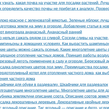
к узнать, какая почва на участке для посадки растений. Лу
к определить качество почвы не прибегая к анализу. Пров
локо красное с зеленоватой мякотью. Зеленые яблоки: лучш
дготовка земли на зиму в огороде. Добавление статьи в но
рт винограда ананасный. Ананасный ранний
о нельзя сажать рядом со сливой. Соседи сливы на участке
мпиньоны в домашних условиях. Как вырастить шампиньо
кие цветы можно сажать осенью. Какие многолетние цветы
здушное отопление частных домов. Принцип работы возду
резовый деготь применение в саду и огороде. Березовый де
садка однолетних цветов под зиму. Преимущества посадки 
ердотопливный котел для отопления частного дома, как вы
ения частного дома
афчики для обуви в раздевалку. Шкафчики для раздевалок
лгоцветущие многолетние цветы. Многолетние цветы для д
убника земляклуни описание сорта. Описание сортов земкл
садка декоративных деревьев. Декоративные хвойные дер
с ягодный описание. Тис ягодный — описание и фото, усл