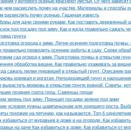
тарник у которого осенью краснеют листья. От чего зависит
 и чем раскислить почву на участке. Материалы и способы 
м раскислить почву осенью. Гашеная известь
боры для дачи своими руками. Как поставить деревянный з
снок под посадку под зиму. Как и когда правильно сажать ч
товка грунта
дготовка огорода к зиме. Летне-осенняя подготовка почвы:
к правильно проводить осенние работы в саду. Сроки обра
товим сад огород к зиме. Подготовка почвы в открытом грун
енняя обработка вишни. Как правильно ухаживать за вишн
гда сажать лилии луковицей в открытый грунт. Описание ра
рковь корявая и рогатая. Неподходящий грунт и нарушени
к вырастить морковь в открытом грунте ровной. Советы, к
чшие поздние сорта груш. Саженцы груши
ем зелень под зиму. Принцип посадки зелени под зиму
кие условия нужны шампиньонам для хорошего роста. Вы
еты похожие на петунию, как называются. Топ-5 однолетни
к избавиться от муравьев в доме и на огороде. Как избавит
равьи на даче Как избавиться в доме. Как избавиться от му