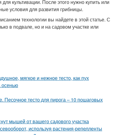
 для культивации. После этого нужно купить или
ьные условия для развития грибницы.
исанием технологии вы найдете в этой статье. С
ко в подвале, но и на садовом участке или
здушное, мягкое и нежное тесто, как пух
ь осенью
е. Песочное тесто для пирога – 10 пошаговых
гнут мышей от вашего садового участка
 севооборот, используя растения-репелленты