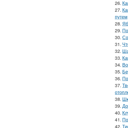
26.
Ка
27.
Ка
путем
28.
Яб
29.
По
30.
Со
31.
Чт
32.
Ша
33.
Ка
34.
Во
35.
Бе
36.
По
37.
Тв
отопл
38.
Шк
39.
До
40.
Кл
41.
По
42.
Ти