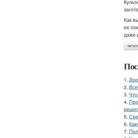
Культ
загот
Как в
ее по
даже 
читат
Пос
1.
Дро
2.
Все
3.
Что
4.
Про
рецеп
5.
Сре
6.
Как
7.
Пол