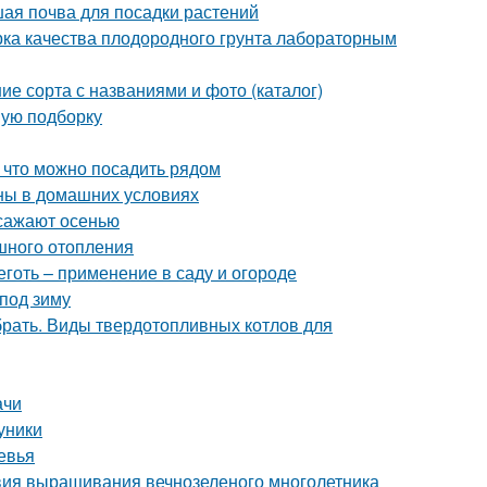
чшая почва для посадки растений
ерка качества плодородного грунта лабораторным
ие сорта с названиями и фото (каталог)
вую подборку
, что можно посадить рядом
ны в домашних условиях
 сажают осенью
шного отопления
готь – применение в саду и огороде
под зиму
брать. Виды твердотопливных котлов для
ачи
уники
евья
овия выращивания вечнозеленого многолетника