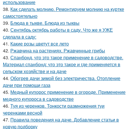
использование
38.
Как сделать молнию. Ремонтируем молнию на куртке
самостоятельно
39.
Блюда в тыкве. Блюда из тыквы
40.
Сентябрь октябрь работы в саду. Что же я УЖЕ
сделала в саду:
41.
Какие розы цветут все лето
42.
Ржавчина на растениях. Ржавчинные грибы
43.
Спанбонд, что это такое применение в садоводстве.
Материал спанбонд: что это такое и где применяется в
сельском хозяйстве и на даче
44.
Обогрев дачи зимой без электричества. Отопление
дачи при помощи газа
45.
Медный купорос применение в огороде. Применение
медного купороса в садоводстве
46.
Туя из черенков. Тонкости размножения туи
черенками весной
47.
Правила поведения на даче. Добавление статьи в
новую подборку