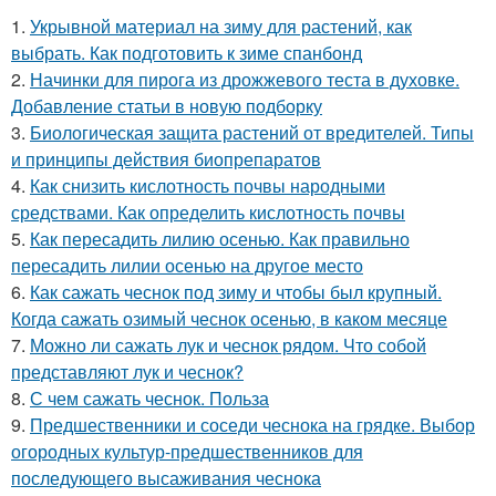
1.
Укрывной материал на зиму для растений, как
выбрать. Как подготовить к зиме спанбонд
2.
Начинки для пирога из дрожжевого теста в духовке.
Добавление статьи в новую подборку
3.
Биологическая защита растений от вредителей. Типы
и принципы действия биопрепаратов
4.
Как снизить кислотность почвы народными
средствами. Как определить кислотность почвы
5.
Как пересадить лилию осенью. Как правильно
пересадить лилии осенью на другое место
6.
Как сажать чеснок под зиму и чтобы был крупный.
Когда сажать озимый чеснок осенью, в каком месяце
7.
Можно ли сажать лук и чеснок рядом. Что собой
представляют лук и чеснок?
8.
С чем сажать чеснок. Польза
9.
Предшественники и соседи чеснока на грядке. Выбор
огородных культур-предшественников для
последующего высаживания чеснока