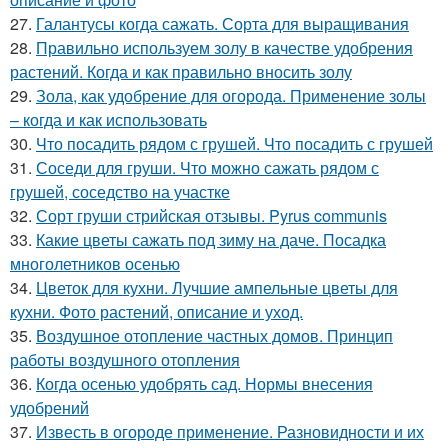
27.
Галантусы когда сажать. Сорта для выращивания
28.
Правильно используем золу в качестве удобрения
растений. Когда и как правильно вносить золу
29.
Зола, как удобрение для огорода. Применение золы
– когда и как использовать
30.
Что посадить рядом с грушей. Что посадить с грушей
31.
Соседи для груши. Что можно сажать рядом с
грушей, соседство на участке
32.
Сорт груши стрийская отзывы. Pyrus communis
33.
Какие цветы сажать под зиму на даче. Посадка
многолетников осенью
34.
Цветок для кухни. Лучшие ампельные цветы для
кухни. Фото растений, описание и уход.
35.
Воздушное отопление частных домов. Принцип
работы воздушного отопления
36.
Когда осенью удобрять сад. Нормы внесения
удобрений
37.
Известь в огороде применение. Разновидности и их