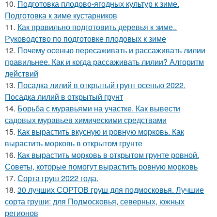
10.
Подготовка плодово-ягодных культур к зиме.
Подготовка к зиме кустарников
11.
Как правильно подготовить деревья к зиме..
Руководство по подготовке плодовых к зиме
12.
Почему осенью пересаживать и рассаживать лилии
правильнее. Как и когда рассаживать лилии? Алгоритм
действий
13.
Посадка лилий в открытый грунт осенью 2022.
Посадка лилий в открытый грунт
14.
Борьба с муравьями на участке. Как вывести
садовых муравьев химическими средствами
15.
Как вырастить вкусную и ровную морковь. Как
вырастить морковь в открытом грунте
16.
Как вырастить морковь в открытом грунте ровной.
Советы, которые помогут вырастить ровную морковь
17.
Сорта груш 2022 года.
18.
30 лучших СОРТОВ груш для подмосковья. Лучшие
сорта груши: для Подмосковья, северных, южных
регионов