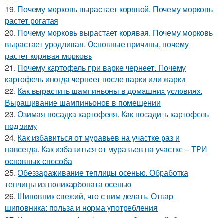
19.
Почему морковь вырастает корявой. Почему морковь
растет рогатая
20.
Почему морковь вырастает корявая. Почему морковь
вырастает уродливая. Основные причины, почему
растет корявая морковь
21.
Почему картофель при варке чернеет. Почему
картофель иногда чернеет после варки или жарки
22.
Как вырастить шампиньоны в домашних условиях.
Выращивание шампиньонов в помещении
23.
Озимая посадка картофеля. Как посадить картофель
под зиму
24.
Как избавиться от муравьев на участке раз и
навсегда. Как избавиться от муравьев на участке – ТРИ
основных способа
25.
Обеззараживание теплицы осенью. Обработка
теплицы из поликарбоната осенью
26.
Шиповник свежий, что с ним делать. Отвар
шиповника: польза и норма употребления