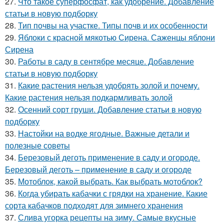
27.
Что такое суперфосфат, как удобрение. Добавление
статьи в новую подборку
28.
Тип почвы на участке. Типы почв и их особенности
29.
Яблоки с красной мякотью Сирена. Саженцы яблони
Сирена
30.
Работы в саду в сентябре месяце. Добавление
статьи в новую подборку
31.
Какие растения нельзя удобрять золой и почему.
Какие растения нельзя подкармливать золой
32.
Осенний сорт груши. Добавление статьи в новую
подборку
33.
Настойки на водке ягодные. Важные детали и
полезные советы
34.
Березовый деготь применение в саду и огороде.
Березовый деготь – применение в саду и огороде
35.
Мотоблок, какой выбрать. Как выбрать мотоблок?
36.
Когда убирать кабачки с грядки на хранение. Какие
сорта кабачков подходят для зимнего хранения
37.
Слива угорка рецепты на зиму. Самые вкусные