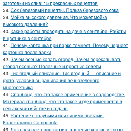
заготовки из слив: 15 прекрасных рецептов
38.
Сок березовый рецепты. Польза березового сока
39.
Мойка высокого давления. Что может мойка
высокого давления?
40.
Какие работы проводить на даче в сентябре. Работы
в цветнике в сентябре
41.
Почему картошка при варке темнеет. Почему чернеет
картошка после варки
42.
Зачем осенью копать огород. Зачем перекапывать
огород осенью? Полезные и простые советы
43.
Тис ягодный описание. Тис ягодный — описание и
фото, условия выращивания вечнозеленого
многолетника
44.
Спанбонд, что это такое применение в садоводстве.
Материал спанбонд: что это такое и где применяется в
сельском хозяйстве и на даче
45.
Растение с голубыми или синими цветами.
Колокольчик / Campanula
46.
Лоза для плетения корзин. плетение корзин из лозы