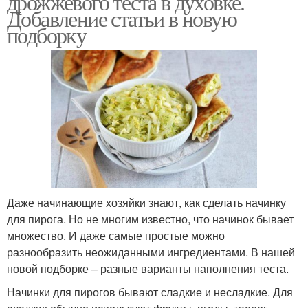
дрожжевого теста в духовке.
Добавление статьи в новую
подборку
Начинка с курицей
Начинка с капустой
Начинка с творогом
Начинка с яблоками
Даже начинающие хозяйки знают, как сделать начинку
Несладкие начинки
Мясная начинка
для пирога. Но не многим известно, что начинок бывает
множество. И даже самые простые можно
разнообразить неожиданными ингредиентами. В нашей
новой подборке – разные варианты наполнения теста.
Начинка из
Начинка для пирогов
Начинки для пирогов бывают сладкие и несладкие. Для
апельсиновых корок