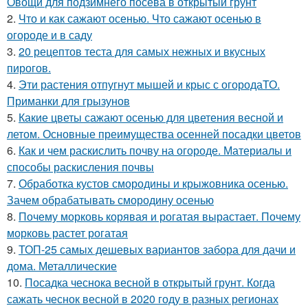
Овощи для подзимнего посева в открытый грунт
2.
Что и как сажают осенью. Что сажают осенью в
огороде и в саду
3.
20 рецептов теста для самых нежных и вкусных
пирогов.
4.
Эти растения отпугнут мышей и крыс с огородаТО.
Приманки для грызунов
5.
Какие цветы сажают осенью для цветения весной и
летом. Основные преимущества осенней посадки цветов
6.
Как и чем раскислить почву на огороде. Материалы и
способы раскисления почвы
7.
Обработка кустов смородины и крыжовника осенью.
Зачем обрабатывать смородину осенью
8.
Почему морковь корявая и рогатая вырастает. Почему
морковь растет рогатая
9.
ТОП-25 самых дешевых вариантов забора для дачи и
дома. Металлические
10.
Посадка чеснока весной в открытый грунт. Когда
сажать чеснок весной в 2020 году в разных регионах