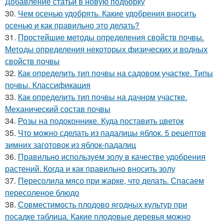
Добавление статьи в новую подборку
30.
Чем осенью удобрять. Какие удобрения вносить
осенью и как правильно это делать?
31.
Простейшие методы определения свойств почвы.
Методы определения некоторых физических и водных
свойств почвы
32.
Как определить тип почвы на садовом участке. Типы
почвы. Классификация
33.
Как определить тип почвы на дачном участке.
Механический состав почвы
34.
Розы на подоконнике. Куда поставить цветок
35.
Что можно сделать из падалицы яблок. 5 рецептов
зимних заготовок из яблок-падалиц
36.
Правильно используем золу в качестве удобрения
растений. Когда и как правильно вносить золу
37.
Пересолила мясо при жарке, что делать. Спасаем
пересоленое блюдо
38.
Совместимость плодово ягодных культур при
посадке таблица. Какие плодовые деревья можно