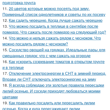
подготовка грунта
11.
20 цветов которые можно посеять под зиму.
Примерный список однолетников и советы по их посеву
12.
Как садить черешню. Когда лучше сажать черешню
13.
Что можно посадить в теплице в сентябре после
помидор. Что сажать после помидор на следующий год?
14.
Что можно и нельзя сажать рядом с чесноком. Что
можно посадить рядом с чесноком?
15.
Соседство овощей на грядках. Идеальные пары для
смешанных грядок: что с чем сажать на огороде
16.
Как ускорить созревание томатов в открытом грунте
и в теплице
17.
Отключение электроэнергии в СНТ в зимний период.
Вправе ли СНТ отключать электроэнергию на зиму
18.
Я всегда соблюдаю эти золотые правила пересадки
лилий осенью. И соседи приходят любоваться моими
цветами
19.
Как правильно посадить или пересадить лилии
осенью. Когда и куда пересаживают лилии