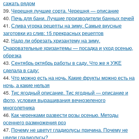
сажать рядом
39.
Черешня лучшие сорта. Черешня — описание
40.
Печь для бани. Лучшие производители банных печей
41.
Слива угорка рецепты на зиму. Самые вкусные
заготовки из слив: 15 прекрасных рецептов
42.
Надо ли обрезать хризантему на зиму.
Очаровательные хризантемы — посадка и уход осенью,
обрезка
43.
Сентябрь октябрь работы в саду. Что же я УЖЕ
сделала в саду:
44.
Что можно есть на ночь. Какие фрукты можно есть на
ночь, а какие нельзя
45.
Тис ягодный описание. Тис ягодный — описание и
фото, условия выращивания вечнозеленого
многолетника
46.
Как черенками развести розы осенью. Методы
осеннего размножения роз
47.
Почему не цветут гладиолусы причина. Почему не
цвели гладиолусы?