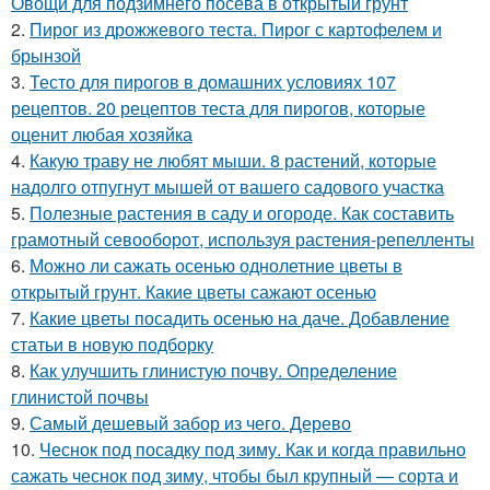
Овощи для подзимнего посева в открытый грунт
2.
Пирог из дрожжевого теста. Пирог с картофелем и
брынзой
3.
Тесто для пирогов в домашних условиях 107
рецептов. 20 рецептов теста для пирогов, которые
оценит любая хозяйка
4.
Какую траву не любят мыши. 8 растений, которые
надолго отпугнут мышей от вашего садового участка
5.
Полезные растения в саду и огороде. Как составить
грамотный севооборот, используя растения-репелленты
6.
Можно ли сажать осенью однолетние цветы в
открытый грунт. Какие цветы сажают осенью
7.
Какие цветы посадить осенью на даче. Добавление
статьи в новую подборку
8.
Как улучшить глинистую почву. Определение
глинистой почвы
9.
Самый дешевый забор из чего. Дерево
10.
Чеснок под посадку под зиму. Как и когда правильно
сажать чеснок под зиму, чтобы был крупный — сорта и