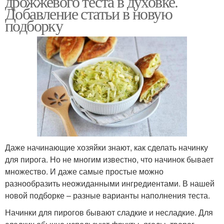
дрожжевого теста в духовке.
Добавление статьи в новую
подборку
Начинка с капустой
Начинка с творогом
Начинка с яблоками
Несладкие начинки
Даже начинающие хозяйки знают, как сделать начинку
Мясная начинка
Начинка для пирогов
для пирога. Но не многим известно, что начинок бывает
множество. И даже самые простые можно
разнообразить неожиданными ингредиентами. В нашей
новой подборке – разные варианты наполнения теста.
Начинка из
Вишневая начинка
Начинки для пирогов бывают сладкие и несладкие. Для
апельсиновых корок