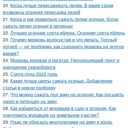
20.
Когда лучше пересаживать лилии. В какие сроки
возможна осенняя пересадка лилий
21.
Когда и как правильно сажать лилии осенью. Когда
сажать лилии осенью в регионах
22.
Лучшие осенние сорта яблонь. Осенние сорта яблонь
23.
Почему морковь волосистая и что делать. Теплый
погреб — не проблема: как сохранить морковь на долгое
время?
24.
Морковь корявая и рогатая. Неподходящий грунт и
нарушение севооборота
25.
Сорта груш 2022 года.
26.
Какие лучше цветы сажать осенью. Добавление
статьи в новую подборку
27.
Что можно сажать под зиму на огороде. Как посадить
укроп и петрушку на зиму
28.
Как избавиться от муравьёв в саду и огороде. Как
уничтожить муравьев на земельном участке?
29.
Надо ли обрезать многолетники на зиму и когда.