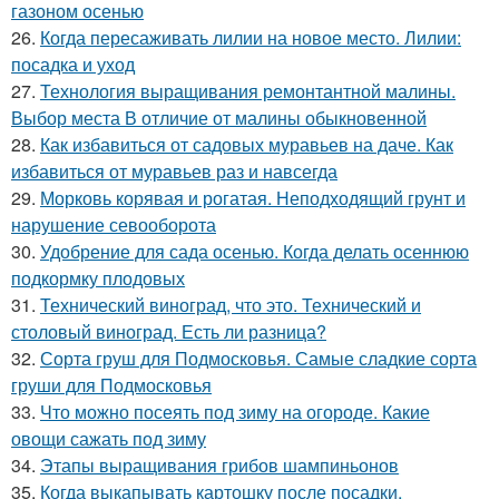
газоном осенью
26.
Когда пересаживать лилии на новое место. Лилии:
посадка и уход
27.
Технология выращивания ремонтантной малины.
Выбор места В отличие от малины обыкновенной
28.
Как избавиться от садовых муравьев на даче. Как
избавиться от муравьев раз и навсегда
29.
Морковь корявая и рогатая. Неподходящий грунт и
нарушение севооборота
30.
Удобрение для сада осенью. Когда делать осеннюю
подкормку плодовых
31.
Технический виноград, что это. Технический и
столовый виноград. Есть ли разница?
32.
Сорта груш для Подмосковья. Самые сладкие сорта
груши для Подмосковья
33.
Что можно посеять под зиму на огороде. Какие
овощи сажать под зиму
34.
Этапы выращивания грибов шампиньонов
35.
Когда выкапывать картошку после посадки.