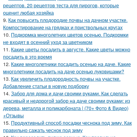
рецептов. 20 рецептов теста для пирогов, которые
оценит любая хозяйка
9.
Как повысить плодородие почвы на дачном участке.
Компостирование на грядках и приствольных кругах
10.
Подкормка многолетних цветов осенью. Подкормки
не входят в осенний уход за цветником
11.
Какие цветы посадить в августе. Какие цветы можно
посадить в это время
12.
Какие многолетники посадить осенью на даче. Какие
многолетники посадить на даче осенью луковицами?
13.
Как увеличить плодородность почвы на участке.
Добавление статьи в новую подборку
14.
Забор для дома и дачи своими руками. Как сделать
красивый и недорогой забор на даче своими руками: из
дерева, металла и поликарбоната | (70+ Фото & Видео)
+Отзывы
15.
Продуктивный способ посадки чеснока под зиму. Как
правильно сажать чеснок под зиму