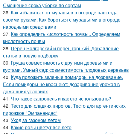
Смещение срока уборки по сортам
36.
Как избавиться от муравьев в огороде навсегда
своими руками. Как бороться с муравьями в огороде
народными средствами
37.
Как определить кислотность почвы.. Определяем
кислотность почвы
38.
Перец Болгарский и перец горький. Добавление
статьи в новую подборку
39.
Груша совместимость с другими деревьями и
кустами. Умный сад: совместимость плодовых деревьев
40.
Куда положить зеленые помидоры на дозревание.
Если помидоры не краснеют: дозаривание урожая в
домашних условиях
41.
Что такое сапропель и как его использовать?
42.
Тесто для сладких пирогов. Тесто для аргентинских
пирожков "Эмпанандас"
43.
Уход за газоном летом
44.
Какие розы цветут все лето