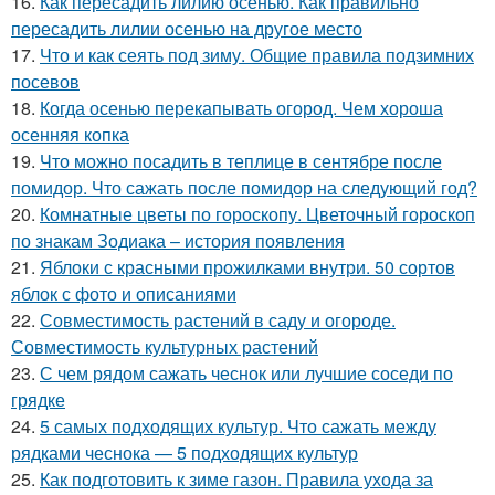
16.
Как пересадить лилию осенью. Как правильно
пересадить лилии осенью на другое место
17.
Что и как сеять под зиму. Общие правила подзимних
посевов
18.
Когда осенью перекапывать огород. Чем хороша
осенняя копка
19.
Что можно посадить в теплице в сентябре после
помидор. Что сажать после помидор на следующий год?
20.
Комнатные цветы по гороскопу. Цветочный гороскоп
по знакам Зодиака – история появления
21.
Яблоки с красными прожилками внутри. 50 сортов
яблок с фото и описаниями
22.
Совместимость растений в саду и огороде.
Совместимость культурных растений
23.
С чем рядом сажать чеснок или лучшие соседи по
грядке
24.
5 самых подходящих культур. Что сажать между
рядками чеснока — 5 подходящих культур
25.
Как подготовить к зиме газон. Правила ухода за