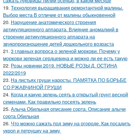
сажать луковицы лилии осенью, в каком месяце
19.
Технология выращивания ремонтантной малины.
Выбор места В отличие от малины обыкновенной
20.
Нарушение анатомического строения
артикуляционного аппарата. Влияние аномалиий в
строении артикуляционного аппарата на
звукопроизношение детей дошкольного возраста
21.
3 главных вопроса о зеленой моркови. Почему у
моркови зеленая сердцевина и можно ли ее есть такую
22.
Розы новинки 2019. НОВЫЕ РОЗЫ Д. ОСТИНА
2022/2019
23.
На листьях груши наросты. ПАМЯТКА ПО БОРЬБЕ
СО РЖАВЧИНОЙ ГРУШИ
24.
Когда и какую зелень сеять в открытый грунт весной
семенами. Как правильно посеять зелень
25.
Алыча Обильная описание сорта. Описание алычи
сорта Обильная
26.
Что можно сажать под зиму на огороде. Как посадить
укроп и петрушку на зиму