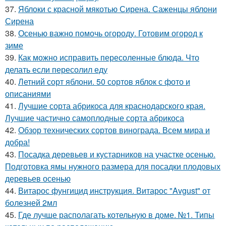
37.
Яблоки с красной мякотью Сирена. Саженцы яблони
Сирена
38.
Осенью важно помочь огороду. Готовим огород к
зиме
39.
Как можно исправить пересоленные блюда. Что
делать если пересолил еду
40.
Летний сорт яблони. 50 сортов яблок с фото и
описаниями
41.
Лучшие сорта абрикоса для краснодарского края.
Лучшие частично самоплодные сорта абрикоса
42.
Обзор технических сортов винограда. Всем мира и
добра!
43.
Посадка деревьев и кустарников на участке осенью.
Подготовка ямы нужного размера для посадки плодовых
деревьев осенью
44.
Витарос фунгицид инструкция. Витарос "Avgust" от
болезней 2мл
45.
Где лучше располагать котельную в доме. №1. Типы