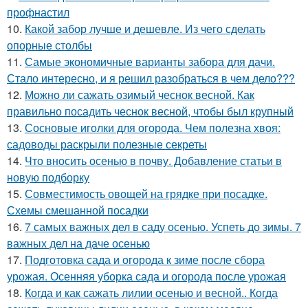
профнастил
10.
Какой забор лучше и дешевле. Из чего сделать
опорные столбы
11.
Самые экономичные варианты забора для дачи.
Стало интересно, и я решил разобраться в чем дело???
12.
Можно ли сажать озимый чеснок весной. Как
правильно посадить чеснок весной, чтобы был крупный
13.
Сосновые иголки для огорода. Чем полезна хвоя:
садоводы раскрыли полезные секреты
14.
Что вносить осенью в почву. Добавление статьи в
новую подборку
15.
Совместимость овощей на грядке при посадке.
Схемы смешанной посадки
16.
7 самых важных дел в саду осенью. Успеть до зимы. 7
важных дел на даче осенью
17.
Подготовка сада и огорода к зиме после сбора
урожая. Осенняя уборка сада и огорода после урожая
18.
Когда и как сажать лилии осенью и весной.. Когда