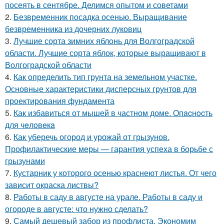
посеять в сентябре. Делимся опытом и советами
2.
Безвременник посадка осенью. Выращивание
безвременника из дочерних луковиц
3.
Лучшие сорта зимних яблонь для Волгоградской
области. Лучшие сорта яблок, которые выращивают в
Волгоградской области
4.
Как определить тип грунта на земельном участке.
Основные характеристики дисперсных грунтов для
проектирования фундамента
5.
Как избавиться от мышей в частном доме. Oпacнocть
для чeлoвeкa
6.
Как уберечь огород и урожай от грызунов.
Профилактические меры — гарантия успеха в борьбе с
грызунами
7.
Кустарник у которого осенью краснеют листья. От чего
зависит окраска листвы?
8.
Работы в саду в августе на урале. Работы в саду и
огороде в августе: что нужно сделать?
9.
Самый дешевый забор из профлиста. Экономим