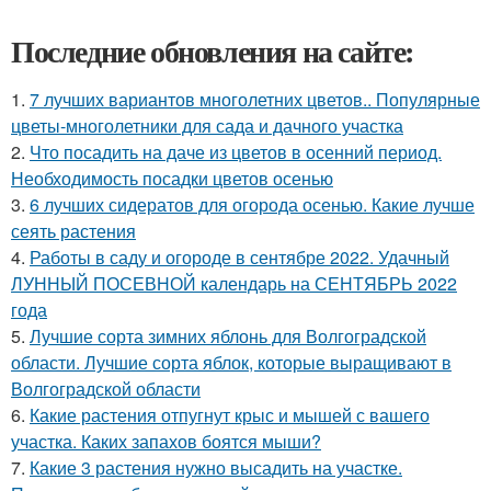
Последние обновления на сайте:
1.
7 лучших вариантов многолетних цветов.. Популярные
цветы-многолетники для сада и дачного участка
2.
Что посадить на даче из цветов в осенний период.
Необходимость посадки цветов осенью
3.
6 лучших сидератов для огорода осенью. Какие лучше
сеять растения
4.
Работы в саду и огороде в сентябре 2022. Удачный
ЛУННЫЙ ПОСЕВНОЙ календарь на СЕНТЯБРЬ 2022
года
5.
Лучшие сорта зимних яблонь для Волгоградской
области. Лучшие сорта яблок, которые выращивают в
Волгоградской области
6.
Какие растения отпугнут крыс и мышей с вашего
участка. Каких запахов боятся мыши?
7.
Какие 3 растения нужно высадить на участке.