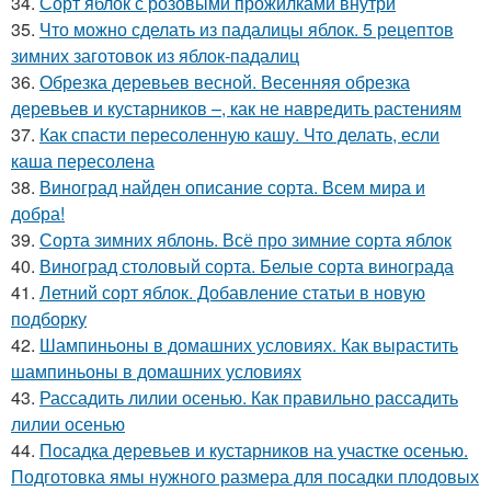
34.
Сорт яблок с розовыми прожилками внутри
35.
Что можно сделать из падалицы яблок. 5 рецептов
зимних заготовок из яблок-падалиц
36.
Обрезка деревьев весной. Весенняя обрезка
деревьев и кустарников –, как не навредить растениям
37.
Как спасти пересоленную кашу. Что делать, если
каша пересолена
38.
Виноград найден описание сорта. Всем мира и
добра!
39.
Сорта зимних яблонь. Всё про зимние сорта яблок
40.
Виноград столовый сорта. Белые сорта винограда
41.
Летний сорт яблок. Добавление статьи в новую
подборку
42.
Шампиньоны в домашних условиях. Как вырастить
шампиньоны в домашних условиях
43.
Рассадить лилии осенью. Как правильно рассадить
лилии осенью
44.
Посадка деревьев и кустарников на участке осенью.
Подготовка ямы нужного размера для посадки плодовых