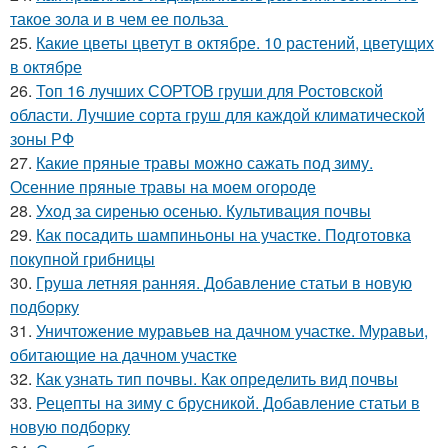
такое зола и в чем ее польза
25.
Какие цветы цветут в октябре. 10 растений, цветущих
в октябре
26.
Топ 16 лучших СОРТОВ груши для Ростовской
области. Лучшие сорта груш для каждой климатической
зоны РФ
27.
Какие пряные травы можно сажать под зиму.
Осенние пряные травы на моем огороде
28.
Уход за сиренью осенью. Культивация почвы
29.
Как посадить шампиньоны на участке. Подготовка
покупной грибницы
30.
Груша летняя ранняя. Добавление статьи в новую
подборку
31.
Уничтожение муравьев на дачном участке. Муравьи,
обитающие на дачном участке
32.
Как узнать тип почвы. Как определить вид почвы
33.
Рецепты на зиму с брусникой. Добавление статьи в
новую подборку