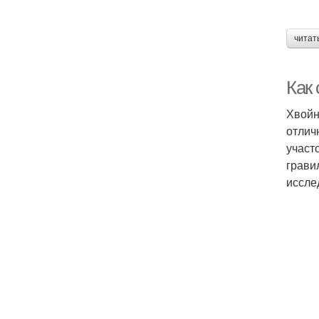
читат
Как 
Хвойн
отлич
участ
грави
иссле