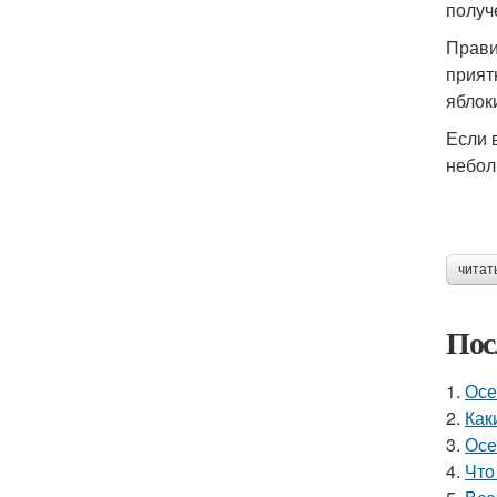
получ
Прави
прият
яблок
Если 
небол
читат
Пос
1.
Осе
2.
Как
3.
Осе
4.
Что