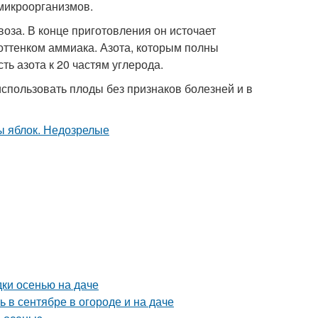
микроорганизмов.
оза. В конце приготовления он источает
оттенком аммиака. Азота, которым полны
ть азота к 20 частям углерода.
использовать плоды без признаков болезней и в
дки осенью на даче
ь в сентябре в огороде и на даче