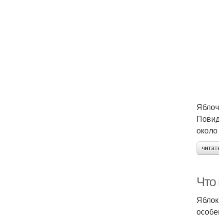
Яблоч
Повид
около
читат
Что
Яблок
особе