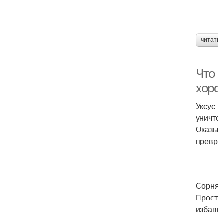
читат
Что 
хор
Уксус
уничт
Оказы
превр
Сорня
Прост
избав