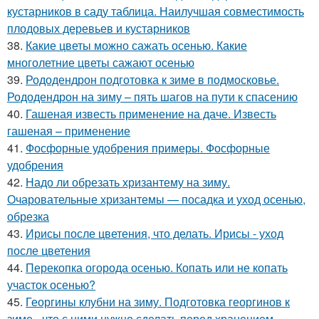
кустарников в саду таблица. Наилучшая совместимость
плодовых деревьев и кустарников
38.
Какие цветы можно сажать осенью. Какие
многолетние цветы сажают осенью
39.
Рододендрон подготовка к зиме в подмосковье.
Рододендрон на зиму – пять шагов на пути к спасению
40.
Гашеная известь применение на даче. Известь
гашеная – применение
41.
Фосфорные удобрения примеры. Фосфорные
удобрения
42.
Надо ли обрезать хризантему на зиму.
Очаровательные хризантемы — посадка и уход осенью,
обрезка
43.
Ирисы после цветения, что делать. Ирисы - уход
после цветения
44.
Перекопка огорода осенью. Копать или не копать
участок осенью?
45.
Георгины клубни на зиму. Подготовка георгинов к
зиме - что с ними нужно сделать перед хранением