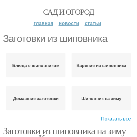
САД И ОГОРОД
главная
новости
статьи
Заготовки из шиповника
Блюда с шиповником
Варение из шиповника
Домашние заготовки
Шиповник на зиму
Показать все
Заготовки из шиповника на зиму
Шиповник для
Рецепты из шиповника
здоровья