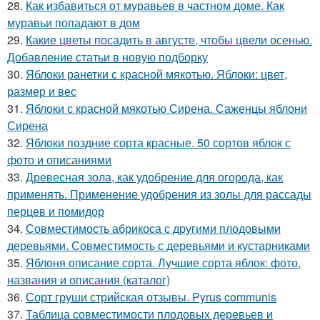
28.
Как избавиться от муравьев в частном доме. Как
муравьи попадают в дом
29.
Какие цветы посадить в августе, чтобы цвели осенью.
Добавление статьи в новую подборку
30.
Яблоки ранетки с красной мякотью. Яблоки: цвет,
размер и вес
31.
Яблоки с красной мякотью Сирена. Саженцы яблони
Сирена
32.
Яблоки поздние сорта красные. 50 сортов яблок с
фото и описаниями
33.
Древесная зола, как удобрение для огорода, как
применять. Применение удобрения из золы для рассады
перцев и помидор
34.
Совместимость абрикоса с другими плодовыми
деревьями. Совместимость с деревьями и кустарниками
35.
Яблоня описание сорта. Лучшие сорта яблок: фото,
названия и описания (каталог)
36.
Сорт груши стрийская отзывы. Pyrus communis
37.
Таблица совместимости плодовых деревьев и