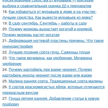
выбора и сравнительная оценка 22-х препаратов
18.
Как избавиться от муравьев в доме и на участке-
лучшие средства. Как вывести муравьев из дома?
19.
В саду сентябрь. Сентябрь – работы в саду
20.
Почему морковь вырастает рогатой и корявой.
Почему морковь растет рогатая
21.
Деформация ногтевой пластины причины. Что такое
ониходистрофия
22.
Лучшие поздние сорта груш. Саженцы груши
23.
Что такое мочевина, как удобрение. Мочевина
удобрение
24.
Почему картофель при варке чернеет. Почему
картофель иногда чернеет после варки или жарки
25.
Малина ранняя сорта. Традиционные сорта малины
26.
5 сортов красномясистых яблок, которые отличаются
прекрасным вкусом
27.
Груша летняя ранняя. Добавление статьи в новую
подборку