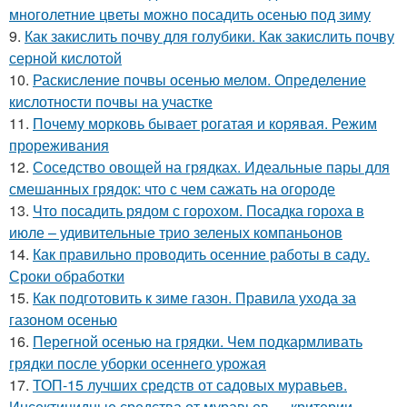
многолетние цветы можно посадить осенью под зиму
9.
Как закислить почву для голубики. Как закислить почву
серной кислотой
10.
Раскисление почвы осенью мелом. Определение
кислотности почвы на участке
11.
Почему морковь бывает рогатая и корявая. Режим
прореживания
12.
Соседство овощей на грядках. Идеальные пары для
смешанных грядок: что с чем сажать на огороде
13.
Что посадить рядом с горохом. Посадка гороха в
июле – удивительные трио зеленых компаньонов
14.
Как правильно проводить осенние работы в саду.
Сроки обработки
15.
Как подготовить к зиме газон. Правила ухода за
газоном осенью
16.
Перегной осенью на грядки. Чем подкармливать
грядки после уборки осеннего урожая
17.
ТОП-15 лучших средств от садовых муравьев.
Инсектицидные средства от муравьев — критерии