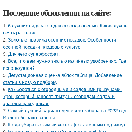
Последние обновления на сайте:
1.
6 лучших сидератов для огорода осенью. Какие лучше
сеять растения
2.
Золотые правила осенних посадок. Особенности
осенней посадки плодовых культур
3.
Для чего суперфосфат.
4.
Все, что вам нужно знать о калийных удобрениях. Где
используется?
5.
Дегустационная оценка яблок таблица. Добавление
статьи в новую подборку
6.
Как бороться с огородными и садовыми грызунами.
Урон, который наносят грызуны огородам, садам и
хранилищам урожая
7.
Самый лучший вариант дешевого забора на 2022 год.
Из чего бывают заборы
8.
Когда убирать озимый чеснок (посаженный под зиму)
9.
Можно ли сажать озимый чеснок весной. Как