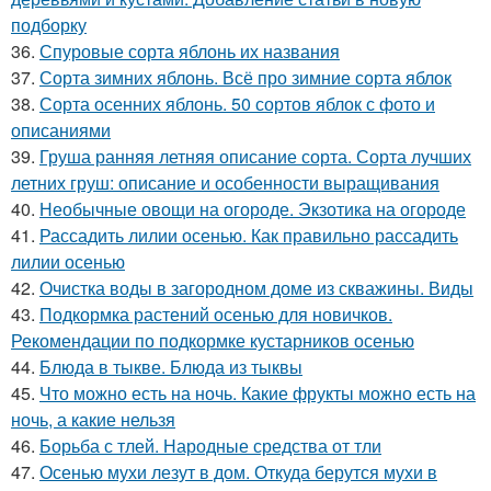
подборку
36.
Спуровые сорта яблонь их названия
37.
Сорта зимних яблонь. Всё про зимние сорта яблок
38.
Сорта осенних яблонь. 50 сортов яблок с фото и
описаниями
39.
Груша ранняя летняя описание сорта. Сорта лучших
летних груш: описание и особенности выращивания
40.
Необычные овощи на огороде. Экзотика на огороде
41.
Рассадить лилии осенью. Как правильно рассадить
лилии осенью
42.
Очистка воды в загородном доме из скважины. Виды
43.
Подкормка растений осенью для новичков.
Рекомендации по подкормке кустарников осенью
44.
Блюда в тыкве. Блюда из тыквы
45.
Что можно есть на ночь. Какие фрукты можно есть на
ночь, а какие нельзя
46.
Борьба с тлей. Народные средства от тли
47.
Осенью мухи лезут в дом. Откуда берутся мухи в