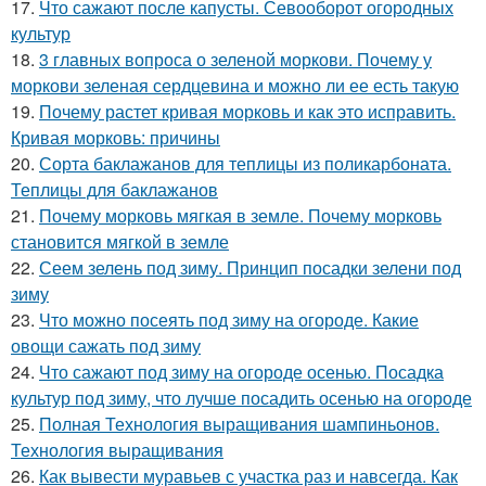
17.
Что сажают после капусты. Севооборот огородных
культур
18.
3 главных вопроса о зеленой моркови. Почему у
моркови зеленая сердцевина и можно ли ее есть такую
19.
Почему растет кривая морковь и как это исправить.
Кривая морковь: причины
20.
Сорта баклажанов для теплицы из поликарбоната.
Теплицы для баклажанов
21.
Почему морковь мягкая в земле. Почему морковь
становится мягкой в земле
22.
Сеем зелень под зиму. Принцип посадки зелени под
зиму
23.
Что можно посеять под зиму на огороде. Какие
овощи сажать под зиму
24.
Что сажают под зиму на огороде осенью. Посадка
культур под зиму, что лучше посадить осенью на огороде
25.
Полная Технология выращивания шампиньонов.
Технология выращивания
26.
Как вывести муравьев с участка раз и навсегда. Как