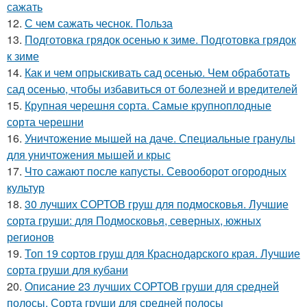
сажать
12.
С чем сажать чеснок. Польза
13.
Подготовка грядок осенью к зиме. Подготовка грядок
к зиме
14.
Как и чем опрыскивать сад осенью. Чем обработать
сад осенью, чтобы избавиться от болезней и вредителей
15.
Крупная черешня сорта. Самые крупноплодные
сорта черешни
16.
Уничтожение мышей на даче. Специальные гранулы
для уничтожения мышей и крыс
17.
Что сажают после капусты. Севооборот огородных
культур
18.
30 лучших СОРТОВ груш для подмосковья. Лучшие
сорта груши: для Подмосковья, северных, южных
регионов
19.
Топ 19 сортов груш для Краснодарского края. Лучшие
сорта груши для кубани
20.
Описание 23 лучших СОРТОВ груши для средней
полосы. Сорта груши для средней полосы