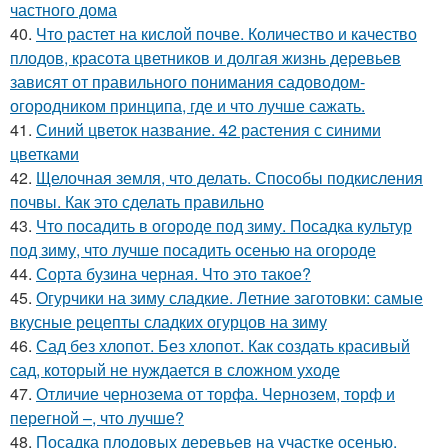
частного дома
40.
Что растет на кислой почве. Количество и качество
плодов, красота цветников и долгая жизнь деревьев
зависят от правильного понимания садоводом-
огородником принципа, где и что лучше сажать.
41.
Синий цветок название. 42 растения с синими
цветками
42.
Щелочная земля, что делать. Способы подкисления
почвы. Как это сделать правильно
43.
Что посадить в огороде под зиму. Посадка культур
под зиму, что лучше посадить осенью на огороде
44.
Сорта бузина черная. Что это такое?
45.
Огурчики на зиму сладкие. Летние заготовки: самые
вкусные рецепты сладких огурцов на зиму
46.
Сад без хлопот. Без хлопот. Как создать красивый
сад, который не нуждается в сложном уходе
47.
Отличие чернозема от торфа. Чернозем, торф и
перегной –, что лучше?
48.
Посадка плодовых деревьев на участке осенью.