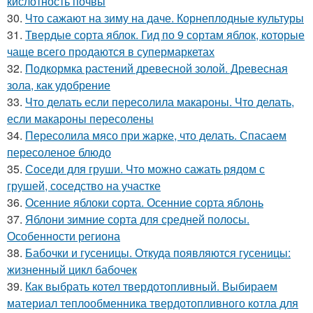
кислотность почвы
30.
Что сажают на зиму на даче. Корнеплодные культуры
31.
Твердые сорта яблок. Гид по 9 сортам яблок, которые
чаще всего продаются в супермаркетах
32.
Подкормка растений древесной золой. Древесная
зола, как удобрение
33.
Что делать если пересолила макароны. Что делать,
если макароны пересолены
34.
Пересолила мясо при жарке, что делать. Спасаем
пересоленое блюдо
35.
Соседи для груши. Что можно сажать рядом с
грушей, соседство на участке
36.
Осенние яблоки сорта. Осенние сорта яблонь
37.
Яблони зимние сорта для средней полосы.
Особенности региона
38.
Бабочки и гусеницы. Откуда появляются гусеницы:
жизненный цикл бабочек
39.
Как выбрать котел твердотопливный. Выбираем
материал теплообменника твердотопливного котла для