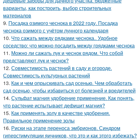
Дешевые заборы для дачного участка: бюджетные
варианты, как построить, выбор строительных
материалов
9.
Посадка озимого чеснока в 2022 году. Посадка
чеснока озимого с учётом лунного календаря
10.
Что сажать между рядками чеснока.. Удобное
соседство: что можно посадить между грядками чеснока
11.
Можно ли сажать лук и чеснок рядом. Что собой
представляют лук и чеснок?
12.
Совместимость растений в саду и огороде.
Совместимость культурных растений
13.
Как и чем опрыскивать сад осенью. Чем обработать
сад осенью, чтобы избавиться от болезней и вредителей
14.
Сульфат магния удобрение применение. Как понять,
что растение испытывает дефицит магния?
15.
Как применять золу в качестве удобрения.
Правильное применение золы
16.
Риски на этапе переноса эмбрионов. Синдром
гиперстимуляции яичников, что это и как этого избежать?