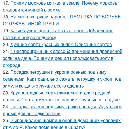
17.
Почему морковь мягкая в земле. Почему морковь
становится мягкой в земле
18.
На листьях груши наросты. ПАМЯТКА ПО БОРЬБЕ
СО РЖАВЧИНОЙ ГРУШИ
19.
Какие лучше цветы сажать осенью. Добавление
статьи в новую подборку
20.
Лучшие сорта красных яблок. Описание сортов
21.
4 беспроигрышных способа применения древесной
золы на даче. Почему я решил использовать золу в
огороде
22.
Посадка петрушки и укропа осенью под зиму
семенами. Как правильно сажать петрушку и укроп под
зиму, и когда это лучше всего сделать
23.
Крупноплодные сорта жимолости для средней
полосы. Сорта жимолости: ранние, крупные и сладкие
24.
Посадка зелени под зиму сроки посадки. Идеальное
время для высадки зелени
25.
Выращивание шампиньонов в домашних условиях
от А до Я. Какое помещение выбрать?