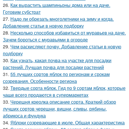
26.
Как вырастить шампиньоны дома или на даче.
Готовим субстрат
27.
Надо ли обрезать многолетники на зиму и когда.
Добавление статьи в новую подборку
28.
Несколько способов избавиться от муравьев на даче.
Зачем бороться с муравьями в огороде
29.
Чем раскисляют почву. Добавление статьи в новую
подборку
30.
Как узнать, какая почва на участке для посадки
растений. Лучшая почва для посадки растений
31.
55 лучших сортов яблок по регионам и срокам
созревания. Особенности региона
32.
Твердые сорта яблок. Гид по 9 сортам яблок, которые
чаще всего продаются в супермаркетах
33.
Черешня креолка описание сорта. Краткий обзор
лучших сортов черешни, вишни, сливы, рябины,
абрикоса и фундука
34.
Яблоки созревающие в июле. Общая характеристика