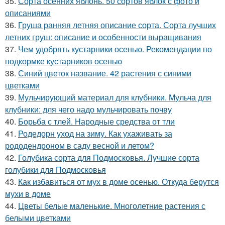
35.
Сорта осенних яблонь. 50 сортов яблок с фото и
описаниями
36.
Груша ранняя летняя описание сорта. Сорта лучших
летних груш: описание и особенности выращивания
37.
Чем удобрять кустарники осенью. Рекомендации по
подкормке кустарников осенью
38.
Синий цветок название. 42 растения с синими
цветками
39.
Мульчирующий материал для клубники. Мульча для
клубники: для чего надо мульчировать почву
40.
Борьба с тлей. Народные средства от тли
41.
Родедорн уход на зиму. Как ухаживать за
рододендроном в саду весной и летом?
42.
Голубика сорта для Подмосковья. Лучшие сорта
голубики для Подмосковья
43.
Как избавиться от мух в доме осенью. Откуда берутся
мухи в доме
44.
Цветы белые маленькие. Многолетние растения с
белыми цветками