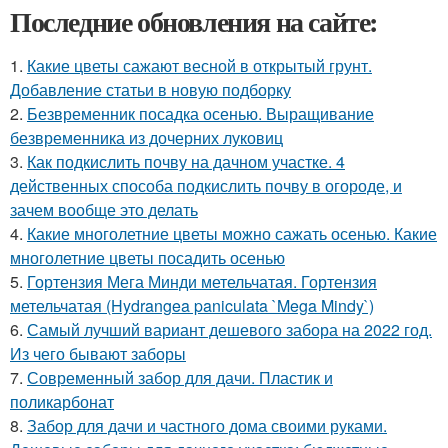
Последние обновления на сайте:
1.
Какие цветы сажают весной в открытый грунт.
Добавление статьи в новую подборку
2.
Безвременник посадка осенью. Выращивание
безвременника из дочерних луковиц
3.
Как подкислить почву на дачном участке. 4
действенных способа подкислить почву в огороде, и
зачем вообще это делать
4.
Какие многолетние цветы можно сажать осенью. Какие
многолетние цветы посадить осенью
5.
Гортензия Мега Минди метельчатая. Гортензия
метельчатая (Hydrangea paniculata `Mega Mindy`)
6.
Самый лучший вариант дешевого забора на 2022 год.
Из чего бывают заборы
7.
Современный забор для дачи. Пластик и
поликарбонат
8.
Забор для дачи и частного дома своими руками.