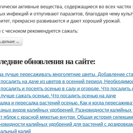
гически активные вещества, содержащиеся во всех частях 
ых инфекций и отпугивают паразитов, благодаря чему культ
итет, прекрасно развиваются и дают хороший урожай.
 с чесноком рекомендуется сажать:
ь дальше →
ледние обновления на сайте:
да лучше пересаживать многолетние цветы. Добавление ста
 посадить на даче из цветов в осенний период. Необходимо
 посадить и посеять осенью в саду и огороде. Что посадить
 лучше сажать осенью. Что посадить осенью на даче
адка и пересадка растений осенью. Как и когда пересажив
азных видов калийных удобрений. Разновидности калийных
т яблок с красной мякотью внутри. Общая история селекци
новидности калийных удобрений для растений с дозировкам
альный калий