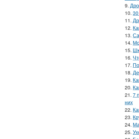
9.
Дро
10.
30
11.
Др
12.
Ка
13.
Са
14.
Мо
15.
Шк
16.
Чт
17.
По
18.
Де
19.
Ка
20.
Ка
21.
7 
них
22.
Ка
23.
Кр
24.
Ма
25.
Ух