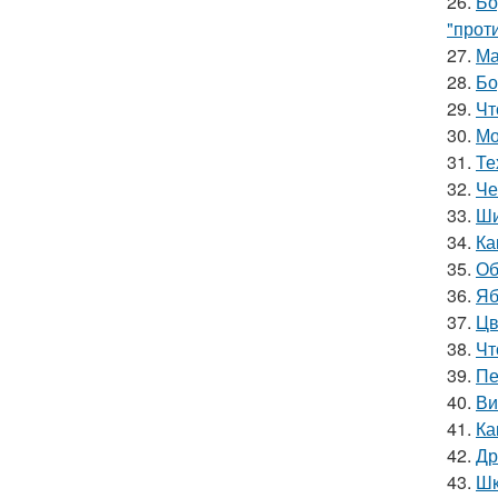
26.
Бо
"прот
27.
Ма
28.
Бо
29.
Чт
30.
Мо
31.
Те
32.
Че
33.
Ши
34.
Ка
35.
Об
36.
Яб
37.
Цв
38.
Чт
39.
Пе
40.
Ви
41.
Ка
42.
Др
43.
Шк