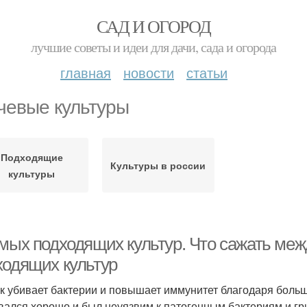
САД И ОГОРОД
лучшие советы и идеи для дачи, сада и огорода
главная
новости
статьи
чевые культуры
Подходящие
Культуры в россии
культуры
амых подходящих культур. Что сажать ме
ходящих культур
к убивает бактерии и повышает иммунитет благодаря боль
вался хорошо и был неуязвим к патогенным бактериям и гр