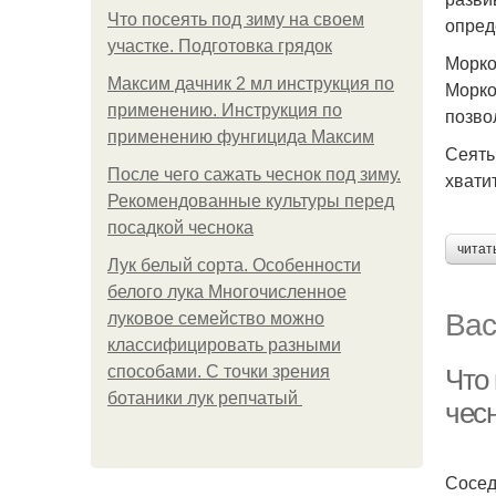
Что посеять под зиму на своем
опред
участке. Подготовка грядок
Морко
Максим дачник 2 мл инструкция по
Морко
применению. Инструкция по
позво
применению фунгицида Максим
Сеять
После чего сажать чеснок под зиму.
хвати
Рекомендованные культуры перед
посадкой чеснока
читат
Лук белый сорта. Особенности
белого лука Многочисленное
Вас
луковое семейство можно
классифицировать разными
способами. С точки зрения
Что 
ботаники лук репчатый
чес
Сосед