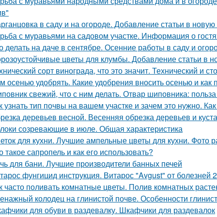
рьба с муравьями народными средствами дома и в огороде. 
ив"
рганцовка в саду и на огороде. Добавление статьи в новую
рьба с муравьями на садовом участке. Информация о гостя
о делать на даче в сентябре. Осенние работы в саду и огор
розоустойчивые цветы для клумбы. Добавление статьи в н
хнический сорт винограда, что это значит. Технический и с
м осенью удобрять. Какие удобрения вносить осенью и как 
повник свежий, что с ним делать. Отвар шиповника: польз
к узнать тип почвы на вашем участке и зачем это нужно. Ка
резка деревьев весной. Весенняя обрезка деревьев и куста
локи созревающие в июле. Общая характеристика
еток для кухни. Лучшие ампельные цветы для кухни. Фото р
о такое сапропель и как его использовать?
чь для бани. Лучшие производители банных печей
тарос фунгицид инструкция. Витарос "Avgust" от болезней 
к часто поливать комнатные цветы. Полив комнатных растен
енажный колодец на глинистой почве. Особенности глинис
афчики для обуви в раздевалку. Шкафчики для раздевалок