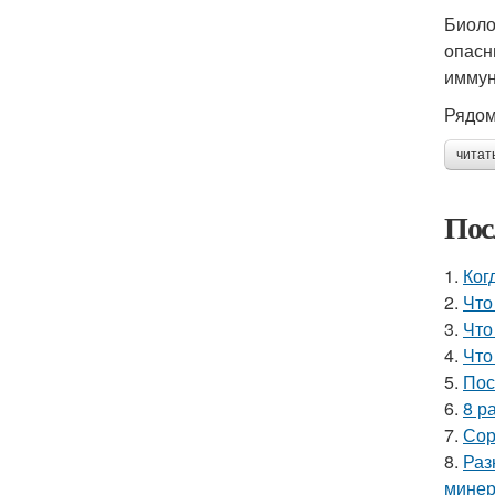
Биоло
опасн
иммун
Рядом
читат
Пос
1.
Ког
2.
Что
3.
Что
4.
Что
5.
Пос
6.
8 р
7.
Сор
8.
Раз
минер