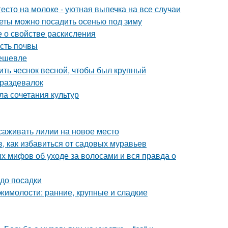
есто на молоке - уютная выпечка на все случаи
веты можно посадить осенью под зиму
е о свойстве раскисления
ость почвы
дешевле
ить чеснок весной, чтобы был крупный
 раздевалок
ла сочетания культур
саживать лилии на новое место
в, как избавиться от садовых муравьев
х мифов об уходе за волосами и вся правда о
 до посадки
жимолости: ранние, крупные и сладкие