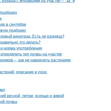
Борьба с муравьями на участке – "за" и
 подборку
х
оде в сентябре
овую подборку
толовый виноград. Есть ли разница?
правильно это делать?
а и норма употребления
к определить тип почвы на участке
рников –, как не навредить растениям
астений, описание и уход.
2мл
ий весной, летом, осенью и зимой
той почвы