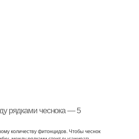
жду рядками чеснока — 5
шому количеству фитонцидов. Чтобы чеснок
ибку, между рядками стоит высаживать