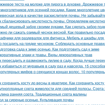
жжевое тесто на молоке для пирога в духовке. Дрожжевое т
 многолетников для осенней посадки. Какие многолетние ц
евесная зола в качестве раскислителя почвы. Не забывайт
к сбалансировать кислотность почвы. Определяем кислотн
мый дешевый забор своими руками. Как сделать забор по
жно ли сажать озимый чеснок весной. Как правильно посад
афчики для раздевалок для фитнеса. Мебель и шкафы для
о посадить на грядке чесноком. Соблюдать основные прави
дготовка сада к зиме осенью. Как подготовить сад к зиме
коративные злаки и травы. Виды декоративных трав
к пересадить и размножить лилию в саду. Когда лучше пере
к избавиться от муравьев в саду раз и навсегда. 15 способо
популярных мифов о секущихся концах волос. 10 популярны
к сохранить хосту до весны в квартире. Как сохранить хосту
упноплодные сорта жимолости для средней полосы. Сорта 
лина ранняя сорта. Традиционные сорта малины
од за сиренью осенью. Культивация почвы