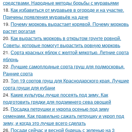
средствами. Народные методы борьбы с муравьями
18.
Как избавиться от муравьев в огороде и на участке.
Причины появления муравьёв на даче
19.
Почему морковь вырастает корявой. Почему морковь
растет рогатая
20.
Как вырастить морковь в открытом грунте ровной.
Советы, которые помогут вырастить ровную морковь
21.
Сорта красных яблок с желтой мякотью. Летние сорта
яблонь
22.
Лучшие самоплодные сорта груш для подмосковья.
Ранние сорта
23.
Топ 19 сортов груш для Краснодарского края. Лучшие
сорта груши для кубани
24.
Какие культуры лучше посеять под зиму. Как
подготовить грядки для подзимнего сева овощей
25.
Посадка петрушки и укропа осенью под зиму
семенами. Как правильно сажать петрушку и укроп под
зиму, и когда это лучше всего сделать
26.
Посади сейчас и весной будешь с зеленью на 3