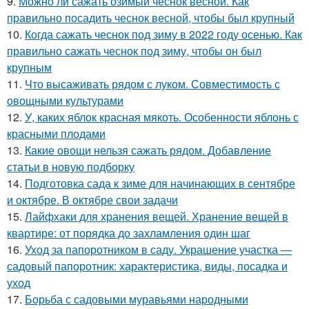
9.
Можно ли сажать озимый чеснок весной. Как
правильно посадить чеснок весной, чтобы был крупный
10.
Когда сажать чеснок под зиму в 2022 году осенью. Как
правильно сажать чеснок под зиму, чтобы он был
крупным
11.
Что высаживать рядом с луком. Совместимость с
овощными культурами
12.
У, каких яблок красная мякоть. Особенности яблонь с
красными плодами
13.
Какие овощи нельзя сажать рядом. Добавление
статьи в новую подборку
14.
Подготовка сада к зиме для начинающих в сентябре
и октябре. В октябре свои задачи
15.
Лайфхаки для хранения вещей. Хранение вещей в
квартире: от порядка до захламления один шаг
16.
Уход за папоротником в саду. Украшение участка —
садовый папоротник: характеристика, виды, посадка и
уход
17.
Борьба с садовыми муравьями народными