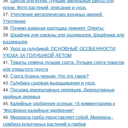
36.
Цветок для кухни. Лучшие ампельные цветы для
кухни. Фото растений, описание и уход.
37.
Утепление металлических входных дверей.
Утепление
38.
Почему вареная картошка темнеет. Ответы:
39.
Шкафчик для одежды для раздевалок. Шкафчики для
раздевалок
40.
Уход за голубикой. ОСНОВНЫЕ ОСОБЕННОСТИ
УХОДА ЗА ГОЛУБИКОЙ ЛЕТОМ
41.
Томаты семена лучшие сорта. Лучшие сорта томатов
для открытого грунта
42.
Сорта бузина черная. Что это такое?
43.
Голубика садовая выращивание и уход.
44.
Посадка декоративных деревьев. Декоративные
хвойные деревья
45.
Калийные удобрения осенью. 15 комментариев к
“Фосфорно-калийные удобрения”
46.
Микориза гриба представляет собой. Микориза -
симбиоз культурных растений и грибов