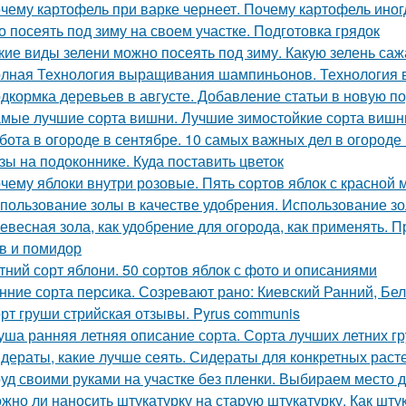
чему картофель при варке чернеет. Почему картофель иног
о посеять под зиму на своем участке. Подготовка грядок
кие виды зелени можно посеять под зиму. Какую зелень саж
лная Технология выращивания шампиньонов. Технология
дкормка деревьев в августе. Добавление статьи в новую п
мые лучшие сорта вишни. Лучшие зимостойкие сорта вишн
бота в огороде в сентябре. 10 самых важных дел в огороде
зы на подоконнике. Куда поставить цветок
чему яблоки внутри розовые. Пять сортов яблок с красной 
пользование золы в качестве удобрения. Использование зо
евесная зола, как удобрение для огорода, как применять. 
в и помидор
тний сорт яблони. 50 сортов яблок с фото и описаниями
нние сорта персика. Созревают рано: Киевский Ранний, Бе
рт груши стрийская отзывы. Pyrus communis
уша ранняя летняя описание сорта. Сорта лучших летних 
дераты, какие лучше сеять. Сидераты для конкретных раст
уд своими руками на участке без пленки. Выбираем место д
жно ли наносить штукатурку на старую штукатурку. Как шту