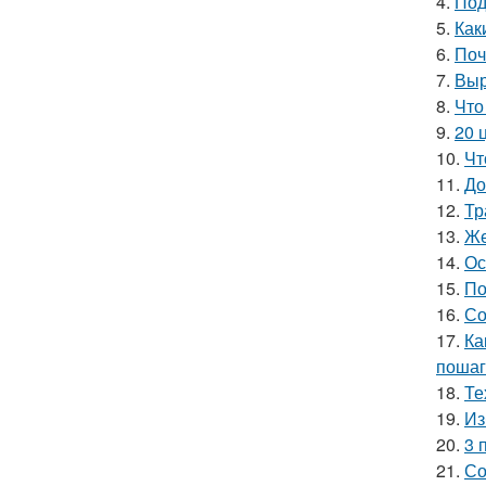
4.
Под
5.
Как
6.
Поч
7.
Выр
8.
Что
9.
20 
10.
Чт
11.
До
12.
Тр
13.
Же
14.
Ос
15.
По
16.
Со
17.
Ка
пошаг
18.
Те
19.
Из
20.
3 
21.
Со