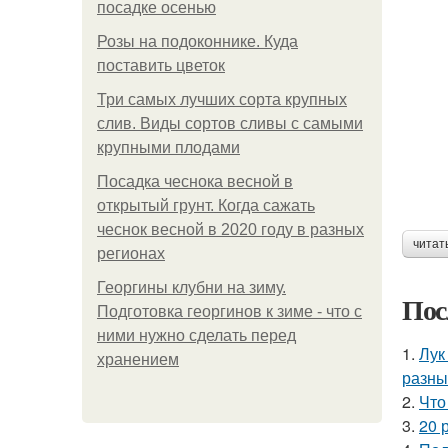
посадке осенью
Розы на подоконнике. Куда
поставить цветок
Три самых лучших сорта крупных
слив. Виды сортов сливы с самыми
крупными плодами
Посадка чеснока весной в
открытый грунт. Когда сажать
чеснок весной в 2020 году в разных
читат
регионах
Георгины клубни на зиму.
Пос
Подготовка георгинов к зиме - что с
ними нужно сделать перед
1.
Лук
хранением
разны
2.
Что
3.
20 