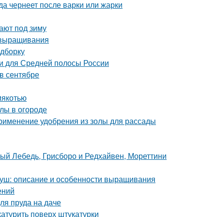
да чернеет после варки или жарки
ают под зиму
 выращивания
одборку
и для Средней полосы России
 в сентябре
мякотью
лы в огороде
Применение удобрения из золы для рассады
лый Лебедь, Грисборо и Редхайвен, Мореттини
груш: описание и особенности выращивания
ений
ля пруда на даче
катурить поверх штукатурки