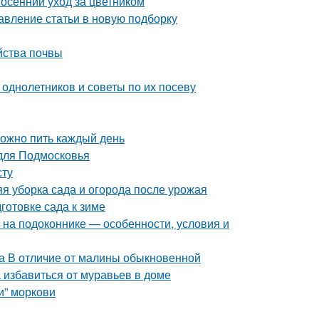
 осенний уход за цветником
авление статьи в новую подборку
йства почвы
 однолетников и советы по их посеву
можно пить каждый день
 для Подмосковья
сту
яя уборка сада и огорода после урожая
готовке сада к зиме
ь на подоконнике — особенности, условия и
а В отличие от малины обыкновенной
 избавиться от муравьев в доме
и” моркови