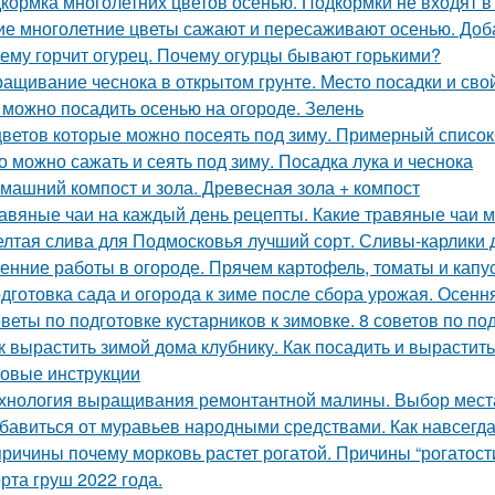
кормка многолетних цветов осенью. Подкормки не входят в
ие многолетние цветы сажают и пересаживают осенью. Доб
ему горчит огурец. Почему огурцы бывают горькими?
ащивание чеснока в открытом грунте. Место посадки и сво
 можно посадить осенью на огороде. Зелень
цветов которые можно посеять под зиму. Примерный список
о можно сажать и сеять под зиму. Посадка лука и чеснока
машний компост и зола. Древесная зола + компост
авяные чаи на каждый день рецепты. Какие травяные чаи 
лтая слива для Подмосковья лучший сорт. Сливы-карлики
енние работы в огороде. Прячем картофель, томаты и капу
дготовка сада и огорода к зиме после сбора урожая. Осенн
веты по подготовке кустарников к зимовке. 8 советов по под
к вырастить зимой дома клубнику. Как посадить и вырастит
овые инструкции
хнология выращивания ремонтантной малины. Выбор мест
бавиться от муравьев народными средствами. Как навсегда
причины почему морковь растет рогатой. Причины “рогатост
рта груш 2022 года.