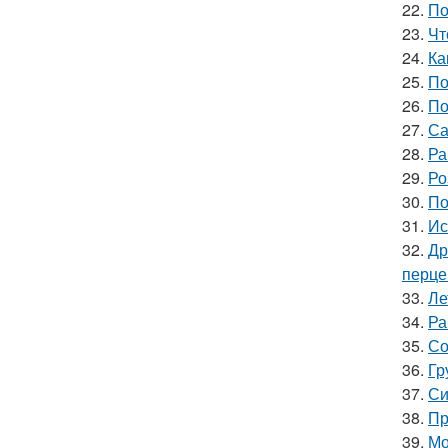
22.
По
23.
Чт
24.
Ка
25.
По
26.
По
27.
Са
28.
Ра
29.
Ро
30.
По
31.
Ис
32.
Др
перце
33.
Ле
34.
Ра
35.
Со
36.
Гр
37.
Си
38.
Пр
39.
Мо