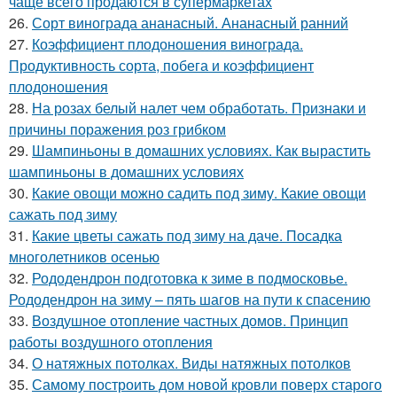
чаще всего продаются в супермаркетах
26.
Сорт винограда ананасный. Ананасный ранний
27.
Коэффициент плодоношения винограда.
Продуктивность сорта, побега и коэффициент
плодоношения
28.
На розах белый налет чем обработать. Признаки и
причины поражения роз грибком
29.
Шампиньоны в домашних условиях. Как вырастить
шампиньоны в домашних условиях
30.
Какие овощи можно садить под зиму. Какие овощи
сажать под зиму
31.
Какие цветы сажать под зиму на даче. Посадка
многолетников осенью
32.
Рододендрон подготовка к зиме в подмосковье.
Рододендрон на зиму – пять шагов на пути к спасению
33.
Воздушное отопление частных домов. Принцип
работы воздушного отопления
34.
О натяжных потолках. Виды натяжных потолков
35.
Самому построить дом новой кровли поверх старого