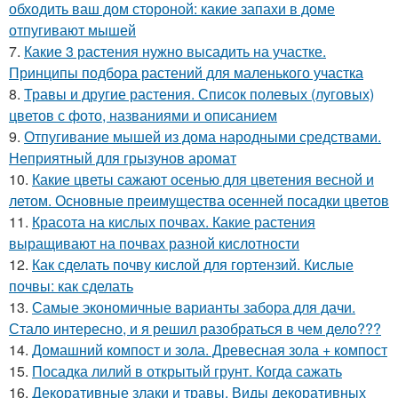
обходить ваш дом стороной: какие запахи в доме
отпугивают мышей
7.
Какие 3 растения нужно высадить на участке.
Принципы подбора растений для маленького участка
8.
Травы и другие растения. Список полевых (луговых)
цветов с фото, названиями и описанием
9.
Отпугивание мышей из дома народными средствами.
Неприятный для грызунов аромат
10.
Какие цветы сажают осенью для цветения весной и
летом. Основные преимущества осенней посадки цветов
11.
Красота на кислых почвах. Какие растения
выращивают на почвах разной кислотности
12.
Как сделать почву кислой для гортензий. Кислые
почвы: как сделать
13.
Самые экономичные варианты забора для дачи.
Стало интересно, и я решил разобраться в чем дело???
14.
Домашний компост и зола. Древесная зола + компост
15.
Посадка лилий в открытый грунт. Когда сажать
16.
Декоративные злаки и травы. Виды декоративных