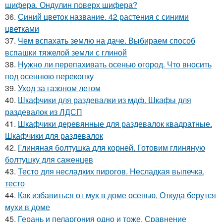
шифера. Ондулин поверх шифера?
36.
Синий цветок название. 42 растения с синими
цветками
37.
Чем вспахать землю на даче. Выбираем способ
вспашки тяжелой земли с глиной
38.
Нужно ли перепахивать осенью огород. Что вносить
под осеннюю перекопку
39.
Уход за газоном летом
40.
Шкафчики для раздевалки из мдф. Шкафы для
раздевалок из ЛДСП
41.
Шкафчики деревянные для раздевалок квадратные.
Шкафчики для раздевалок
42.
Глиняная болтушка для корней. Готовим глиняную
болтушку для саженцев
43.
Тесто для несладких пирогов. Несладкая выпечка,
тесто
44.
Как избавиться от мух в доме осенью. Откуда берутся
мухи в доме
45.
Герань и пеларгония одно и тоже. Сравнение