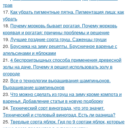
трав
17.
Как убрать пигментные пятна. Пигментация лица: как
убрать
18.
Почему морковь бывает рогатая. Почему морковь
корявая и рогатая: причины проблемы и решение
19.
Лучшие поздние сорта груш. Саженцы груши
20.
Брусника на зиму рецепты. Брусничное варенье с
апельсинами и яблоками
21.
4 беспроигрышных способа применения древесной
золы на даче. Почему я решил использовать золу в
огороде
22.
Все о технологии выращивания шампиньонов.
Выращивание шампиньонов
23.
Что можно сделать из груш на зиму кроме компота и
варенья. Добавление статьи в новую подборку
24.
Технический сорт винограда, что это значит.
Технический и столовый виноград. Есть ли разница?
25.
Твердые сорта яблок. Гид по 9 сортам яблок, которые