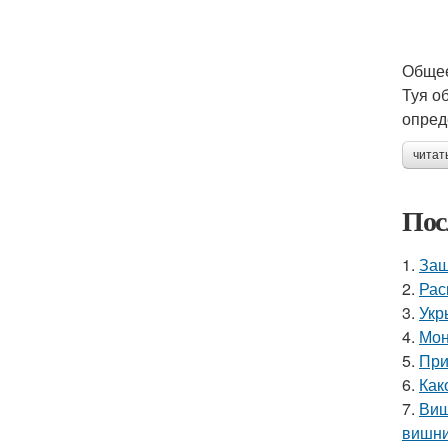
Общее
Туя о
опред
читат
Пос
1.
Защ
2.
Рас
3.
Укр
4.
Мон
5.
При
6.
Как
7.
Виш
вишн