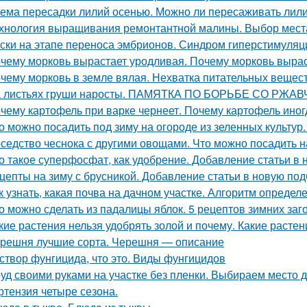
ема пересадки лилий осенью. Можно ли пересаживать лили
хнология выращивания ремонтантной малины. Выбор мест
ски на этапе переноса эмбрионов. Синдром гиперстимуляции
чему морковь вырастает уродливая. Почему морковь вырас
чему морковь в земле вялая. Нехватка питательных вещес
 листьях груши наросты. ПАМЯТКА ПО БОРЬБЕ СО РЖ
чему картофель при варке чернеет. Почему картофель иног
о можно посадить под зиму на огороде из зеленных культур.
седство чеснока с другими овощами. Что можно посадить н
о такое суперфосфат, как удобрение. Добавление статьи в
цепты на зиму с брусникой. Добавление статьи в новую под
к узнать, какая почва на дачном участке. Алгоритм определ
о можно сделать из падалицы яблок. 5 рецептов зимних заг
кие растения нельзя удобрять золой и почему. Какие расте
решня лучшие сорта. Черешня — описание
створ фунгицида, что это. Виды фунгицидов
уд своими руками на участке без пленки. Выбираем место д
ртензия четыре сезона.