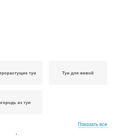
трорастущие туи
Туи для живой
згородь из туи
Показать все