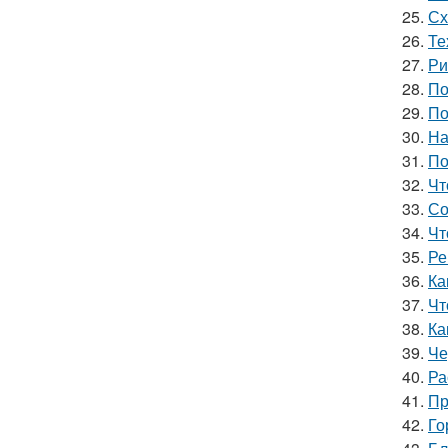
25.
Сх
26.
Те
27.
Ри
28.
По
29.
По
30.
На
31.
По
32.
Чт
33.
Со
34.
Чт
35.
Ре
36.
Ка
37.
Чт
38.
Ка
39.
Че
40.
Ра
41.
Пр
42.
Го