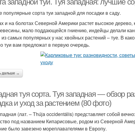
а западной туи. Туя западная: лучшие со
 популярные сорта туи западной для посадки в саду.
ах и на болотах Северной Америки растет высокое дерево,
ревесины, мало поддающейся гниению, индейцы делали каноэ
 из самых популярных у нас хвойных растений – туе. В как
о туи вам предложат в первую очередь.
ь дальше →
дная туя сорта. Туя западная — обзор ра
дка и уход за растением (80 фото)
ападная (лат. – Thúja occidentális) представляет собой веч
ство под названием Кипарисовые, родом из Северной Амер
ние было завезено мореплавателями в Европу.