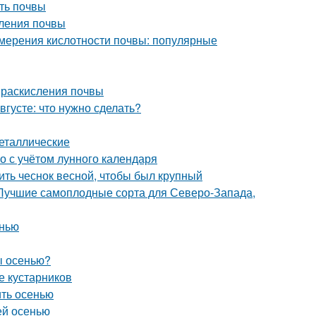
ть почвы
сления почвы
змерения кислотности почвы: популярные
ы раскисления почвы
августе: что нужно сделать?
еталлические
го с учётом лунного календаря
ить чеснок весной, чтобы был крупный
 Лучшие самоплодные сорта для Северо-Запада,
енью
ы осенью?
е кустарников
ить осенью
ей осенью