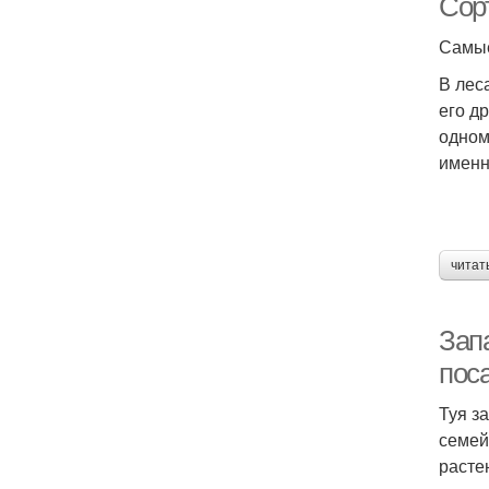
Сорт
Самые
В лес
его д
одном
именн
читат
Запа
поса
Туя з
семей
расте