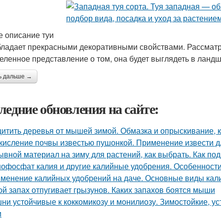
 описание туи
бладает прекрасными декоративными свойствами. Рассматр
еленное представление о том, она будет выглядеть в ланд
ь дальше →
ледние обновления на сайте:
итить деревья от мышей зимой. Обмазка и опрыскивание, к
кисление почвы известью пушонкой. Применение извести д
ывной материал на зиму для растений, как выбрать. Как под
офосфат калия и другие калийные удобрения. Особенност
менение калийных удобрений на даче. Основные виды кал
ой запах отпугивает грызунов. Каких запахов боятся мыши
ни устойчивые к коккомикозу и монилиозу. Зимостойкие, 
и