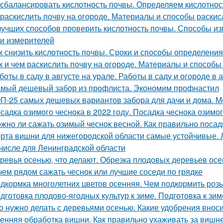
 сбалансировать кислотность почвы. Определяем кислотнос
 раскислить почву на огороде. Материалы и способы раски
лучших способов проверить кислотность почвы. Способы и
и измерителей
к снизить кислотность почвы. Сроки и способы определения
к и чем раскислить почву на огороде. Материалы и способ
боты в саду в августе на урале. Работы в саду и огороде в 
мый дешевый забор из профлиста. Экономим профнастил
П-25 самых дешевых вариантов забора для дачи и дома. М
садка озимого чеснока в 2022 году. Посадка чеснока озимо
жно ли сажать озимый чеснок весной. Как правильно посад
рта вишни для нижегородской области самые устойчивые.
 числе для Ленинградской области
ревья осенью, что делают. Обрезка плодовых деревьев ос
чем рядом сажать чеснок или лучшие соседи по грядке
дкормка многолетних цветов осенняя. Чем подкормить роз
дготовка плодово-ягодных культур к зиме. Подготовка к зим
о нужно делать с деревьями осенью. Какие удобрения внос
енняя обработка вишни. Как правильно ухаживать за вишн