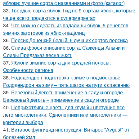
яблоки: лучшие сорта с названиями и фото (каталог)
33.
Твердые сорта яблок. Гид по 9 сортам яблок, которые
чаще всего продаются в супермаркетах
34.
Что можно сделать из падалицы яблок. 5 рецептов
зимних заготовок из яблок-падалиц
35.
Персик Донецкий белый. 5 лучших сортов персика
36.
Слива фрося описание сорта. Саженцы Алычи и
Сливы Предзаказ весна 2021
37.
Яблони зимние сорта для средней полосы.
Особенности региона
38.
Рододендрон подготовка к зиме в подмосковье.
Рододендрон на зиму – пять шагов на пути к спасению
39.
Березовый деготь применение в саду и огороде.
Березовый деготь – применение в саду и огороде
40.
Неприхотливые цветы для клумбы цветущие все
лето многолетники. Однолетники или многолетники —
критерии выбора
41.
Витарос фунгицид инструкция. Витарос "Avgust" от
болезней 2мл