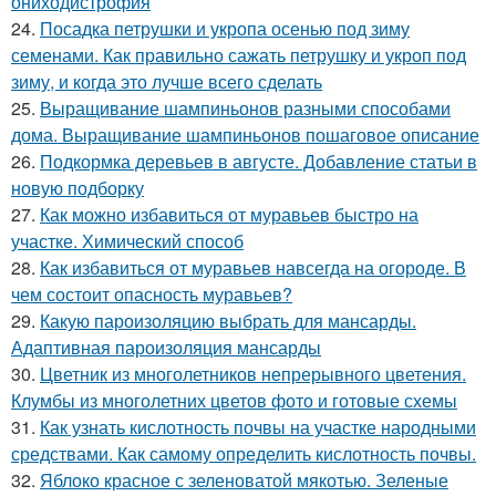
ониходистрофия
24.
Посадка петрушки и укропа осенью под зиму
семенами. Как правильно сажать петрушку и укроп под
зиму, и когда это лучше всего сделать
25.
Выращивание шампиньонов разными способами
дома. Выращивание шампиньонов пошаговое описание
26.
Подкормка деревьев в августе. Добавление статьи в
новую подборку
27.
Как можно избавиться от муравьев быстро на
участке. Химический способ
28.
Как избавиться от муравьев навсегда на огороде. В
чем состоит опасность муравьев?
29.
Какую пароизоляцию выбрать для мансарды.
Адаптивная пароизоляция мансарды
30.
Цветник из многолетников непрерывного цветения.
Клумбы из многолетних цветов фото и готовые схемы
31.
Как узнать кислотность почвы на участке народными
средствами. Как самому определить кислотность почвы.
32.
Яблоко красное с зеленоватой мякотью. Зеленые