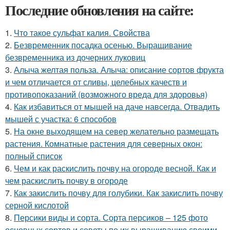
Последние обновления на сайте:
1.
Что такое сульфат калия. Свойства
2.
Безвременник посадка осенью. Выращивание
безвременника из дочерних луковиц
3.
Алыча желтая польза. Алыча: описание сортов фрукта
и чем отличается от сливы, целебных качеств и
противопоказаний (возможного вреда для здоровья)
4.
Как избавиться от мышей на даче навсегда. Отвадить
мышей с участка: 6 способов
5.
На окне выходящем на север желательно размещать
растения. Комнатные растения для северных окон:
полный список
6.
Чем и как раскислить почву на огороде весной. Как и
чем раскислить почву в огороде
7.
Как закислить почву для голубики. Как закислить почву
серной кислотой
8.
Персики виды и сорта. Сорта персиков – 125 фото
основных сортов и советы по их выращиванию своими