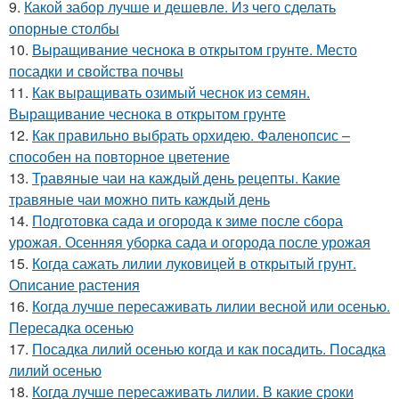
9.
Какой забор лучше и дешевле. Из чего сделать
опорные столбы
10.
Выращивание чеснока в открытом грунте. Место
посадки и свойства почвы
11.
Как выращивать озимый чеснок из семян.
Выращивание чеснока в открытом грунте
12.
Как правильно выбрать орхидею. Фаленопсис –
способен на повторное цветение
13.
Травяные чаи на каждый день рецепты. Какие
травяные чаи можно пить каждый день
14.
Подготовка сада и огорода к зиме после сбора
урожая. Осенняя уборка сада и огорода после урожая
15.
Когда сажать лилии луковицей в открытый грунт.
Описание растения
16.
Когда лучше пересаживать лилии весной или осенью.
Пересадка осенью
17.
Посадка лилий осенью когда и как посадить. Посадка
лилий осенью
18.
Когда лучше пересаживать лилии. В какие сроки