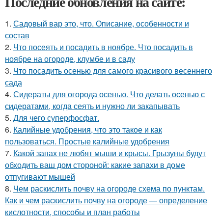
Последние обновления на сайте:
1.
Садовый вар это, что. Описание, особенности и
состав
2.
Что посеять и посадить в ноябре. Что посадить в
ноябре на огороде, клумбе и в саду
3.
Что посадить осенью для самого красивого весеннего
сада
4.
Сидераты для огорода осенью. Что делать осенью с
сидератами, когда сеять и нужно ли закапывать
5.
Для чего суперфосфат.
6.
Калийные удобрения, что это такое и как
пользоваться. Простые калийные удобрения
7.
Какой запах не любят мыши и крысы. Грызуны будут
обходить ваш дом стороной: какие запахи в доме
отпугивают мышей
8.
Чем раскислить почву на огороде схема по пунктам.
Как и чем раскислить почву на огороде — определение
кислотности, способы и план работы