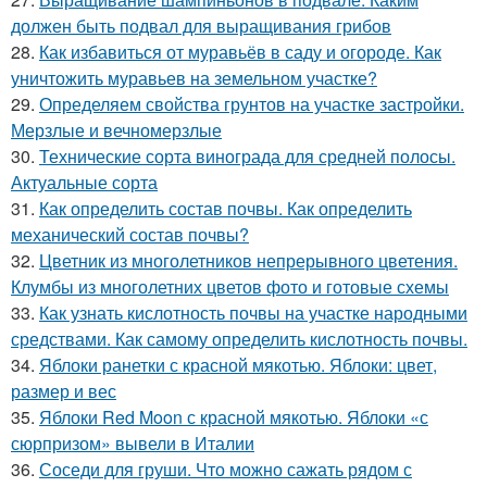
должен быть подвал для выращивания грибов
28.
Как избавиться от муравьёв в саду и огороде. Как
уничтожить муравьев на земельном участке?
29.
Определяем свойства грунтов на участке застройки.
Мерзлые и вечномерзлые
30.
Технические сорта винограда для средней полосы.
Актуальные сорта
31.
Как определить состав почвы. Как определить
механический состав почвы?
32.
Цветник из многолетников непрерывного цветения.
Клумбы из многолетних цветов фото и готовые схемы
33.
Как узнать кислотность почвы на участке народными
средствами. Как самому определить кислотность почвы.
34.
Яблоки ранетки с красной мякотью. Яблоки: цвет,
размер и вес
35.
Яблоки Red Moon с красной мякотью. Яблоки «с
сюрпризом» вывели в Италии
36.
Соседи для груши. Что можно сажать рядом с