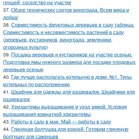
грушей, соседство на участке
37.
Обзор технических сортов винограда. Всем мира и
добра!
38.
Совместимость фруктовых деревьев в саду таблица.
Совместимость и несовместимость растений в саду
(деревьев, кустарников, винограда, земляники,
огородных культур)
39.
Посадка деревьев и кустарников на участке осенью.
Подготовка ямы нужного размера для посадки плодовых
деревьев осенью
40.
Где лучше располагать котельную в доме. №1. Типы
котельных по расположению
41.
Шкафчик для одежды для раздевалок. Шкафчики для
раздевалок
42.
Хризантемы выращивание и уход зимой. Условия
выращивания комнатной хризантемы
43.
Работы в саду в мае. Май — работы в саду
44.
Глиняная болтушка для корней. Готовим глиняную
болтушку для саженцев