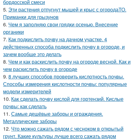
бордосской смеси
5.
Эти растения отпугнут мышей и крыс с огородаТО.
Приманки для грызунов
6.
Чем я заполняю свои грядки осенью. Внесение
органики
7.
Как подкислить почву на дачном участке. 4
действенных способа подкислить почву в огороде, и
зачем вообще это делать
8.
Чем и как раскислить почву на огороде весной. Как и
чем раскислить почву в огороде
9.
8 лучших способов проверить кислотность почвы.
Способы измерения кислотности почвы: популярные
модели измерителей
10.
Как сделать почву кислой для гортензий. Кислые
почвы: как сделать
11.
Самые дешёвые заборы и ограждения.
Металлические заборы
12.
Что можно сажать рядом с чесноком в открытый
грунт. Какие культуры лучше всего сажать рядом