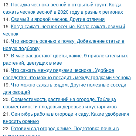
13.
Посадка чеснока весной в открытый грунт. Когда
сажать чеснок весной в 2020 году в разных регионах
14.
Озимый и яровой чеснок. Другие отличия
15.
Когда сажать чеснок осенью. Когда сажать озимый
чеснок
16.
Что вносить осенью в почву. Добавление статьи в
новую подборку
17.
В мае расцветают цветы, какие. 9 привлекательных
растений, цветущих в мае
18.
Что сажать между рядками чеснока.. Удобное
соседство: что можно посадить между грядками чеснока
19.
Что можно сажать рядом. Другие полезные соседи
для овощей
20.
Совместимость растений на огороде. Таблица
совместимости плодовых деревьев и кустарников
21.
Сентябрь работа в огороде и саду. Какие удобрения
вносить осенью
22.
Готовим сад огород к зиме. Подготовка почвы в
открытом грунте