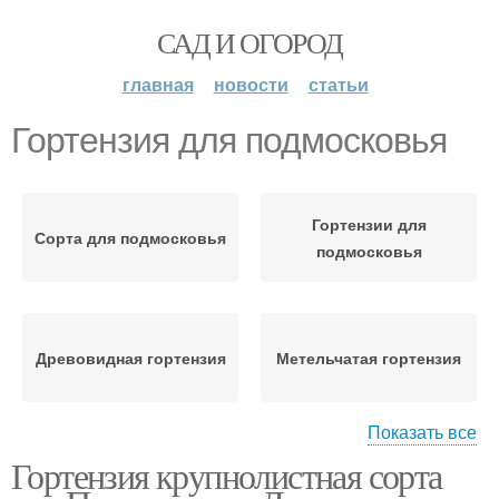
САД И ОГОРОД
главная
новости
статьи
Гортензия для подмосковья
Гортензии для
Сорта для подмосковья
подмосковья
Древовидная гортензия
Метельчатая гортензия
Показать все
Гортензия крупнолистная сорта
Гортензии с зелеными
Метельчатые гортензии
соцветиями