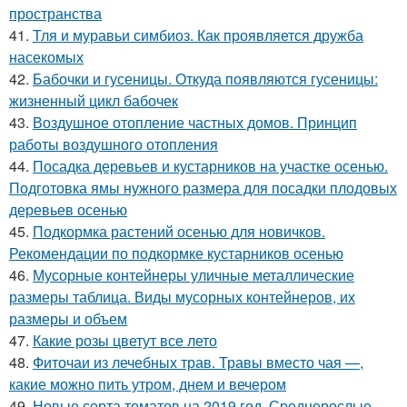
пространства
41.
Тля и муравьи симбиоз. Как проявляется дружба
насекомых
42.
Бабочки и гусеницы. Откуда появляются гусеницы:
жизненный цикл бабочек
43.
Воздушное отопление частных домов. Принцип
работы воздушного отопления
44.
Посадка деревьев и кустарников на участке осенью.
Подготовка ямы нужного размера для посадки плодовых
деревьев осенью
45.
Подкормка растений осенью для новичков.
Рекомендации по подкормке кустарников осенью
46.
Мусорные контейнеры уличные металлические
размеры таблица. Виды мусорных контейнеров, их
размеры и объем
47.
Какие розы цветут все лето
48.
Фиточаи из лечебных трав. Травы вместо чая —,
какие можно пить утром, днем и вечером
49.
Новые сорта томатов на 2019 год. Среднерослые