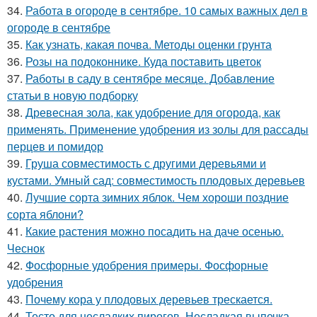
34.
Работа в огороде в сентябре. 10 самых важных дел в
огороде в сентябре
35.
Как узнать, какая почва. Методы оценки грунта
36.
Розы на подоконнике. Куда поставить цветок
37.
Работы в саду в сентябре месяце. Добавление
статьи в новую подборку
38.
Древесная зола, как удобрение для огорода, как
применять. Применение удобрения из золы для рассады
перцев и помидор
39.
Груша совместимость с другими деревьями и
кустами. Умный сад: совместимость плодовых деревьев
40.
Лучшие сорта зимних яблок. Чем хороши поздние
сорта яблони?
41.
Какие растения можно посадить на даче осенью.
Чеснок
42.
Фосфорные удобрения примеры. Фосфорные
удобрения
43.
Почему кора у плодовых деревьев трескается.
44.
Тесто для несладких пирогов. Несладкая выпечка,