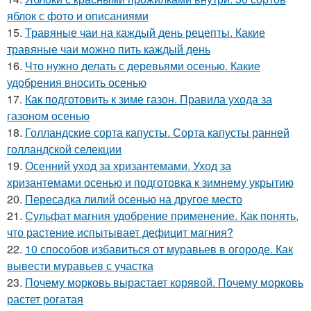
яблок с фото и описаниями
15.
Травяные чаи на каждый день рецепты. Какие
травяные чаи можно пить каждый день
16.
Что нужно делать с деревьями осенью. Какие
удобрения вносить осенью
17.
Как подготовить к зиме газон. Правила ухода за
газоном осенью
18.
Голландские сорта капусты. Сорта капусты ранней
голландской селекции
19.
Осенний уход за хризантемами. Уход за
хризантемами осенью и подготовка к зимнему укрытию
20.
Пересадка лилий осенью на другое место
21.
Сульфат магния удобрение применение. Как понять,
что растение испытывает дефицит магния?
22.
10 способов избавиться от муравьев в огороде. Как
вывести муравьев с участка
23.
Почему морковь вырастает корявой. Почему морковь
растет рогатая