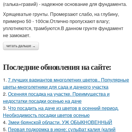
(галька+гравий) - надежное основание для фундамента.
Хрящеватые грунты. Промерзают слабо, на глубину,
примерно 50 - 100см.Отлично пропускают влагу;
уплотняются, трамбуются.В данном грунте фундамент
не замокает.
читать дальше →
Последние обновления на сайте:
1.
7 лучших вариантов многолетних цветов.. Популярные
цветы-многолетники для сада и дачного участка
2.
Осенняя посадка на участке. Преимущества и
недостатки посадки осенью на даче
3.
Что посадить на даче из цветов в осенний период.
Необходимость посадки цветов осенью
4.
Змеи брянской области. УЖ ОБЫКНОВЕННЫЙ
5.
Первая подкормка в июне: сульфат калия (калий