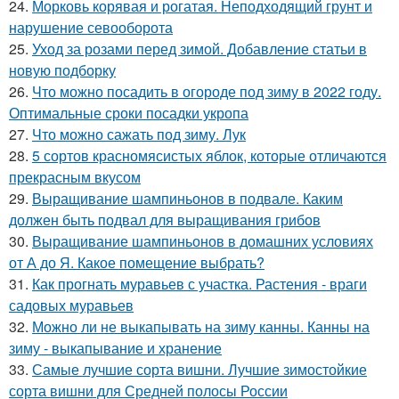
24.
Морковь корявая и рогатая. Неподходящий грунт и
нарушение севооборота
25.
Уход за розами перед зимой. Добавление статьи в
новую подборку
26.
Что можно посадить в огороде под зиму в 2022 году.
Оптимальные сроки посадки укропа
27.
Что можно сажать под зиму. Лук
28.
5 сортов красномясистых яблок, которые отличаются
прекрасным вкусом
29.
Выращивание шампиньонов в подвале. Каким
должен быть подвал для выращивания грибов
30.
Выращивание шампиньонов в домашних условиях
от А до Я. Какое помещение выбрать?
31.
Как прогнать муравьев с участка. Растения - враги
садовых муравьев
32.
Можно ли не выкапывать на зиму канны. Канны на
зиму - выкапывание и хранение
33.
Самые лучшие сорта вишни. Лучшие зимостойкие
сорта вишни для Средней полосы России