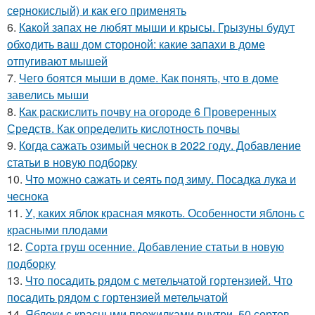
сернокислый) и как его применять
6.
Какой запах не любят мыши и крысы. Грызуны будут
обходить ваш дом стороной: какие запахи в доме
отпугивают мышей
7.
Чего боятся мыши в доме. Как понять, что в доме
завелись мыши
8.
Как раскислить почву на огороде 6 Проверенных
Средств. Как определить кислотность почвы
9.
Когда сажать озимый чеснок в 2022 году. Добавление
статьи в новую подборку
10.
Что можно сажать и сеять под зиму. Посадка лука и
чеснока
11.
У, каких яблок красная мякоть. Особенности яблонь с
красными плодами
12.
Сорта груш осенние. Добавление статьи в новую
подборку
13.
Что посадить рядом с метельчатой гортензией. Что
посадить рядом с гортензией метельчатой
14.
Яблоки с красными прожилками внутри. 50 сортов