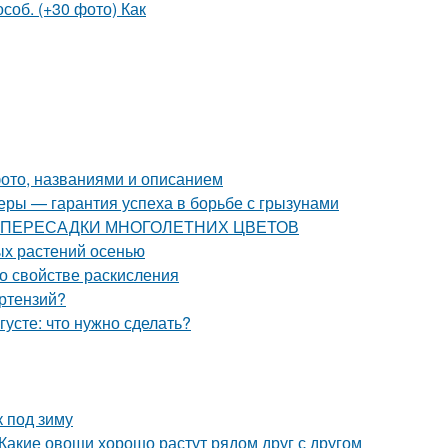
фото, названиями и описанием
еры — гарантия успеха в борьбе с грызунами
СТИ ПЕРЕСАДКИ МНОГОЛЕТНИХ ЦВЕТОВ
ых растений осенью
 о свойстве раскисления
ортензий?
густе: что нужно сделать?
к под зиму
Какие овощи хорошо растут рядом друг с другом