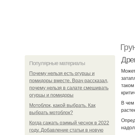
Гру
Дре
Популярные материалы
Может
Почему нельзя есть огурцы и
затап
помидоры вместе. Врач рассказал,
таком
почему нельзя в салате смешивать
крити
огурцы и помидоры
В чем
Мотоблок, какой выбрать. Как
расте
выбрать мотоблок?
Опред
Когда сажать озимый чеснок в 2022
надол
году. Добавление статьи в новую