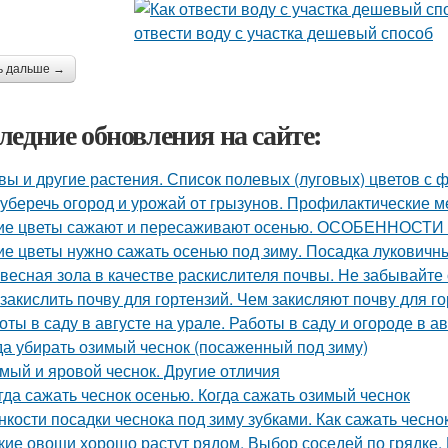
ь дальше →
ледние обновления на сайте:
вы и другие растения. Список полевых (луговых) цветов с 
 уберечь огород и урожай от грызунов. Профилактические м
ие цветы сажают и пересаживают осенью. ОСОБЕННО
ие цветы нужно сажать осенью под зиму. Посадка луковичн
весная зола в качестве раскислителя почвы. Не забывайте
 закислить почву для гортензий. Чем закисляют почву для г
оты в саду в августе на урале. Работы в саду и огороде в ав
да убирать озимый чеснок (посаженный под зиму)
мый и яровой чеснок. Другие отличия
гда сажать чеснок осенью. Когда сажать озимый чеснок
нкости посадки чеснока под зиму зубками. Как сажать чесно
кие овощи хорошо растут рядом. Выбор соседей по грядке. 