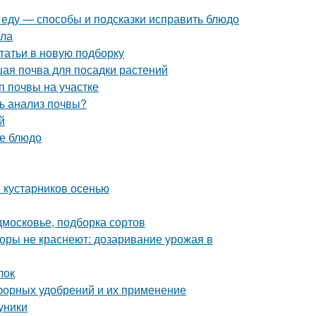
и еду — способы и подсказки исправить блюдо
ила
статьи в новую подборку
чшая почва для посадки растений
п почвы на участке
ь анализ почвы?
й
ое блюдо
 кустарников осенью
дмосковье, подборка сортов
оры не краснеют: дозаривание урожая в
лок
форных удобрений и их применение
уники