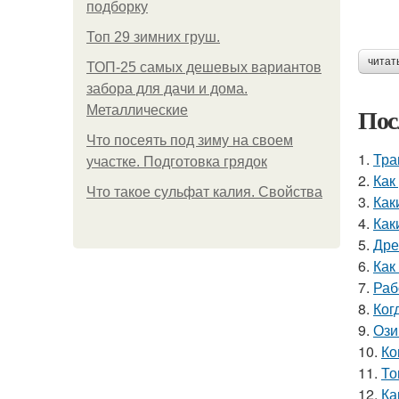
подборку
Топ 29 зимних груш.
читат
ТОП-25 самых дешевых вариантов
забора для дачи и дома.
Пос
Металлические
Что посеять под зиму на своем
1.
Тра
участке. Подготовка грядок
2.
Как
Что такое сульфат калия. Свойства
3.
Как
4.
Как
5.
Дре
6.
Как
7.
Раб
8.
Ког
9.
Ози
10.
Ко
11.
То
12.
Ка