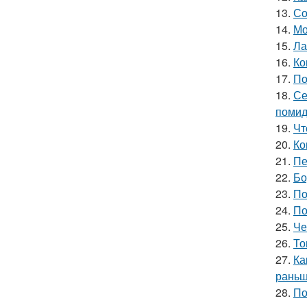
13.
Со
14.
Мо
15.
Ла
16.
Ко
17.
По
18.
Се
помид
19.
Чт
20.
Ко
21.
Пе
22.
Бо
23.
По
24.
По
25.
Че
26.
То
27.
Ка
раньш
28.
По