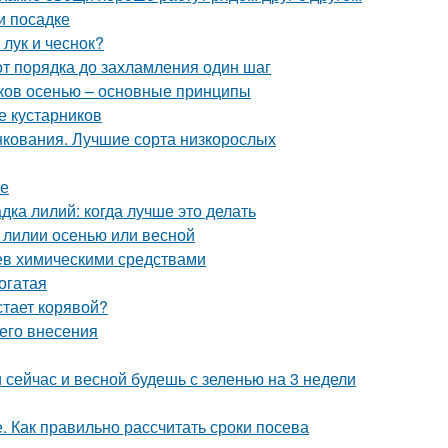
и посадке
 лук и чеснок?
от порядка до захламления один шаг
иков осенью – основные принципы
е кустарников
нкования. Лучшие сорта низкорослых
ме
дка лилий: когда лучше это делать
 лилии осенью или весной
ьев химическими средствами
огатая
тает корявой?
его внесения
и сейчас и весной будешь с зеленью на 3 недели
. Как правильно рассчитать сроки посева