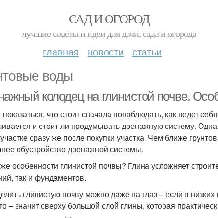
САД И ОГОРОД
лучшие советы и идеи для дачи, сада и огорода
главная
новости
статьи
нтовые воды
нажный колодец на глинистой почве. Осо
 показаться, что стоит сначала понаблюдать, как ведет себя
ливается и стоит ли продумывать дренажную систему. Одн
 участке сразу же после покупки участка. Чем ближе грунто
чнее обустройство дренажной системы.
 же особенности глинистой почвы? Глина усложняет строит
ний, так и фундаментов.
елить глинистую почву можно даже на глаз – если в низких
го – значит сверху большой слой глины, которая практическ