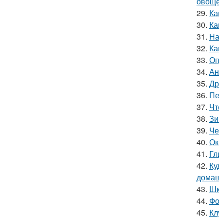
овощ
29.
Ка
30.
Ка
31.
На
32.
Ка
33.
Оп
34.
Ан
35.
Др
36.
Пе
37.
Чт
38.
Зи
39.
Че
40.
Ок
41.
Гл
42.
Ку
домаш
43.
Шк
44.
Фо
45.
Кл