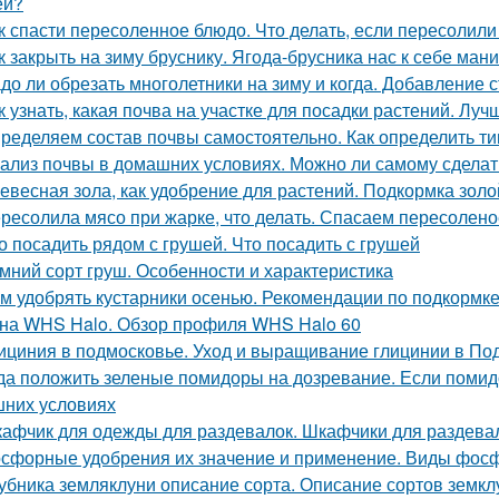
ей?
к спасти пересоленное блюдо. Что делать, если пересолил
к закрыть на зиму бруснику. Ягода-брусника нас к себе ман
до ли обрезать многолетники на зиму и когда. Добавление 
к узнать, какая почва на участке для посадки растений. Лу
ределяем состав почвы самостоятельно. Как определить ти
ализ почвы в домашних условиях. Можно ли самому сделат
евесная зола, как удобрение для растений. Подкормка золо
ресолила мясо при жарке, что делать. Спасаем пересолен
о посадить рядом с грушей. Что посадить с грушей
мний сорт груш. Особенности и характеристика
м удобрять кустарники осенью. Рекомендации по подкормке
на WHS Halo. Обзор профиля WHS Halo 60
ициния в подмосковье. Уход и выращивание глицинии в По
да положить зеленые помидоры на дозревание. Если помид
них условиях
афчик для одежды для раздевалок. Шкафчики для раздева
сфорные удобрения их значение и применение. Виды фос
убника земляклуни описание сорта. Описание сортов земкл