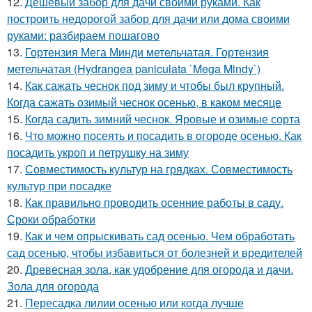
12.
Дешевый забор для дачи своими руками. Как
построить недорогой забор для дачи или дома своими
руками: разбираем пошагово
13.
Гортензия Мега Минди метельчатая. Гортензия
метельчатая (Hydrangea paniculata `Mega Mindy`)
14.
Как сажать чеснок под зиму и чтобы был крупный.
Когда сажать озимый чеснок осенью, в каком месяце
15.
Когда садить зимний чеснок. Яровые и озимые сорта
16.
Что можно посеять и посадить в огороде осенью. Как
посадить укроп и петрушку на зиму
17.
Совместимость культур на грядках. Совместимость
культур при посадке
18.
Как правильно проводить осенние работы в саду.
Сроки обработки
19.
Как и чем опрыскивать сад осенью. Чем обработать
сад осенью, чтобы избавиться от болезней и вредителей
20.
Древесная зола, как удобрение для огорода и дачи.
Зола для огорода
21.
Пересадка лилии осенью или когда лучше