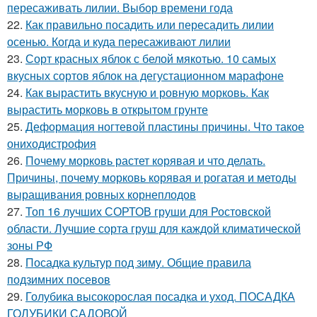
пересаживать лилии. Выбор времени года
22.
Как правильно посадить или пересадить лилии
осенью. Когда и куда пересаживают лилии
23.
Сорт красных яблок с белой мякотью. 10 самых
вкусных сортов яблок на дегустационном марафоне
24.
Как вырастить вкусную и ровную морковь. Как
вырастить морковь в открытом грунте
25.
Деформация ногтевой пластины причины. Что такое
ониходистрофия
26.
Почему морковь растет корявая и что делать.
Причины, почему морковь корявая и рогатая и методы
выращивания ровных корнеплодов
27.
Топ 16 лучших СОРТОВ груши для Ростовской
области. Лучшие сорта груш для каждой климатической
зоны РФ
28.
Посадка культур под зиму. Общие правила
подзимних посевов
29.
Голубика высокорослая посадка и уход. ПОСАДКА
ГОЛУБИКИ САДОВОЙ