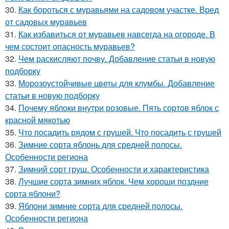
30.
Как бороться с муравьями на садовом участке. Вред
от садовых муравьев
31.
Как избавиться от муравьев навсегда на огороде. В
чем состоит опасность муравьев?
32.
Чем раскисляют почву. Добавление статьи в новую
подборку
33.
Морозоустойчивые цветы для клумбы. Добавление
статьи в новую подборку
34.
Почему яблоки внутри розовые. Пять сортов яблок с
красной мякотью
35.
Что посадить рядом с грушей. Что посадить с грушей
36.
Зимние сорта яблонь для средней полосы.
Особенности региона
37.
Зимний сорт груш. Особенности и характеристика
38.
Лучшие сорта зимних яблок. Чем хороши поздние
сорта яблони?
39.
Яблони зимние сорта для средней полосы.
Особенности региона