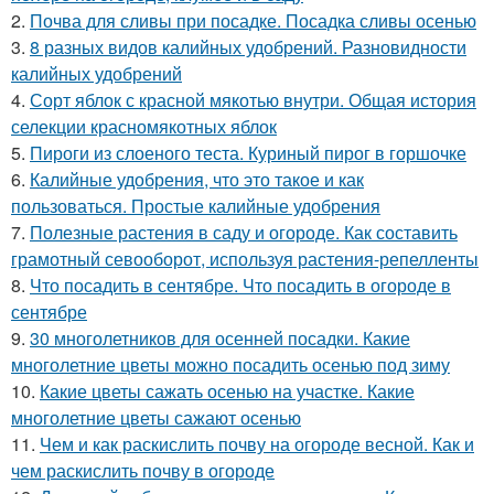
2.
Почва для сливы при посадке. Посадка сливы осенью
3.
8 разных видов калийных удобрений. Разновидности
калийных удобрений
4.
Сорт яблок с красной мякотью внутри. Общая история
селекции красномякотных яблок
5.
Пироги из слоеного теста. Куриный пирог в горшочке
6.
Калийные удобрения, что это такое и как
пользоваться. Простые калийные удобрения
7.
Полезные растения в саду и огороде. Как составить
грамотный севооборот, используя растения-репелленты
8.
Что посадить в сентябре. Что посадить в огороде в
сентябре
9.
30 многолетников для осенней посадки. Какие
многолетние цветы можно посадить осенью под зиму
10.
Какие цветы сажать осенью на участке. Какие
многолетние цветы сажают осенью
11.
Чем и как раскислить почву на огороде весной. Как и
чем раскислить почву в огороде