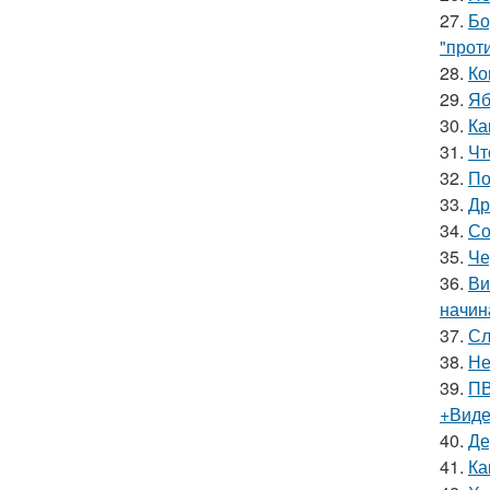
27.
Бо
"прот
28.
Ко
29.
Яб
30.
Ка
31.
Чт
32.
По
33.
Др
34.
Со
35.
Че
36.
Ви
начин
37.
Сл
38.
Не
39.
ПВ
+Вид
40.
Де
41.
Ка