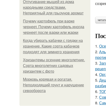
Отпугивание мышей из дома
созре
народными средствами.
Неприятный для грызунов аромат
читат
Почему картофель при варке
чернеет. Почему картофель иногда
чернеет после варки или жарки
Пос
Когда убирать кабачки с грядки на
1.
Осе
хранение. Какие сорта кабачков
2.
Алы
подходят для зимнего хранения
проти
Хризантемы осенние многолетние.
3.
Заг
Сорта многолетних садовых
рецеп
хризантем с фото
4.
Орг
Морковь корявая и рогатая.
5.
Деш
Неподходящий грунт и нарушение
разби
севооборота
6.
ТОП
7.
Сов
8.
Сам