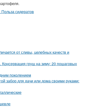
 картофеля.
личается от сливы, целебных качеств и
а. Консервация груш на зиму: 20 пошаговых
одним поколением
гой забор для дачи или дома своими руками:
таллические
ешевле