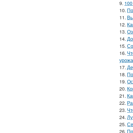
9.
100
10.
По
11.
Вы
12.
Ка
13.
Оз
14.
До
15.
Со
16.
Чт
урожа
17.
Де
18.
По
19.
Ос
20.
Ко
21.
Ка
22.
Ра
23.
Чт
24.
Лу
25.
Се
26.
По