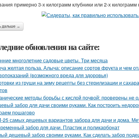
вания примерно 3-х килограмм клубники или 2-х килограмм
ь дальше →
ледние обновления на сайте:
нние многолетние садовые цветы. Три месяца
ча желтая польза. Алыча: описание сортов фрукта и чем от
вопоказаний (возможного вреда для здоровья)
отовки из груши на зиму рецепты без стерилизации и сахар
тов
анические методы борьбы с кислой почвой: проверены не 
евый забор для дачи своими руками. Как построить недоро
раем пошагово
-25 самых дешевых вариантов забора для дачи и дома. Ме
ременный забор для дачи. Пластик и поликарбонат
ый дешевый забор своими руками. Как сделать забор под