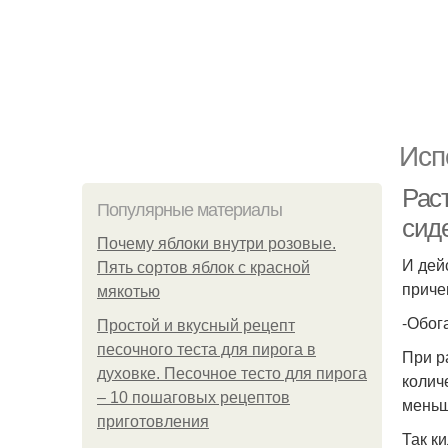
Исп
Рас
Популярные материалы
сид
Почему яблоки внутри розовые.
И дей
Пять сортов яблок с красной
приче
мякотью
-Обог
Простой и вкусный рецепт
песочного теста для пирога в
При р
духовке. Песочное тесто для пирога
колич
– 10 пошаговых рецептов
меньш
приготовления
Так к