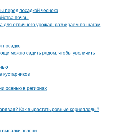
ры перед посадкой чеснока
ойства почвы
ка для отличного урожая: разбираем по шагам
и посадке
овощи можно садить рядом, чтобы увеличить
енью
е кустарников
лии осенью в регионах
 корявая? Как вырастить ровные корнеплоды?
я высадки зелени