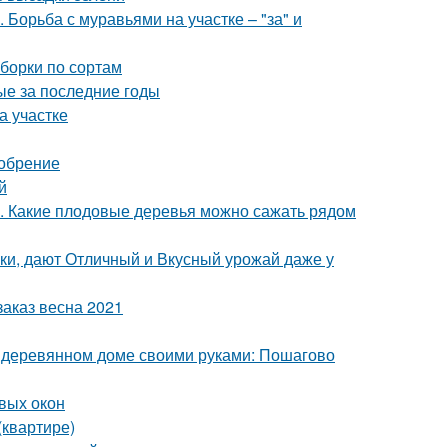
Борьба с муравьями на участке – "за" и
борки по сортам
ые за последние годы
на участке
добрение
й
а. Какие плодовые деревья можно сажать рядом
ки, дают Отличный и Вкусный урожай даже у
аказ весна 2021
в деревянном доме своими руками: Пошагово
вых окон
(квартире)