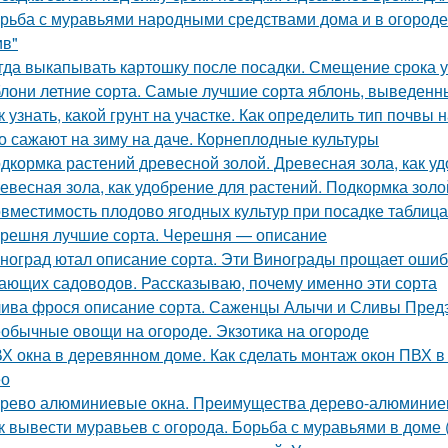
рьба с муравьями народными средствами дома и в огороде. 
ив"
гда выкапывать картошку после посадки. Смещение срока у
лони летние сорта. Самые лучшие сорта яблонь, выведенн
к узнать, какой грунт на участке. Как определить тип почвы 
о сажают на зиму на даче. Корнеплодные культуры
дкормка растений древесной золой. Древесная зола, как у
евесная зола, как удобрение для растений. Подкормка золо
вместимость плодово ягодных культур при посадке таблиц
решня лучшие сорта. Черешня — описание
ноград ютал описание сорта. Эти Винограды прощает ошиб
ающих садоводов. Рассказываю, почему именно эти сорта
ива фрося описание сорта. Саженцы Алычи и Сливы Предз
обычные овощи на огороде. Экзотика на огороде
Х окна в деревянном доме. Как сделать монтаж окон ПВХ 
ео
рево алюминиевые окна. Преимущества дерево-алюминие
к вывести муравьев с огорода. Борьба с муравьями в доме 