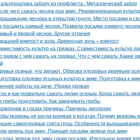
 альтернатива забору из профлиста.. Металлический забор
сле чего сажать чеснок под зиму. Рекомендованные культу
ращивание чеснока в открытом грунте. Место посадки и св
к посадить озимый чеснок. Правила посадки озимого чесно
имый и яровой чеснок. Другие отличия
машний компост и зола. Древесная зола + компост
вместимость культур на грядках. Совместимость культур пр
о рядом с чем сажать на грядках. Что с чем сажать: Какие 
й
ревья осенью, что делают. Обрезка плодовых деревьев ос
дготовка плодово-ягодных культур к зиме. Подготовка к зим
енние работы на даче. Уборка урожая
гда и как правильно сажать лилии осенью. Когда сажать ли
к грибы подготовить. Как замачивать грибы
здвоение в глазах причины. Причины диплопии
обы морковь не росла корявая и рогатая. Почему морковь
чшие самоплодные сорта груш. Особенности выращивания
ем зелень под зиму. Принцип посадки зелени под зиму
садка зелени под зиму сроки посадки. Идеальное время дл