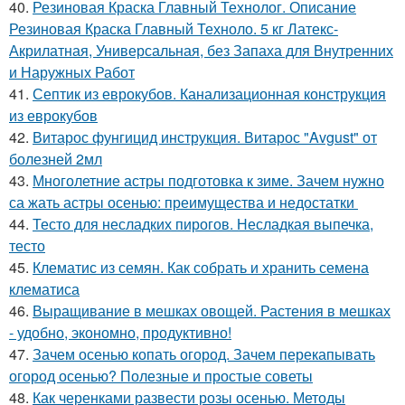
40.
Резиновая Краска Главный Технолог. Описание
Резиновая Краска Главный Техноло. 5 кг Латекс-
Акрилатная, Универсальная, без Запаха для Внутренних
и Наружных Работ
41.
Септик из еврокубов. Канализационная конструкция
из еврокубов
42.
Витарос фунгицид инструкция. Витарос "Avgust" от
болезней 2мл
43.
Многолетние астры подготовка к зиме. Зачем нужно
са жать астры осенью: преимущества и недостатки
44.
Тесто для несладких пирогов. Несладкая выпечка,
тесто
45.
Клематис из семян. Как собрать и хранить семена
клематиса
46.
Выращивание в мешках овощей. Растения в мешках
- удобно, экономно, продуктивно!
47.
Зачем осенью копать огород. Зачем перекапывать
огород осенью? Полезные и простые советы
48.
Как черенками развести розы осенью. Методы