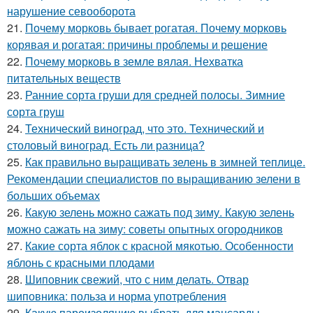
нарушение севооборота
21.
Почему морковь бывает рогатая. Почему морковь
корявая и рогатая: причины проблемы и решение
22.
Почему морковь в земле вялая. Нехватка
питательных веществ
23.
Ранние сорта груши для средней полосы. Зимние
сорта груш
24.
Технический виноград, что это. Технический и
столовый виноград. Есть ли разница?
25.
Как правильно выращивать зелень в зимней теплице.
Рекомендации специалистов по выращиванию зелени в
больших объемах
26.
Какую зелень можно сажать под зиму. Какую зелень
можно сажать на зиму: советы опытных огородников
27.
Какие сорта яблок с красной мякотью. Особенности
яблонь с красными плодами
28.
Шиповник свежий, что с ним делать. Отвар
шиповника: польза и норма употребления
29.
Какую пароизоляцию выбрать для мансарды.