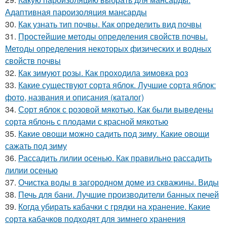
Адаптивная пароизоляция мансарды
30.
Как узнать тип почвы. Как определить вид почвы
31.
Простейшие методы определения свойств почвы.
Методы определения некоторых физических и водных
свойств почвы
32.
Как зимуют розы. Как проходила зимовка роз
33.
Какие существуют сорта яблок. Лучшие сорта яблок:
фото, названия и описания (каталог)
34.
Сорт яблок с розовой мякотью. Как были выведены
сорта яблонь с плодами с красной мякотью
35.
Какие овощи можно садить под зиму. Какие овощи
сажать под зиму
36.
Рассадить лилии осенью. Как правильно рассадить
лилии осенью
37.
Очистка воды в загородном доме из скважины. Виды
38.
Печь для бани. Лучшие производители банных печей
39.
Когда убирать кабачки с грядки на хранение. Какие
сорта кабачков подходят для зимнего хранения