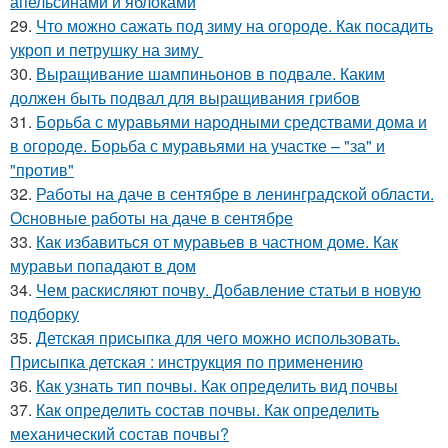
апельсинами и яблоками
29.
Что можно сажать под зиму на огороде. Как посадить
укроп и петрушку на зиму
30.
Выращивание шампиньонов в подвале. Каким
должен быть подвал для выращивания грибов
31.
Борьба с муравьями народными средствами дома и
в огороде. Борьба с муравьями на участке – "за" и
"против"
32.
Работы на даче в сентябре в ленинградской области.
Основные работы на даче в сентябре
33.
Как избавиться от муравьев в частном доме. Как
муравьи попадают в дом
34.
Чем раскисляют почву. Добавление статьи в новую
подборку
35.
Детская присыпка для чего можно использовать.
Присыпка детская : инструкция по применению
36.
Как узнать тип почвы. Как определить вид почвы
37.
Как определить состав почвы. Как определить
механический состав почвы?