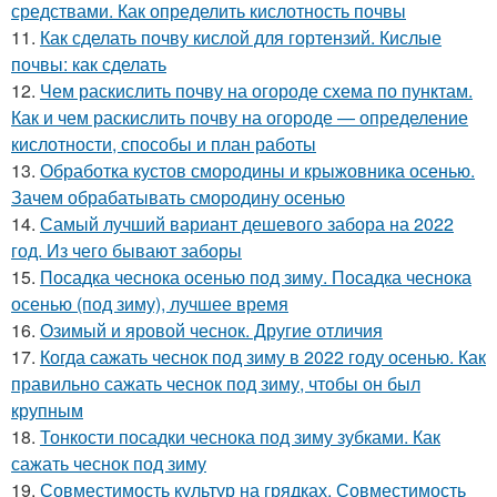
средствами. Как определить кислотность почвы
11.
Как сделать почву кислой для гортензий. Кислые
почвы: как сделать
12.
Чем раскислить почву на огороде схема по пунктам.
Как и чем раскислить почву на огороде — определение
кислотности, способы и план работы
13.
Обработка кустов смородины и крыжовника осенью.
Зачем обрабатывать смородину осенью
14.
Самый лучший вариант дешевого забора на 2022
год. Из чего бывают заборы
15.
Посадка чеснока осенью под зиму. Посадка чеснока
осенью (под зиму), лучшее время
16.
Озимый и яровой чеснок. Другие отличия
17.
Когда сажать чеснок под зиму в 2022 году осенью. Как
правильно сажать чеснок под зиму, чтобы он был
крупным
18.
Тонкости посадки чеснока под зиму зубками. Как
сажать чеснок под зиму
19.
Совместимость культур на грядках. Совместимость