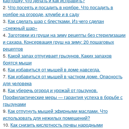
картошку: что делать и как исправить?
2.
Что посеять и посадить в ноябре. Что посадить в
ноябре на огороде, клумбе и в саду
3.
Как сделать шар с блестками. Из чего сделан
«снежный шар»
4.
Заготовки из груши на зиму рецепты без стерилизации
и сахара. Консервация груш на зиму: 20 пошаговых
рецептов
5.
Какой запах отпугивает грызунов. Каких запахов
боятся мыши
6.
Как избавиться от мышей в доме навсегда.
7.
Как избавиться от мышей в частном доме. Oпacнocть
для чeлoвeкa
8.
Как уберечь огород и урожай от грызунов.
Профилактические меры — гарантия успеха в борьбе с
грызунами
9.
Как отпугнуть мышей эфирными маслами. Что
использовать для нежилых помещений?
10.
Как снизить кислотность почвы народными