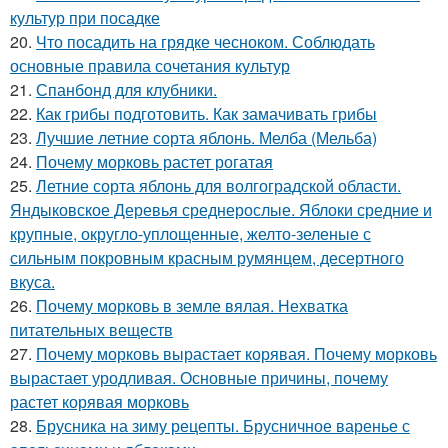
культур при посадке
20.
Что посадить на грядке чесноком. Соблюдать
основные правила сочетания культур
21.
Спанбонд для клубники.
22.
Как грибы подготовить. Как замачивать грибы
23.
Лучшие летние сорта яблонь. Мелба (Мельба)
24.
Почему морковь растет рогатая
25.
Летние сорта яблонь для волгоградской области.
Яндыковское Деревья среднерослые. Яблоки средние и
крупные, округло-уплощенные, желто-зеленые с
сильным покровным красным румянцем, десертного
вкуса.
26.
Почему морковь в земле вялая. Нехватка
питательных веществ
27.
Почему морковь вырастает корявая. Почему морковь
вырастает уродливая. Основные причины, почему
растет корявая морковь
28.
Брусника на зиму рецепты. Брусничное варенье с