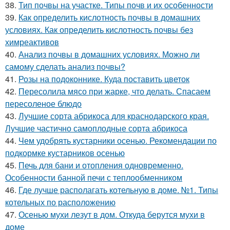
38.
Тип почвы на участке. Типы почв и их особенности
39.
Как определить кислотность почвы в домашних
условиях. Как определить кислотность почвы без
химреактивов
40.
Анализ почвы в домашних условиях. Можно ли
самому сделать анализ почвы?
41.
Розы на подоконнике. Куда поставить цветок
42.
Пересолила мясо при жарке, что делать. Спасаем
пересоленое блюдо
43.
Лучшие сорта абрикоса для краснодарского края.
Лучшие частично самоплодные сорта абрикоса
44.
Чем удобрять кустарники осенью. Рекомендации по
подкормке кустарников осенью
45.
Печь для бани и отопления одновременно.
Особенности банной печи с теплообменником
46.
Где лучше располагать котельную в доме. №1. Типы
котельных по расположению
47.
Осенью мухи лезут в дом. Откуда берутся мухи в
доме