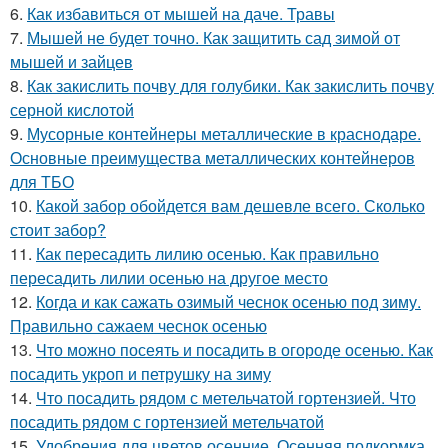
6.
Как избавиться от мышей на даче. Травы
7.
Мышей не будет точно. Как защитить сад зимой от
мышей и зайцев
8.
Как закислить почву для голубики. Как закислить почву
серной кислотой
9.
Мусорные контейнеры металлические в краснодаре.
Основные преимущества металлических контейнеров
для ТБО
10.
Какой забор обойдется вам дешевле всего. Сколько
стоит забор?
11.
Как пересадить лилию осенью. Как правильно
пересадить лилии осенью на другое место
12.
Когда и как сажать озимый чеснок осенью под зиму.
Правильно сажаем чеснок осенью
13.
Что можно посеять и посадить в огороде осенью. Как
посадить укроп и петрушку на зиму
14.
Что посадить рядом с метельчатой гортензией. Что
посадить рядом с гортензией метельчатой
15.
Удобрения для цветов осенние. Осенняя подкормка