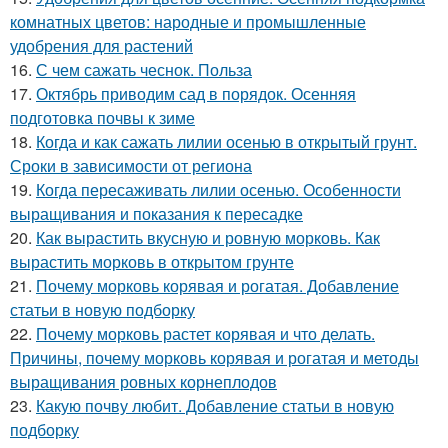
комнатных цветов: народные и промышленные
удобрения для растений
16.
С чем сажать чеснок. Польза
17.
Октябрь приводим сад в порядок. Осенняя
подготовка почвы к зиме
18.
Когда и как сажать лилии осенью в открытый грунт.
Сроки в зависимости от региона
19.
Когда пересаживать лилии осенью. Особенности
выращивания и показания к пересадке
20.
Как вырастить вкусную и ровную морковь. Как
вырастить морковь в открытом грунте
21.
Почему морковь корявая и рогатая. Добавление
статьи в новую подборку
22.
Почему морковь растет корявая и что делать.
Причины, почему морковь корявая и рогатая и методы
выращивания ровных корнеплодов
23.
Какую почву любит. Добавление статьи в новую
подборку