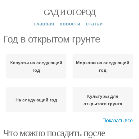
САД И ОГОРОД
главная
новости
статьи
Год в открытом грунте
Капусты на следующий
Моркови на следующий
год
год
Культуры для
На следующий год
открытого грунта
Показать все
Что можно посадить после
Капуста в открытом
Лука на следующий год
грунте