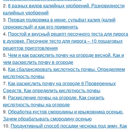
2.
8 разных видов калийных удобрений. Разновидности
калийных удобрений
3.
Первая подкормка в июне: сульфат калия (калий
сернокислый) и как его применять
4.
Простой и вкусный рецепт песочного теста для пирога
в духовке. Песочное тесто для пирога – 10 пошаговых
рецептов приготовления
5.
Чем и как раскислить почву на огороде весной. Как и
чем раскислить почву в огороде
6.
Как сбалансировать кислотность почвы. Определяем
кислотность почвы
7.
Как раскислить почву на огороде 6 Проверенных
Средств. Как определить кислотность почвы
8.
Раскисление почвы на огороде. Как снизить
кислотность почвы на огороде
9.
Обработка кустов смородины и крыжовника осенью.
Зачем обрабатывать смородину осенью
10.
Продуктивный способ посадки чеснока под зиму. Как