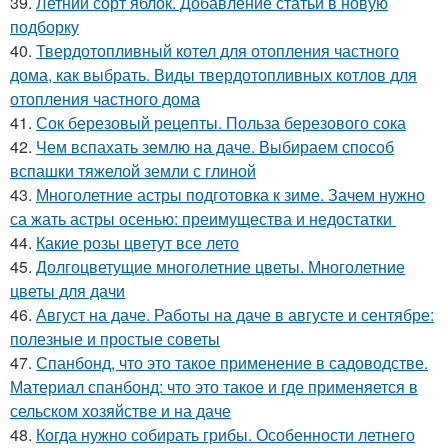
39.
Летний сорт яблок. Добавление статьи в новую
подборку
40.
Твердотопливный котел для отопления частного
дома, как выбрать. Виды твердотопливных котлов для
отопления частного дома
41.
Сок березовый рецепты. Польза березового сока
42.
Чем вспахать землю на даче. Выбираем способ
вспашки тяжелой земли с глиной
43.
Многолетние астры подготовка к зиме. Зачем нужно
са жать астры осенью: преимущества и недостатки
44.
Какие розы цветут все лето
45.
Долгоцветущие многолетние цветы. Многолетние
цветы для дачи
46.
Август на даче. Работы на даче в августе и сентябре:
полезные и простые советы
47.
Спанбонд, что это такое применение в садоводстве.
Материал спанбонд: что это такое и где применяется в
сельском хозяйстве и на даче
48.
Когда нужно собирать грибы. Особенности летнего