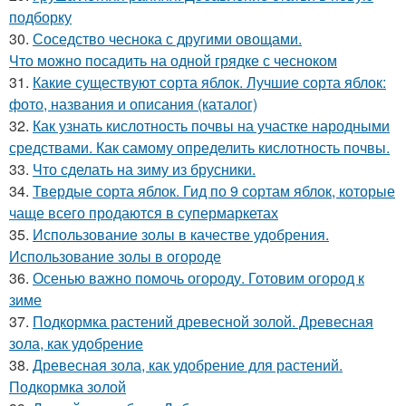
подборку
30.
Соседство чеснока с другими овощами.
Что можно посадить на одной грядке с чесноком
31.
Какие существуют сорта яблок. Лучшие сорта яблок:
фото, названия и описания (каталог)
32.
Как узнать кислотность почвы на участке народными
средствами. Как самому определить кислотность почвы.
33.
Что сделать на зиму из брусники.
34.
Твердые сорта яблок. Гид по 9 сортам яблок, которые
чаще всего продаются в супермаркетах
35.
Использование золы в качестве удобрения.
Использование золы в огороде
36.
Осенью важно помочь огороду. Готовим огород к
зиме
37.
Подкормка растений древесной золой. Древесная
зола, как удобрение
38.
Древесная зола, как удобрение для растений.
Подкормка золой