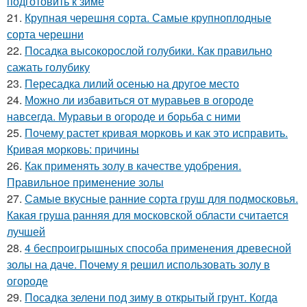
подготовить к зиме
21.
Крупная черешня сорта. Самые крупноплодные
сорта черешни
22.
Посадка высокорослой голубики. Как правильно
сажать голубику
23.
Пересадка лилий осенью на другое место
24.
Можно ли избавиться от муравьев в огороде
навсегда. Муравьи в огороде и борьба с ними
25.
Почему растет кривая морковь и как это исправить.
Кривая морковь: причины
26.
Как применять золу в качестве удобрения.
Правильное применение золы
27.
Самые вкусные ранние сорта груш для подмосковья.
Какая груша ранняя для московской области считается
лучшей
28.
4 беспроигрышных способа применения древесной
золы на даче. Почему я решил использовать золу в
огороде
29.
Посадка зелени под зиму в открытый грунт. Когда