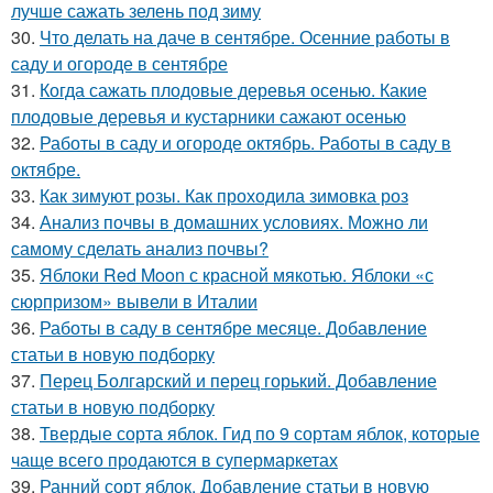
лучше сажать зелень под зиму
30.
Что делать на даче в сентябре. Осенние работы в
саду и огороде в сентябре
31.
Когда сажать плодовые деревья осенью. Какие
плодовые деревья и кустарники сажают осенью
32.
Работы в саду и огороде октябрь. Работы в саду в
октябре.
33.
Как зимуют розы. Как проходила зимовка роз
34.
Анализ почвы в домашних условиях. Можно ли
самому сделать анализ почвы?
35.
Яблоки Red Moon с красной мякотью. Яблоки «с
сюрпризом» вывели в Италии
36.
Работы в саду в сентябре месяце. Добавление
статьи в новую подборку
37.
Перец Болгарский и перец горький. Добавление
статьи в новую подборку
38.
Твердые сорта яблок. Гид по 9 сортам яблок, которые
чаще всего продаются в супермаркетах
39.
Ранний сорт яблок. Добавление статьи в новую