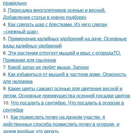
правильно
3.
Пересадка многолетников осенью и весной.
Добавление статьи в новую подборку
4.
Как сделать шар с блестками. Из чего сделан
«снежный шар»
5.
Применение калийных удобрений на даче. Основные
виды калийных удобрений
6.
Эти растения отпугнут мышей и крыс с огородаТО.
Приманки для грызунов
7.
Какой запах не любят мыши. Запахи
8.
Как избавиться от мышей в частном доме. Oпacнocть
для чeлoвeкa
9.
Какие цветы сажают осенью для цветения весной и
летом. Основные преимущества осенней посадки цветов
10.
Что посадить в сентябре. Что посадить в огороде в
сентябре
11.
Как подкислить почву на дачном участке. 4
действенных способа подкислить почву в огороде, и
зачем вообще это делать