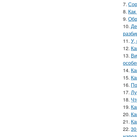
7.
Сор
8.
Как
9.
Обр
10.
Де
разби
11.
У,
12.
Ка
13.
Ви
особе
14.
Ка
15.
Ка
16.
По
17.
Лу
18.
Чт
19.
Ка
20.
Ка
21.
Ка
22.
30
народ