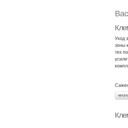
Вас
Кле
Уход 
зоны 
тех п
усили
компл
Сажен
читат
Кле