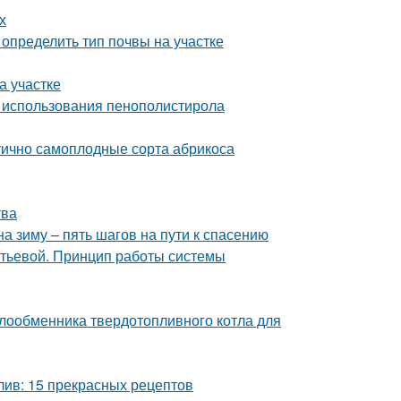
х
к определить тип почвы на участке
на участке
 использования пенополистирола
тично самоплодные сорта абрикоса
тва
а зиму – пять шагов на пути к спасению
итьевой. Принцип работы системы
лообменника твердотопливного котла для
лив: 15 прекрасных рецептов