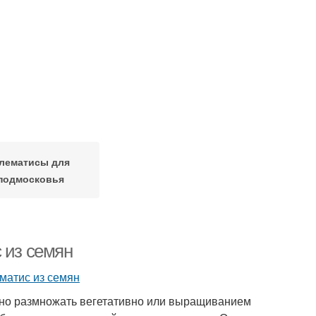
лематисы для
подмосковья
 из семян
жно размножать вегетативно или выращиванием