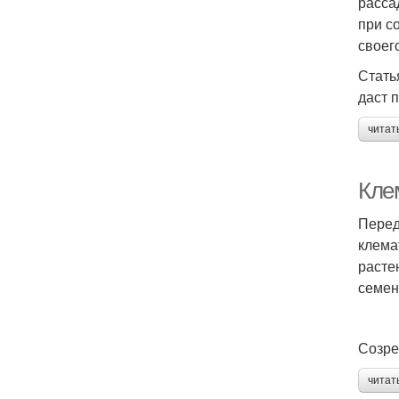
расса
при с
своег
Стать
даст 
читат
Кле
Перед
клема
расте
семен
Созре
читат