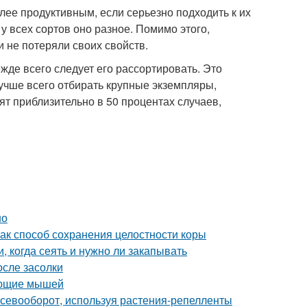
ее продуктивным, если серьезно подходить к их
у всех сортов оно разное. Помимо этого,
 не потеряли своих свойств.
жде всего следует его рассортировать. Это
учше всего отбирать крупные экземпляры,
т приблизительно в 50 процентах случаев,
но
ак способ сохранения целостности коры
, когда сеять и нужно ли закапывать
осле засолки
вающие мышей
 севооборот, используя растения-репелленты