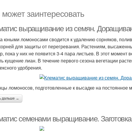
 может заинтересовать
матис выращивание из семян. Доращива
за юными ломоносами сводится к удалению сорняков, поли
корней для защиты от перегревания. Растениям, высаженны
ор, пока у них не появится 3-4 пара листьев. В этот момен
ть кущение лиан. В течение первого сезона вегетации раст
ексного удобрения.
цы ломоносов, подготовленные к высадке на постоянное 
ь дальше →
матис семенами выращивание. Заготовка