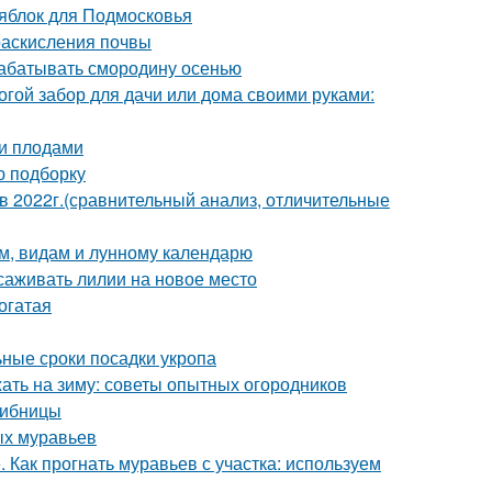
 яблок для Подмосковья
 раскисления почвы
рабатывать смородину осенью
огой забор для дачи или дома своими руками:
ми плодами
ю подборку
2022г.(сравнительный анализ, отличительные
ам, видам и лунному календарю
саживать лилии на новое место
огатая
ьные сроки посадки укропа
жать на зиму: советы опытных огородников
рибницы
ых муравьев
 Как прогнать муравьев с участка: используем