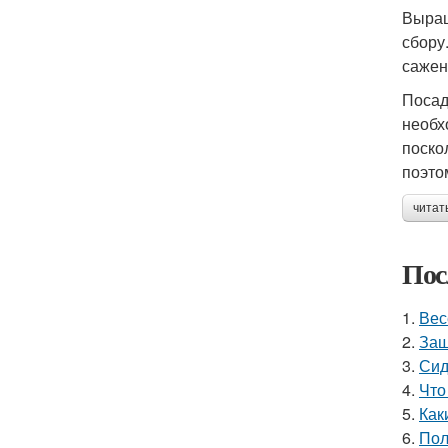
Выращ
сбору
сажен
Посад
необх
поско
поэто
читат
Пос
1.
Вес
2.
Защ
3.
Сид
4.
Что
5.
Как
6.
Пол