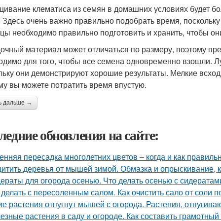
ивание клематиса из семян в домашних условиях будет бол
. Здесь очень важно правильно подобрать время, поскольку 
цы необходимо правильно подготовить и хранить, чтобы они
очный материал может отличаться по размеру, поэтому пре
одимо для того, чтобы все семена одновременно взошли. Л
льку они демонстрируют хорошие результаты. Мелкие всходя
му вы можете потратить время впустую.
ь дальше →
ледние обновления на сайте:
енняя пересадка многолетних цветов – когда и как правиль
итить деревья от мышей зимой. Обмазка и опрыскивание, к
ераты для огорода осенью. Что делать осенью с сидератами
 делать с пересоленным салом. Как очистить сало от соли п
ие растения отпугнут мышей с огорода. Растения, отпуги
езные растения в саду и огороде. Как составить грамотный