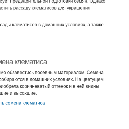
ебует предварительной подготовки семян. Однако
астить рассаду клематисов для украшения
сады клематисов в домашних условиях, а также
емена клематиса
димо обзавестись посевным материалом. Семена
собираются в домашних условиях. На цветущем
риобрела коричневатый оттенок и в ней видны
вшие и высохшие.