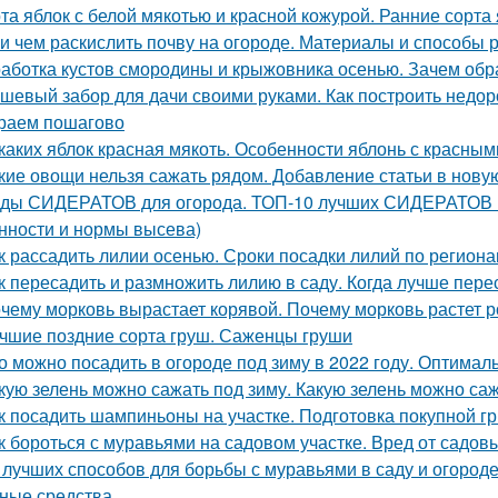
та яблок с белой мякотью и красной кожурой. Ранние сорта
 и чем раскислить почву на огороде. Материалы и способы
аботка кустов смородины и крыжовника осенью. Зачем об
шевый забор для дачи своими руками. Как построить недор
раем пошагово
 каких яблок красная мякоть. Особенности яблонь с красны
кие овощи нельзя сажать рядом. Добавление статьи в нову
ды СИДЕРАТОВ для огорода. ТОП-10 лучших СИДЕРАТОВ в 
нности и нормы высева)
к рассадить лилии осенью. Сроки посадки лилий по регион
к пересадить и размножить лилию в саду. Когда лучше пере
чему морковь вырастает корявой. Почему морковь растет р
чшие поздние сорта груш. Саженцы груши
о можно посадить в огороде под зиму в 2022 году. Оптимал
кую зелень можно сажать под зиму. Какую зелень можно са
к посадить шампиньоны на участке. Подготовка покупной г
к бороться с муравьями на садовом участке. Вред от садов
 лучших способов для борьбы с муравьями в саду и огороде.
ные средства