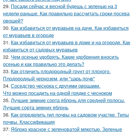
29.
Посади сейчас и весной будешь с зеленью на 3
недели раньше. Как правильно рассчитать сроки посева
овощей?
30.
Как избавиться от муравьев на даче. Как избавиться
от муравьев в огороде
31.
Как избавиться от муравьев в доме и на огороде. Как
избавиться от садовых муравьев
32.
Чем осенью удобрять. Какие удобрения вносить
осенью и как правильно это делать?
33.
Как отличить плодородный грунт от плохого.
Плодородный чернозем, или "царь почв"
34.
Соседство чеснока с другими овощами.
Что можно посадить на одной грядке с чесноком
35.
Лучшие зимние сорта яблонь для средней полосы.
Лучшие сорта зимних яблонь
36.
Как определить тип почвы на садовом участке. Типы
почвы. Классификация
37.
Яблоко красное с зеленоватой мякотью. Зеленые