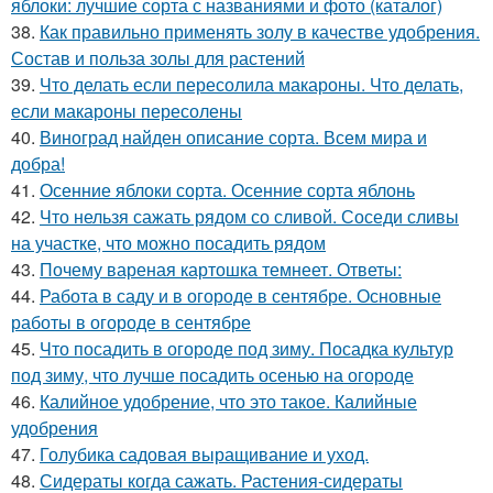
яблоки: лучшие сорта с названиями и фото (каталог)
38.
Как правильно применять золу в качестве удобрения.
Состав и польза золы для растений
39.
Что делать если пересолила макароны. Что делать,
если макароны пересолены
40.
Виноград найден описание сорта. Всем мира и
добра!
41.
Осенние яблоки сорта. Осенние сорта яблонь
42.
Что нельзя сажать рядом со сливой. Соседи сливы
на участке, что можно посадить рядом
43.
Почему вареная картошка темнеет. Ответы:
44.
Работа в саду и в огороде в сентябре. Основные
работы в огороде в сентябре
45.
Что посадить в огороде под зиму. Посадка культур
под зиму, что лучше посадить осенью на огороде
46.
Калийное удобрение, что это такое. Калийные
удобрения
47.
Голубика садовая выращивание и уход.
48.
Сидераты когда сажать. Растения-сидераты