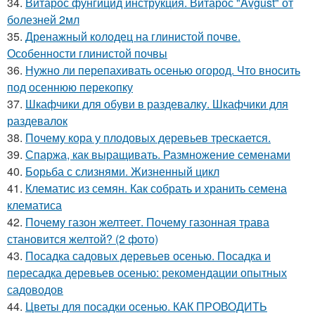
34.
Витарос фунгицид инструкция. Витарос "Avgust" от
болезней 2мл
35.
Дренажный колодец на глинистой почве.
Особенности глинистой почвы
36.
Нужно ли перепахивать осенью огород. Что вносить
под осеннюю перекопку
37.
Шкафчики для обуви в раздевалку. Шкафчики для
раздевалок
38.
Почему кора у плодовых деревьев трескается.
39.
Спаржа, как выращивать. Размножение семенами
40.
Борьба с слизнями. Жизненный цикл
41.
Клематис из семян. Как собрать и хранить семена
клематиса
42.
Почему газон желтеет. Почему газонная трава
становится желтой? (2 фото)
43.
Посадка садовых деревьев осенью. Посадка и
пересадка деревьев осенью: рекомендации опытных
садоводов
44.
Цветы для посадки осенью. КАК ПРОВОДИТЬ