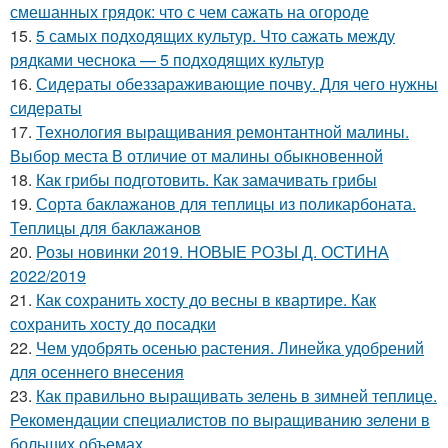
смешанных грядок: что с чем сажать на огороде
15.
5 самых подходящих культур. Что сажать между
рядками чеснока — 5 подходящих культур
16.
Сидераты обеззараживающие почву. Для чего нужны
сидераты
17.
Технология выращивания ремонтантной малины.
Выбор места В отличие от малины обыкновенной
18.
Как грибы подготовить. Как замачивать грибы
19.
Сорта баклажанов для теплицы из поликарбоната.
Теплицы для баклажанов
20.
Розы новинки 2019. НОВЫЕ РОЗЫ Д. ОСТИНА
2022/2019
21.
Как сохранить хосту до весны в квартире. Как
сохранить хосту до посадки
22.
Чем удобрять осенью растения. Линейка удобрений
для осеннего внесения
23.
Как правильно выращивать зелень в зимней теплице.
Рекомендации специалистов по выращиванию зелени в
больших объемах