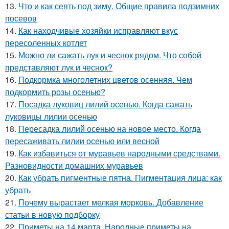
13.
Что и как сеять под зиму. Общие правила подзимних
посевов
14.
Как находчивые хозяйки исправляют вкус
пересоленных котлет
15.
Можно ли сажать лук и чеснок рядом. Что собой
представляют лук и чеснок?
16.
Подкормка многолетних цветов осенняя. Чем
подкормить розы осенью?
17.
Посадка луковиц лилий осенью. Когда сажать
луковицы лилии осенью
18.
Пересадка лилий осенью на новое место. Когда
пересаживать лилии осенью или весной
19.
Как избавиться от муравьев народными средствами.
Разновидности домашних муравьев
20.
Как убрать пигментные пятна. Пигментация лица: как
убрать
21.
Почему вырастает мелкая морковь. Добавление
статьи в новую подборку
22.
Приметы на 14 марта. Народные приметы на