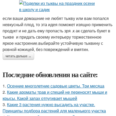
если ваши домашние не любят тыкву или вам попался
Резная корзиночка
невкусный плод, то эта идея поможет изящно применить
продукт и не дать ему пропасть зря .к ак сделать букет в
тыкве и придать своему интерьеру торжественное
яркое настроение.выбирайте устойчивую тыквину с
ровной кожицей, без повреждений и вмятин.
читать дальше →
Последние обновления на сайте:
1.
Осенние многолетние садовые цветы. Три месяца
2.
Какие ароматы трав и специй не переносят мыши и
крысы. Какой запах отпугивает мышей
3.
Какие 3 растения нужно высадить на участке.
Принципы подбора растений для маленького участка