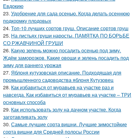
Евдокию
23.
Удобрение для сада осенью. Когда делать осеннюю
подкормку плодовых
24.
Топ-10 лучших сортов груш. Описание сортов груш
25.
На листьях груши наросты. ПАМЯТКА ПО БОРЬБЕ
СО РЖАВЧИНОЙ ГРУШИ
26.
Какую зелень можно посадить осенью под зиму.
Ждём заморозков. Какие овощи и зелень посадить под
зиму для раннего урожая
27.
Яблоня кутузовская описание. Подходящая для
промышленного садоводства яблоня Кутузовец
28.
Как избавиться от муравьев на участке раз и
навсегда. Как избавиться от муравьев на участке – ТРИ
основных способа
29.
Как использовать золу на дачном участке. Когда
заготавливать золу
30.
Самые лучшие сорта вишни. Лучшие зимостойкие
сорта вишни для Средней полосы России