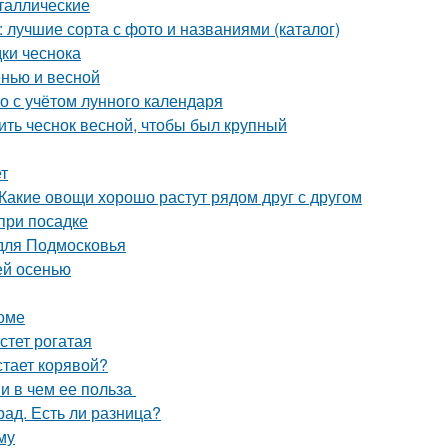
таллические
лучшие сорта с фото и названиями (каталог)
дки чеснока
енью и весной
го с учётом лунного календаря
ить чеснок весной, чтобы был крупный
т
Какие овощи хорошо растут рядом друг с другом
при посадке
 для Подмосковья
ей осенью
оме
стет рогатая
тает корявой?
 и в чем ее польза
рад. Есть ли разница?
му