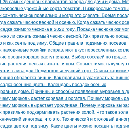
-25 самых дешевых вариантов забора для дачи и дома. Ме
зкорослые урожайные сорта томатов. Низкорослые томаты: 
к сажать чеснок правильно и когда это сделать. Время поса
гда сажать чеснок весной и осенью. Когда сажать чеснок ос
садка озимого чеснока в 2022 году. Посадка чеснока озимо
жно ли сажать озимый чеснок весной. Как правильно посад
о и как сеять под зиму. Общие правила подзимних посевов
к находчивые хозяйки исправляют вкус пересоленных котле
кие овощи хорошо растут рядом. Выбор соседей по грядке. 
кие растения нельзя сажать рядом. Совместимость культур 
лтая слива для Подмосковья лучший сорт. Сливы-карлики
енняя обработка вишни. Как правильно ухаживать за вишн
садка осенние цветы. Календарь посадок осенью
равьи в доме. Причины и способы появления муравьев в д
чему морковь растет корявая и рогатая. Почему морковь ра
чему морковь вырастает уродливая. Почему морковь вырас
к правильно подкармливать растения золой. Что такое зола
хнический виноград, что это. Технический и столовый виног
садка цветов под зиму. Какие цветы можно посадить под зи