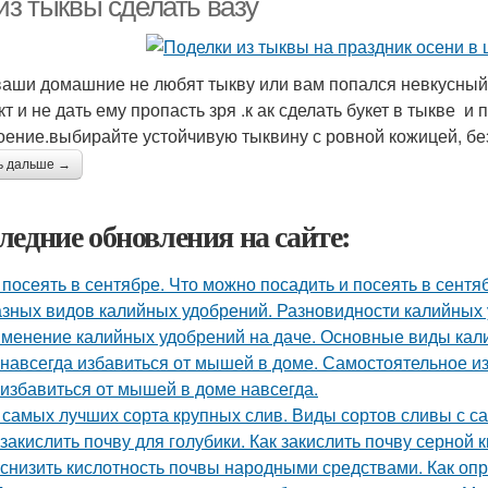
из тыквы сделать вазу
ваши домашние не любят тыкву или вам попался невкусный 
кт и не дать ему пропасть зря .к ак сделать букет в тыкве 
оение.выбирайте устойчивую тыквину с ровной кожицей, бе
ь дальше →
ледние обновления на сайте:
 посеять в сентябре. Что можно посадить и посеять в сент
азных видов калийных удобрений. Разновидности калийных
менение калийных удобрений на даче. Основные виды кал
 навсегда избавиться от мышей в доме. Самостоятельное 
 избавиться от мышей в доме навсегда.
 самых лучших сорта крупных слив. Виды сортов сливы с 
 закислить почву для голубики. Как закислить почву серной 
 снизить кислотность почвы народными средствами. Как оп