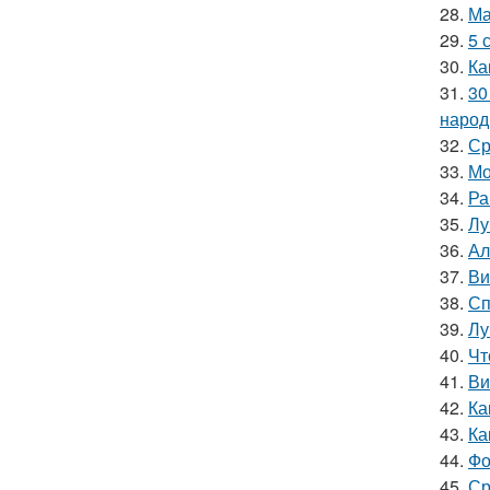
28.
Ма
29.
5 
30.
Ка
31.
30
народ
32.
Ср
33.
Мо
34.
Ра
35.
Лу
36.
Ал
37.
Ви
38.
Сп
39.
Лу
40.
Чт
41.
Ви
42.
Ка
43.
Ка
44.
Фо
45.
Ср