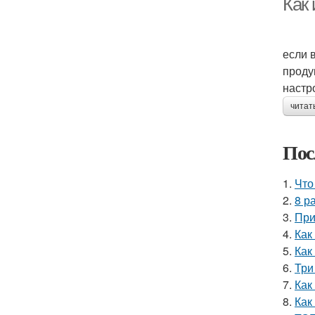
Как 
если 
проду
настр
читат
Пос
1.
Что
2.
8 р
3.
При
4.
Как
5.
Как
6.
Три
7.
Как
8.
Как