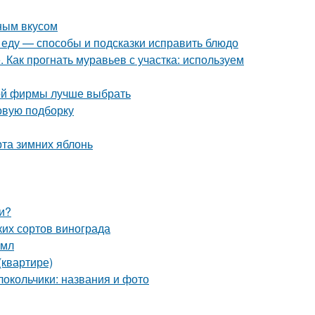
ным вкусом
и еду — способы и подсказки исправить блюдо
 Как прогнать муравьев с участка: используем
кой фирмы лучше выбрать
овую подборку
рта зимних яблонь
и?
ких сортов винограда
2мл
(квартире)
олокольчики: названия и фото