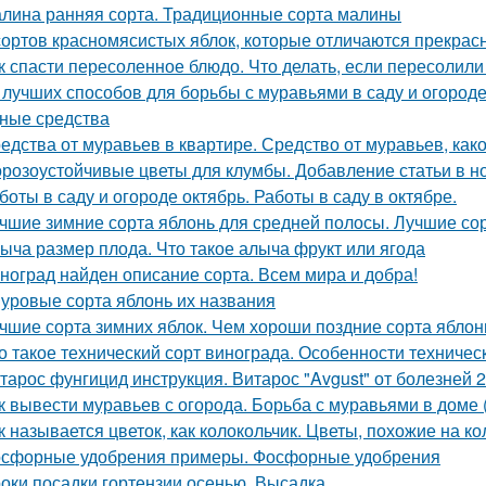
лина ранняя сорта. Традиционные сорта малины
сортов красномясистых яблок, которые отличаются прекрас
к спасти пересоленное блюдо. Что делать, если пересолил
 лучших способов для борьбы с муравьями в саду и огороде.
ные средства
едства от муравьев в квартире. Средство от муравьев, ка
розоустойчивые цветы для клумбы. Добавление статьи в н
боты в саду и огороде октябрь. Работы в саду в октябре.
чшие зимние сорта яблонь для средней полосы. Лучшие со
ыча размер плода. Что такое алыча фрукт или ягода
ноград найден описание сорта. Всем мира и добра!
уровые сорта яблонь их названия
чшие сорта зимних яблок. Чем хороши поздние сорта яблон
о такое технический сорт винограда. Особенности техничес
тарос фунгицид инструкция. Витарос "Avgust" от болезней 
к вывести муравьев с огорода. Борьба с муравьями в доме 
к называется цветок, как колокольчик. Цветы, похожие на к
сфорные удобрения примеры. Фосфорные удобрения
оки посадки гортензии осенью. Высадка