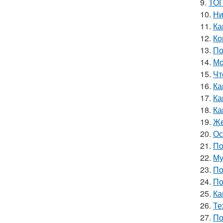
9.
ТОП
10.
Ни
11.
Ка
12.
Ко
13.
По
14.
Мо
15.
Чт
16.
Ка
17.
Ка
18.
Ка
19.
Же
20.
Ос
21.
По
22.
Му
23.
По
24.
По
25.
Ка
26.
Те
27.
По