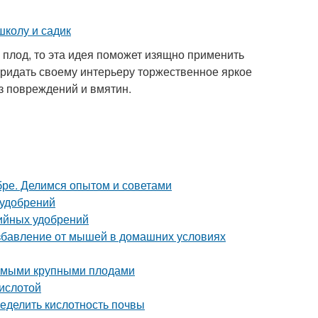
плод, то эта идея поможет изящно применить
и придать своему интерьеру торжественное яркое
з повреждений и вмятин.
ябре. Делимся опытом и советами
 удобрений
ийных удобрений
избавление от мышей в домашних условиях
самыми крупными плодами
кислотой
ределить кислотность почвы