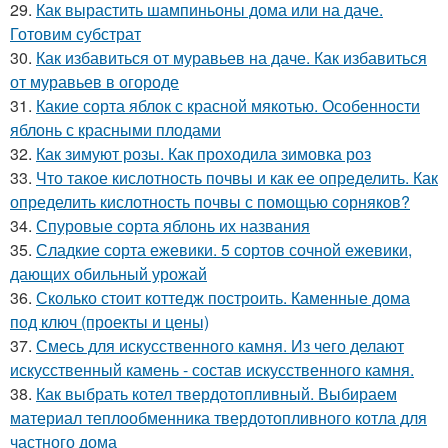
29.
Как вырастить шампиньоны дома или на даче.
Готовим субстрат
30.
Как избавиться от муравьев на даче. Как избавиться
от муравьев в огороде
31.
Какие сорта яблок с красной мякотью. Особенности
яблонь с красными плодами
32.
Как зимуют розы. Как проходила зимовка роз
33.
Что такое кислотность почвы и как ее определить. Как
определить кислотность почвы с помощью сорняков?
34.
Спуровые сорта яблонь их названия
35.
Сладкие сорта ежевики. 5 сортов сочной ежевики,
дающих обильный урожай
36.
Сколько стоит коттедж построить. Каменные дома
под ключ (проекты и цены)
37.
Смесь для искусственного камня. Из чего делают
искусственный камень - состав искусственного камня.
38.
Как выбрать котел твердотопливный. Выбираем
материал теплообменника твердотопливного котла для
частного дома