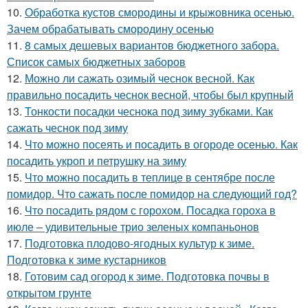
10.
Обработка кустов смородины и крыжовника осенью.
Зачем обрабатывать смородину осенью
11.
8 самых дешевых вариантов бюджетного забора.
Список самых бюджетных заборов
12.
Можно ли сажать озимый чеснок весной. Как
правильно посадить чеснок весной, чтобы был крупный
13.
Тонкости посадки чеснока под зиму зубками. Как
сажать чеснок под зиму
14.
Что можно посеять и посадить в огороде осенью. Как
посадить укроп и петрушку на зиму
15.
Что можно посадить в теплице в сентябре после
помидор. Что сажать после помидор на следующий год?
16.
Что посадить рядом с горохом. Посадка гороха в
июле – удивительные трио зеленых компаньонов
17.
Подготовка плодово-ягодных культур к зиме.
Подготовка к зиме кустарников
18.
Готовим сад огород к зиме. Подготовка почвы в
открытом грунте