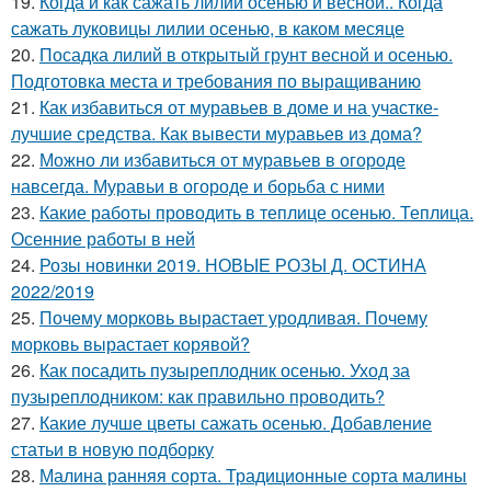
19.
Когда и как сажать лилии осенью и весной.. Когда
сажать луковицы лилии осенью, в каком месяце
20.
Посадка лилий в открытый грунт весной и осенью.
Подготовка места и требования по выращиванию
21.
Как избавиться от муравьев в доме и на участке-
лучшие средства. Как вывести муравьев из дома?
22.
Можно ли избавиться от муравьев в огороде
навсегда. Муравьи в огороде и борьба с ними
23.
Какие работы проводить в теплице осенью. Теплица.
Осенние работы в ней
24.
Розы новинки 2019. НОВЫЕ РОЗЫ Д. ОСТИНА
2022/2019
25.
Почему морковь вырастает уродливая. Почему
морковь вырастает корявой?
26.
Как посадить пузыреплодник осенью. Уход за
пузыреплодником: как правильно проводить?
27.
Какие лучше цветы сажать осенью. Добавление
статьи в новую подборку
28.
Малина ранняя сорта. Традиционные сорта малины