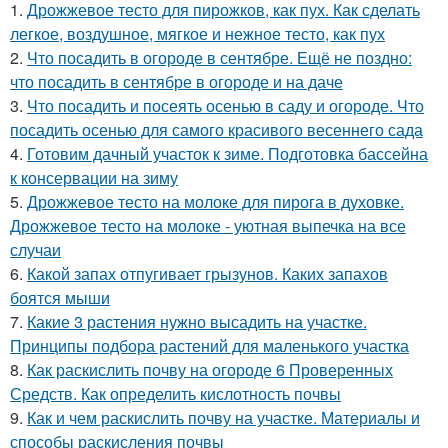
1.
Дрожжевое тесто для пирожков, как пух. Как сделать
легкое, воздушное, мягкое и нежное тесто, как пух
2.
Что посадить в огороде в сентябре. Ещё не поздно:
что посадить в сентябре в огороде и на даче
3.
Что посадить и посеять осенью в саду и огороде. Что
посадить осенью для самого красивого весеннего сада
4.
Готовим дачный участок к зиме. Подготовка бассейна
к консервации на зиму
5.
Дрожжевое тесто на молоке для пирога в духовке.
Дрожжевое тесто на молоке - уютная выпечка на все
случаи
6.
Какой запах отпугивает грызунов. Каких запахов
боятся мыши
7.
Какие 3 растения нужно высадить на участке.
Принципы подбора растений для маленького участка
8.
Как раскислить почву на огороде 6 Проверенных
Средств. Как определить кислотность почвы
9.
Как и чем раскислить почву на участке. Материалы и
способы раскисления почвы