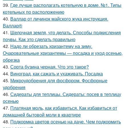
39.
Где лучше располагать котельную в доме. №1. Типы
котельных по расположению
40.
Валлар от личинок майского жука инструкция.
Валлар®
41.
Щелочная земля, что делать. Способы подкисления
почвы. Как это сделать правильно
42.
Надо ли обрезать хризантему на зиму.
Очаровательные хризантемы — посадка и уход осенью,
обрезка
43.
Сорта бузина черная. Что это такое?
44.
Виноград, как сажать и ухаживать. Посадка
45.
Микроудобрения для фосфором. Фосфорные
удобрения
46.
Сидераты для теплицы. Сидераты: посев в теплицу
осенью
47.
Платяная моль, как избавиться. Как избавиться от
домашней бытовой моли в квартире
48.
Подкормка цветов осенью на даче. Чем подкормить