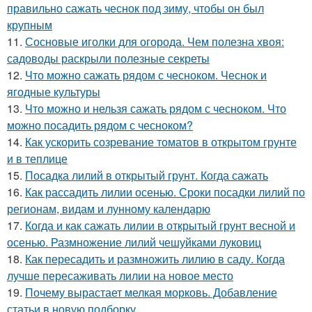
правильно сажать чеснок под зиму, чтобы он был
крупным
11.
Сосновые иголки для огорода. Чем полезна хвоя:
садоводы раскрыли полезные секреты
12.
Что можно сажать рядом с чесноком. Чеснок и
ягодные культуры
13.
Что можно и нельзя сажать рядом с чесноком. Что
можно посадить рядом с чесноком?
14.
Как ускорить созревание томатов в открытом грунте
и в теплице
15.
Посадка лилий в открытый грунт. Когда сажать
16.
Как рассадить лилии осенью. Сроки посадки лилий по
регионам, видам и лунному календарю
17.
Когда и как сажать лилии в открытый грунт весной и
осенью. Размножение лилий чешуйками луковиц
18.
Как пересадить и размножить лилию в саду. Когда
лучше пересаживать лилии на новое место
19.
Почему вырастает мелкая морковь. Добавление
статьи в новую подборку