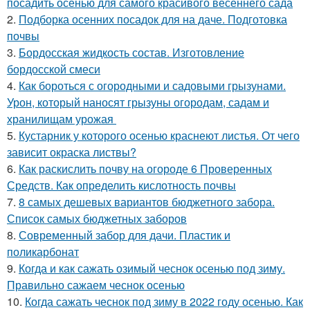
посадить осенью для самого красивого весеннего сада
2.
Подборка осенних посадок для на даче. Подготовка
почвы
3.
Бордосская жидкость состав. Изготовление
бордосской смеси
4.
Как бороться с огородными и садовыми грызунами.
Урон, который наносят грызуны огородам, садам и
хранилищам урожая
5.
Кустарник у которого осенью краснеют листья. От чего
зависит окраска листвы?
6.
Как раскислить почву на огороде 6 Проверенных
Средств. Как определить кислотность почвы
7.
8 самых дешевых вариантов бюджетного забора.
Список самых бюджетных заборов
8.
Современный забор для дачи. Пластик и
поликарбонат
9.
Когда и как сажать озимый чеснок осенью под зиму.
Правильно сажаем чеснок осенью
10.
Когда сажать чеснок под зиму в 2022 году осенью. Как