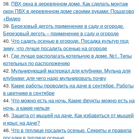
38.
ПВХ окна в деревянном доме. Как сделать монтаж
окон ПВХ в деревянном доме своими руками: Пошагово
+Видео
39.
Березовый деготь применение в саду и огороде.
Березовый деготь – применение в саду и огороде
40.
Что садить осенью в огороде. Посадка культур под
зиму, что лучше посадить осенью на огороде
41.
Где лучше располагать котельную в доме. №1. Типы
котельных по расположению
42.
Мульчирующий материал для клубники. Мульча для
клубники: для чего надо мульчировать почву
43.
Какие работы проводить на даче в сентябре. Работы
в цветнике в сентябре
44.
Что можно есть на ночь. Какие фрукты можно есть на
ночь, а какие нельзя
45.
Защита от мышей на даче. Как избавиться от мышей
и крыс на даче?
46.
Что в теплице посадить осенью. Секреты и правила
посадки в теплице осенью