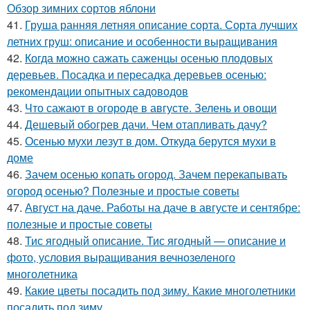
Обзор зимних сортов яблони
41.
Груша ранняя летняя описание сорта. Сорта лучших
летних груш: описание и особенности выращивания
42.
Когда можно сажать саженцы осенью плодовых
деревьев. Посадка и пересадка деревьев осенью:
рекомендации опытных садоводов
43.
Что сажают в огороде в августе. Зелень и овощи
44.
Дешевый обогрев дачи. Чем отапливать дачу?
45.
Осенью мухи лезут в дом. Откуда берутся мухи в
доме
46.
Зачем осенью копать огород. Зачем перекапывать
огород осенью? Полезные и простые советы
47.
Август на даче. Работы на даче в августе и сентябре:
полезные и простые советы
48.
Тис ягодный описание. Тис ягодный — описание и
фото, условия выращивания вечнозеленого
многолетника
49.
Какие цветы посадить под зиму. Какие многолетники
посадить под зиму