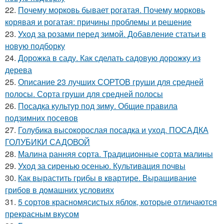
22.
Почему морковь бывает рогатая. Почему морковь
корявая и рогатая: причины проблемы и решение
23.
Уход за розами перед зимой. Добавление статьи в
новую подборку
24.
Дорожка в саду. Как сделать садовую дорожку из
дерева
25.
Описание 23 лучших СОРТОВ груши для средней
полосы. Сорта груши для средней полосы
26.
Посадка культур под зиму. Общие правила
подзимних посевов
27.
Голубика высокорослая посадка и уход. ПОСАДКА
ГОЛУБИКИ САДОВОЙ
28.
Малина ранняя сорта. Традиционные сорта малины
29.
Уход за сиренью осенью. Культивация почвы
30.
Как вырастить грибы в квартире. Выращивание
грибов в домашних условиях
31.
5 сортов красномясистых яблок, которые отличаются
прекрасным вкусом