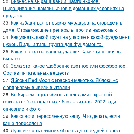
32.
Бизнес на выращивании шампиньонов.
Выращивание шампиньонов в домашних условиях на
продажу
33.
Как избавиться от рыжих муравьев на огороде и в
доме. Отравляющие препараты против насекомых
34.
Как узнать, какой грунт на участке и какой фундамент
нужен. Виды и типы грунта для фундамента.
35.
Какая почва на вашем участке. Какие типы почвы
бывают
36.
Зола это, какое удобрение азотное или фосфорное.
Состав питательных веществ
37.
Яблоки Red Moon с красной мякотью. Яблоки «с
сюрпризом» вывели в Италии
38.
Выбираем сорта яблонь с плодами с красной
мякотью. Сорта красных яблок – каталог 2022 года:
описание и фото
39.
Как спасти пересоленную кашу. Что делать, если
каша пересолена
40.
Лучшие сорта зимних яблонь для средней полосы.