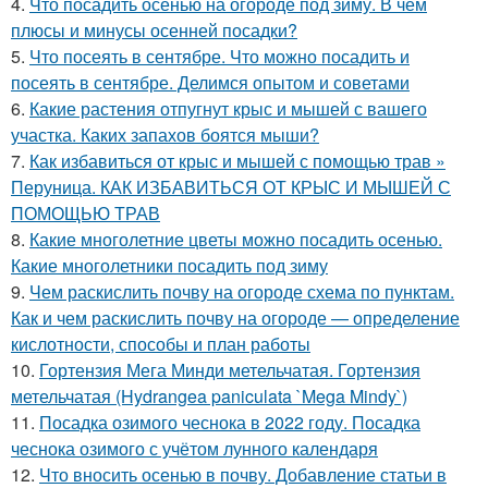
4.
Что посадить осенью на огороде под зиму. В чем
плюсы и минусы осенней посадки?
5.
Что посеять в сентябре. Что можно посадить и
посеять в сентябре. Делимся опытом и советами
6.
Какие растения отпугнут крыс и мышей с вашего
участка. Каких запахов боятся мыши?
7.
Как избавиться от крыс и мышей с помощью трав »
Перуница. КАК ИЗБАВИТЬСЯ ОТ КРЫС И МЫШЕЙ С
ПОМОЩЬЮ ТРАВ
8.
Какие многолетние цветы можно посадить осенью.
Какие многолетники посадить под зиму
9.
Чем раскислить почву на огороде схема по пунктам.
Как и чем раскислить почву на огороде — определение
кислотности, способы и план работы
10.
Гортензия Мега Минди метельчатая. Гортензия
метельчатая (Hydrangea paniculata `Mega Mindy`)
11.
Посадка озимого чеснока в 2022 году. Посадка
чеснока озимого с учётом лунного календаря
12.
Что вносить осенью в почву. Добавление статьи в