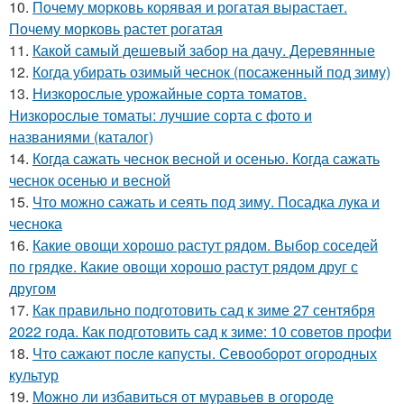
10.
Почему морковь корявая и рогатая вырастает.
Почему морковь растет рогатая
11.
Какой самый дешевый забор на дачу. Деревянные
12.
Когда убирать озимый чеснок (посаженный под зиму)
13.
Низкорослые урожайные сорта томатов.
Низкорослые томаты: лучшие сорта с фото и
названиями (каталог)
14.
Когда сажать чеснок весной и осенью. Когда сажать
чеснок осенью и весной
15.
Что можно сажать и сеять под зиму. Посадка лука и
чеснока
16.
Какие овощи хорошо растут рядом. Выбор соседей
по грядке. Какие овощи хорошо растут рядом друг с
другом
17.
Как правильно подготовить сад к зиме 27 сентября
2022 года. Как подготовить сад к зиме: 10 советов профи
18.
Что сажают после капусты. Севооборот огородных
культур
19.
Можно ли избавиться от муравьев в огороде