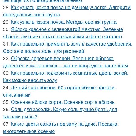
28.
Как узнать, какая почва на дачном участке. Алгоритм
определения типа грунта
29.
Как узнать, какая почва. Методы оценки грунта
30.
Яблоко красное с зеленоватой мякотью. Зеленые
яблоки: лучшие сорта с названиями и фото (каталог)
31.
Как правильно применять золу в качестве удобрения.
Состав и польза золы для растений
32.
Обрезка деревьев весной. Весенняя обрезка
деревьев и кустарников –, как не навредить растениям
33.
Как правильно подкормить комнатные цветы золой.
Как можно вносить золу
34.
Летний сорт яблони. 50 сортов яблок с фото и
описаниями
35.
Осенние яблоки сорта. Осенние сорта яблонь
36.
Соль для засолки. Какую соль лучше брать для
засолки рыбы?
37.
Какие цветы сажать под зиму на даче. Посадка
многолетников осенью