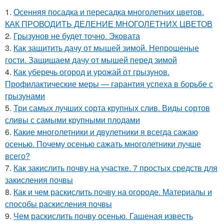
1.
Осенняя посадка и пересадка многолетних цветов.
КАК ПРОВОДИТЬ ДЕЛЕНИЕ МНОГОЛЕТНИХ ЦВЕТОВ
2.
Грызунов не будет точно. Эковата
3.
Как защитить дачу от мышей зимой. Непрошеные
гости. Защищаем дачу от мышей перед зимой
4.
Как уберечь огород и урожай от грызунов.
Профилактические меры — гарантия успеха в борьбе с
грызунами
5.
Три самых лучших сорта крупных слив. Виды сортов
сливы с самыми крупными плодами
6.
Какие многолетники и двулетники я всегда сажаю
осенью. Почему осенью сажать многолетники лучше
всего?
7.
Как закислить почву на участке. 7 простых средств для
закисления почвы
8.
Как и чем раскислить почву на огороде. Материалы и
способы раскисления почвы
9.
Чем раскислить почву осенью. Гашеная известь