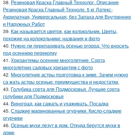
38.
Резиновая Краска Главный Технолог. Описание
Резиновая Краска Главный Техноло. 5 кг Латекс-
Акрилатная, Универсальная, без Запаха для Внутренних
и Наружных Работ
39.
Как называется цветок, как колокольчик. Цветы,
похожие на колокольчики: названия и фото
40.
Нужно ли перепахивать осенью огород. Что вносить
под осеннюю перекопку
41.
Хризантемы осенние многолетние. Сорта
многолетних садовых хризантем с фото
42.
Многолетние астры подготовка к зиме. Зачем нужно
са жать астры осенью: преимущества и недостатки
43.
Голубика сорта для Подмосковья. Лучшие сорта
голубики для Подмосковья
44.
Виноград, как сажать и ухаживать. Посадка
45.
Сладкие маринованные огурчики. Кисло-сладкие
огурчики
46.
Осенью мухи лезут в дом. Откуда берутся мухи в
доме